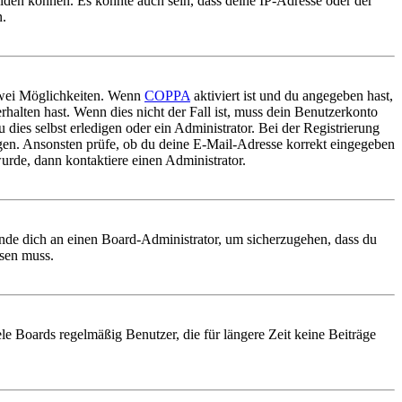
elden können. Es könnte auch sein, dass deine IP-Adresse oder der
n.
 zwei Möglichkeiten. Wenn
COPPA
aktiviert ist und du angegeben hast,
rhalten hast. Wenn dies nicht der Fall ist, muss dein Benutzerkonto
 dies selbst erledigen oder ein Administrator. Bei der Registrierung
ungen. Ansonsten prüfe, ob du deine E-Mail-Adresse korrekt eingegeben
urde, dann kontaktiere einen Administrator.
ende dich an einen Board-Administrator, um sicherzugehen, dass du
ösen muss.
le Boards regelmäßig Benutzer, die für längere Zeit keine Beiträge