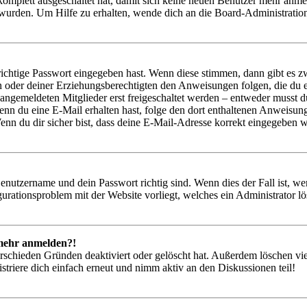
 komplett ausgeschaltet hat, damit sich keine neuen Benutzer mehr anm
 wurden. Um Hilfe zu erhalten, wende dich an die Board-Administratio
richtige Passwort eingegeben hast. Wenn diese stimmen, dann gibt es
ern oder deiner Erziehungsberechtigten den Anweisungen folgen, die du e
 angemeldeten Mitglieder erst freigeschaltet werden – entweder musst du
. Wenn du eine E-Mail erhalten hast, folge den dort enthaltenen Anweis
nn du dir sicher bist, dass deine E-Mail-Adresse korrekt eingegeben w
Benutzername und dein Passwort richtig sind. Wenn dies der Fall ist, w
igurationsproblem mit der Website vorliegt, welches ein Administrator l
t mehr anmelden?!
rschieden Gründen deaktiviert oder gelöscht hat. Außerdem löschen vie
triere dich einfach erneut und nimm aktiv an den Diskussionen teil!