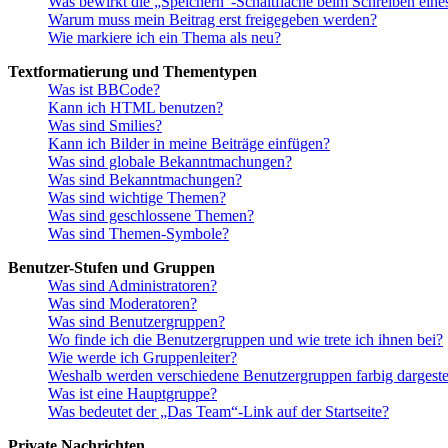
Was bewirkt die „Speichern“-Schaltfläche beim Schreiben eine
Warum muss mein Beitrag erst freigegeben werden?
Wie markiere ich ein Thema als neu?
Textformatierung und Thementypen
Was ist BBCode?
Kann ich HTML benutzen?
Was sind Smilies?
Kann ich Bilder in meine Beiträge einfügen?
Was sind globale Bekanntmachungen?
Was sind Bekanntmachungen?
Was sind wichtige Themen?
Was sind geschlossene Themen?
Was sind Themen-Symbole?
Benutzer-Stufen und Gruppen
Was sind Administratoren?
Was sind Moderatoren?
Was sind Benutzergruppen?
Wo finde ich die Benutzergruppen und wie trete ich ihnen bei?
Wie werde ich Gruppenleiter?
Weshalb werden verschiedene Benutzergruppen farbig dargestel
Was ist eine Hauptgruppe?
Was bedeutet der „Das Team“-Link auf der Startseite?
Private Nachrichten