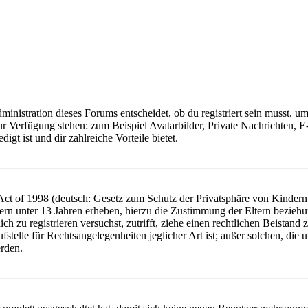
istration dieses Forums entscheidet, ob du registriert sein musst, um Be
zur Verfügung stehen: zum Beispiel Avatarbilder, Private Nachrichten, 
igt ist und dir zahlreiche Vorteile bietet.
t of 1998 (deutsch: Gesetz zum Schutz der Privatsphäre von Kindern i
ern unter 13 Jahren erheben, hierzu die Zustimmung der Eltern bezieh
dich zu registrieren versuchst, zutrifft, ziehe einen rechtlichen Beista
stelle für Rechtsangelegenheiten jeglicher Art ist; außer solchen, die
erden.