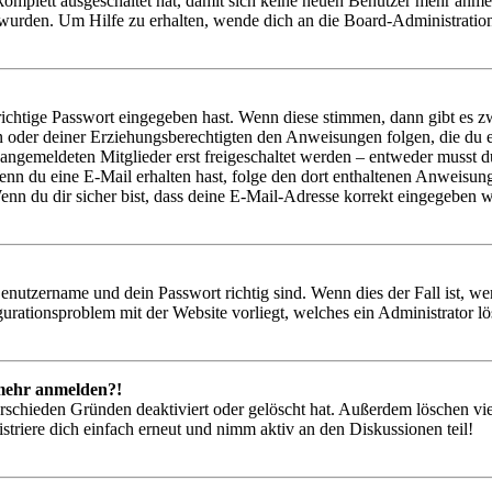
 komplett ausgeschaltet hat, damit sich keine neuen Benutzer mehr anm
 wurden. Um Hilfe zu erhalten, wende dich an die Board-Administratio
richtige Passwort eingegeben hast. Wenn diese stimmen, dann gibt es
ern oder deiner Erziehungsberechtigten den Anweisungen folgen, die du e
 angemeldeten Mitglieder erst freigeschaltet werden – entweder musst du
. Wenn du eine E-Mail erhalten hast, folge den dort enthaltenen Anweis
nn du dir sicher bist, dass deine E-Mail-Adresse korrekt eingegeben w
Benutzername und dein Passwort richtig sind. Wenn dies der Fall ist, w
igurationsproblem mit der Website vorliegt, welches ein Administrator l
t mehr anmelden?!
rschieden Gründen deaktiviert oder gelöscht hat. Außerdem löschen vie
triere dich einfach erneut und nimm aktiv an den Diskussionen teil!