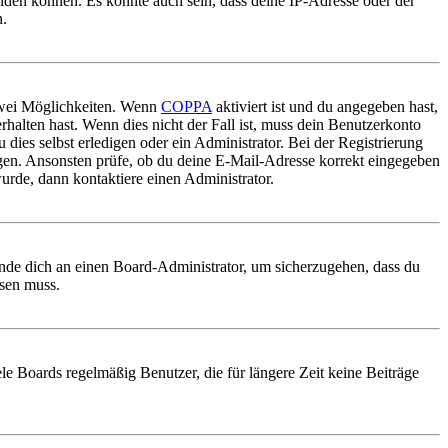
elden können. Es könnte auch sein, dass deine IP-Adresse oder der
n.
 zwei Möglichkeiten. Wenn
COPPA
aktiviert ist und du angegeben hast,
rhalten hast. Wenn dies nicht der Fall ist, muss dein Benutzerkonto
 dies selbst erledigen oder ein Administrator. Bei der Registrierung
ungen. Ansonsten prüfe, ob du deine E-Mail-Adresse korrekt eingegeben
urde, dann kontaktiere einen Administrator.
ende dich an einen Board-Administrator, um sicherzugehen, dass du
ösen muss.
le Boards regelmäßig Benutzer, die für längere Zeit keine Beiträge