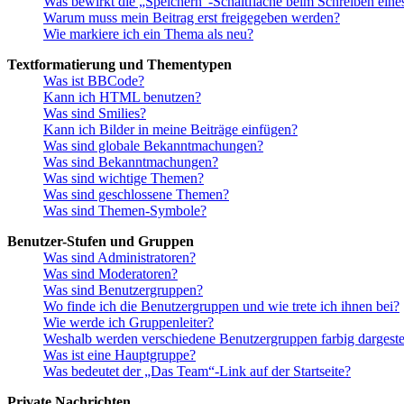
Was bewirkt die „Speichern“-Schaltfläche beim Schreiben eine
Warum muss mein Beitrag erst freigegeben werden?
Wie markiere ich ein Thema als neu?
Textformatierung und Thementypen
Was ist BBCode?
Kann ich HTML benutzen?
Was sind Smilies?
Kann ich Bilder in meine Beiträge einfügen?
Was sind globale Bekanntmachungen?
Was sind Bekanntmachungen?
Was sind wichtige Themen?
Was sind geschlossene Themen?
Was sind Themen-Symbole?
Benutzer-Stufen und Gruppen
Was sind Administratoren?
Was sind Moderatoren?
Was sind Benutzergruppen?
Wo finde ich die Benutzergruppen und wie trete ich ihnen bei?
Wie werde ich Gruppenleiter?
Weshalb werden verschiedene Benutzergruppen farbig dargestel
Was ist eine Hauptgruppe?
Was bedeutet der „Das Team“-Link auf der Startseite?
Private Nachrichten