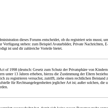
istration dieses Forums entscheidet, ob du registriert sein musst, um Be
zur Verfügung stehen: zum Beispiel Avatarbilder, Private Nachrichten, 
igt ist und dir zahlreiche Vorteile bietet.
t of 1998 (deutsch: Gesetz zum Schutz der Privatsphäre von Kindern i
ern unter 13 Jahren erheben, hierzu die Zustimmung der Eltern bezieh
dich zu registrieren versuchst, zutrifft, ziehe einen rechtlichen Beista
stelle für Rechtsangelegenheiten jeglicher Art ist; außer solchen, die
erden.