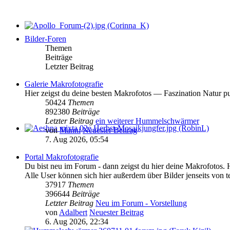
Bilder-Foren
Themen
Beiträge
Letzter Beitrag
Galerie Makrofotografie
Hier zeigst du deine besten Makrofotos — Faszination Natur pu
50424
Themen
892380
Beiträge
Letzter Beitrag
ein weiterer Hummelschwärmer
von
Manni
Neuester Beitrag
7. Aug 2026, 05:54
Portal Makrofotografie
Du bist neu im Forum - dann zeigst du hier deine Makrofotos. 
Alle User können sich hier außerdem über Bilder jenseits von t
37917
Themen
396644
Beiträge
Letzter Beitrag
Neu im Forum - Vorstellung
von
Adalbert
Neuester Beitrag
6. Aug 2026, 22:34