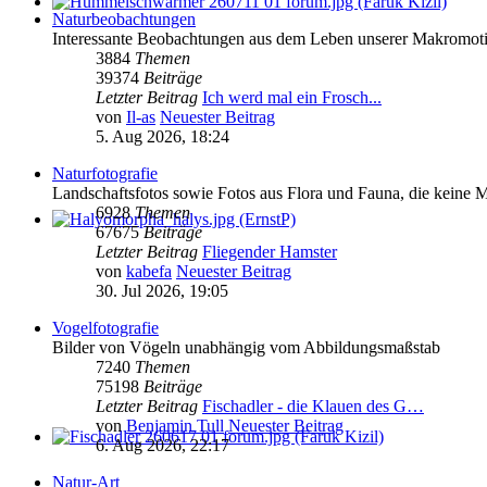
Naturbeobachtungen
Interessante Beobachtungen aus dem Leben unserer Makromoti
3884
Themen
39374
Beiträge
Letzter Beitrag
Ich werd mal ein Frosch...
von
Il-as
Neuester Beitrag
5. Aug 2026, 18:24
Naturfotografie
Landschaftsfotos sowie Fotos aus Flora und Fauna, die keine 
6928
Themen
67675
Beiträge
Letzter Beitrag
Fliegender Hamster
von
kabefa
Neuester Beitrag
30. Jul 2026, 19:05
Vogelfotografie
Bilder von Vögeln unabhängig vom Abbildungsmaßstab
7240
Themen
75198
Beiträge
Letzter Beitrag
Fischadler - die Klauen des G…
von
Benjamin Tull
Neuester Beitrag
6. Aug 2026, 22:17
Natur-Art