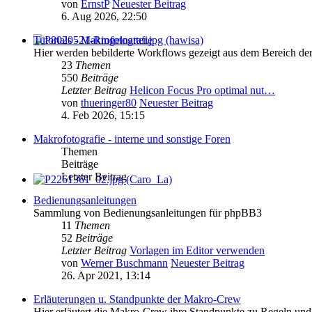
von
ErnstP
Neuester Beitrag
6. Aug 2026, 22:50
Tutorials - Makrofotografie
Hier werden bebilderte Workflows gezeigt aus dem Bereich de
23
Themen
550
Beiträge
Letzter Beitrag
Helicon Focus Pro optimal nut…
von
thueringer80
Neuester Beitrag
4. Feb 2026, 15:15
Makrofotografie - interne und sonstige Foren
Themen
Beiträge
Letzter Beitrag
Bedienungsanleitungen
Sammlung von Bedienungsanleitungen für phpBB3
11
Themen
52
Beiträge
Letzter Beitrag
Vorlagen im Editor verwenden
von
Werner Buschmann
Neuester Beitrag
26. Apr 2021, 13:14
Erläuterungen u. Standpunkte der Makro-Crew
Hier erläutert die Makro-Crew ihre Standpunkte zu Regeln und