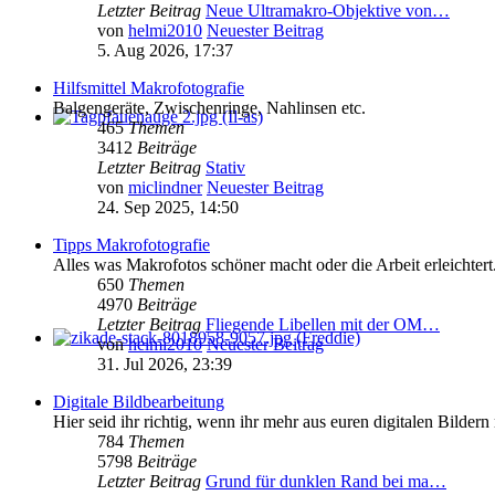
Letzter Beitrag
Neue Ultramakro-Objektive von…
von
helmi2010
Neuester Beitrag
5. Aug 2026, 17:37
Hilfsmittel Makrofotografie
Balgengeräte, Zwischenringe, Nahlinsen etc.
465
Themen
3412
Beiträge
Letzter Beitrag
Stativ
von
miclindner
Neuester Beitrag
24. Sep 2025, 14:50
Tipps Makrofotografie
Alles was Makrofotos schöner macht oder die Arbeit erleichtert
650
Themen
4970
Beiträge
Letzter Beitrag
Fliegende Libellen mit der OM…
von
helmi2010
Neuester Beitrag
31. Jul 2026, 23:39
Digitale Bildbearbeitung
Hier seid ihr richtig, wenn ihr mehr aus euren digitalen Bilder
784
Themen
5798
Beiträge
Letzter Beitrag
Grund für dunklen Rand bei ma…