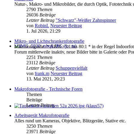
Natur-, Makro- und Mikrobilder, die durch Optik, Fototechnik u
2790
Themen
26036
Beiträge
Letzter Beitrag
"Schwarz"-Weißer Zahnspinner
von
RobinL
Neuester Beitrag
1. Jul 2026, 21:29
Mikro- und Lichtschrankenfotografie
Mikrofotografie: * ABM >5:1 bis 80:1 * in der Regel Indoorfoto
Forum mittlerweile inaktiv, neue Bilder bitte in Galerie oder Port
2251
Themen
23112
Beiträge
Letzter Beitrag
Schuppenvielfalt
von
frank.m
Neuester Beitrag
13. Mai 2021, 20:23
Makrofotografie - Technische Foren
Themen
Beiträge
Letzter Beitrag
Arbeitsgerät Makrofotografie
Alles rund um Kameras, Objektive, Blitzgeräte, Stative etc.
3250
Themen
23971
Beiträge