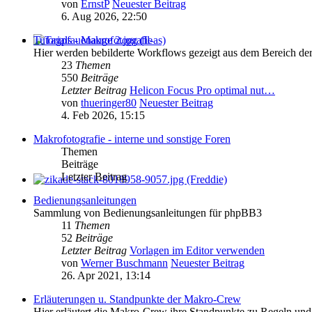
von
ErnstP
Neuester Beitrag
6. Aug 2026, 22:50
Tutorials - Makrofotografie
Hier werden bebilderte Workflows gezeigt aus dem Bereich de
23
Themen
550
Beiträge
Letzter Beitrag
Helicon Focus Pro optimal nut…
von
thueringer80
Neuester Beitrag
4. Feb 2026, 15:15
Makrofotografie - interne und sonstige Foren
Themen
Beiträge
Letzter Beitrag
Bedienungsanleitungen
Sammlung von Bedienungsanleitungen für phpBB3
11
Themen
52
Beiträge
Letzter Beitrag
Vorlagen im Editor verwenden
von
Werner Buschmann
Neuester Beitrag
26. Apr 2021, 13:14
Erläuterungen u. Standpunkte der Makro-Crew
Hier erläutert die Makro-Crew ihre Standpunkte zu Regeln und