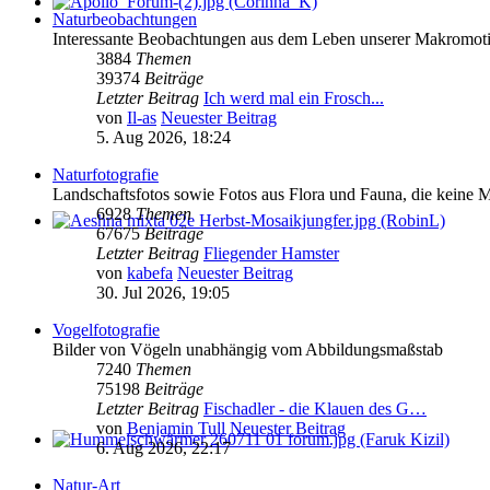
Naturbeobachtungen
Interessante Beobachtungen aus dem Leben unserer Makromoti
3884
Themen
39374
Beiträge
Letzter Beitrag
Ich werd mal ein Frosch...
von
Il-as
Neuester Beitrag
5. Aug 2026, 18:24
Naturfotografie
Landschaftsfotos sowie Fotos aus Flora und Fauna, die keine 
6928
Themen
67675
Beiträge
Letzter Beitrag
Fliegender Hamster
von
kabefa
Neuester Beitrag
30. Jul 2026, 19:05
Vogelfotografie
Bilder von Vögeln unabhängig vom Abbildungsmaßstab
7240
Themen
75198
Beiträge
Letzter Beitrag
Fischadler - die Klauen des G…
von
Benjamin Tull
Neuester Beitrag
6. Aug 2026, 22:17
Natur-Art