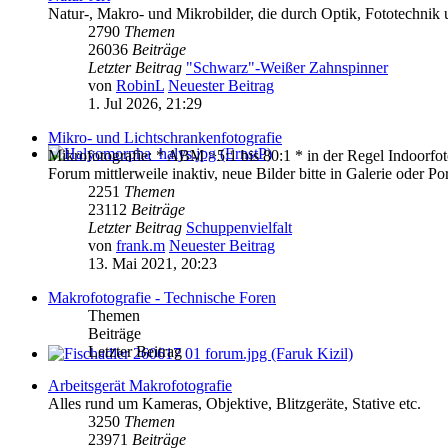
Natur-, Makro- und Mikrobilder, die durch Optik, Fototechnik u
2790
Themen
26036
Beiträge
Letzter Beitrag
"Schwarz"-Weißer Zahnspinner
von
RobinL
Neuester Beitrag
1. Jul 2026, 21:29
Mikro- und Lichtschrankenfotografie
Mikrofotografie: * ABM >5:1 bis 80:1 * in der Regel Indoorfoto
Forum mittlerweile inaktiv, neue Bilder bitte in Galerie oder Port
2251
Themen
23112
Beiträge
Letzter Beitrag
Schuppenvielfalt
von
frank.m
Neuester Beitrag
13. Mai 2021, 20:23
Makrofotografie - Technische Foren
Themen
Beiträge
Letzter Beitrag
Arbeitsgerät Makrofotografie
Alles rund um Kameras, Objektive, Blitzgeräte, Stative etc.
3250
Themen
23971
Beiträge