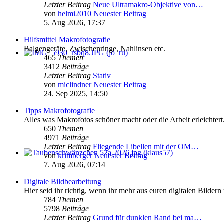
Letzter Beitrag
Neue Ultramakro-Objektive von…
von
helmi2010
Neuester Beitrag
5. Aug 2026, 17:37
Hilfsmittel Makrofotografie
Balgengeräte, Zwischenringe, Nahlinsen etc.
465
Themen
3412
Beiträge
Letzter Beitrag
Stativ
von
miclindner
Neuester Beitrag
24. Sep 2025, 14:50
Tipps Makrofotografie
Alles was Makrofotos schöner macht oder die Arbeit erleichtert
650
Themen
4971
Beiträge
Letzter Beitrag
Fliegende Libellen mit der OM…
von
krimberger
Neuester Beitrag
7. Aug 2026, 07:14
Digitale Bildbearbeitung
Hier seid ihr richtig, wenn ihr mehr aus euren digitalen Bilder
784
Themen
5798
Beiträge
Letzter Beitrag
Grund für dunklen Rand bei ma…