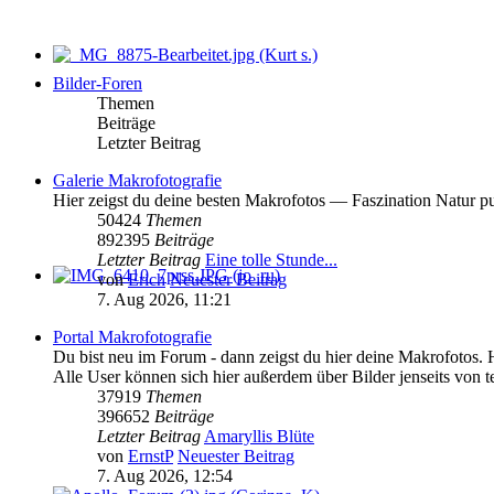
Bilder-Foren
Themen
Beiträge
Letzter Beitrag
Galerie Makrofotografie
Hier zeigst du deine besten Makrofotos — Faszination Natur pu
50424
Themen
892395
Beiträge
Letzter Beitrag
Eine tolle Stunde...
von
Erich
Neuester Beitrag
7. Aug 2026, 11:21
Portal Makrofotografie
Du bist neu im Forum - dann zeigst du hier deine Makrofotos. 
Alle User können sich hier außerdem über Bilder jenseits von t
37919
Themen
396652
Beiträge
Letzter Beitrag
Amaryllis Blüte
von
ErnstP
Neuester Beitrag
7. Aug 2026, 12:54