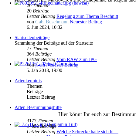
20
Themen
20
Beiträge
Letzter Beitrag
Regelung zum Thema Beschnitt
von
Gabi Buschmann
Neuester Beitrag
6. Jun 2024, 10:32
Startseitenbeiträge
Sammlung der Beiträge auf der Startseite
77
Themen
364
Beiträge
Letzter Beitrag
Vom RAW zum JPG
von
ji-em
Neuester Beitrag
5. Jan 2018, 19:00
Artenkenntnis
Themen
Beiträge
Letzter Beitrag
Arten-Bestimmungshilfe
Hier könnt Ihr euch zur Bestimmu
3177
Themen
14052
Beiträge
Letzter Beitrag
Welche Schrecke hatte sich hi…