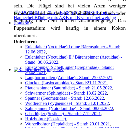
sein. Die Flügel sind bei vielen Arten weniger
farbenfroh und werden in Ruhehaltung oft flach oder
dachartig über dem Rücken zusammengelegt. Das
Puppenstadium wird häufig in einem Kokon
überdauert.
Unterforen:
Eulenfalter (Noctuidae) I ohne Bärenspinner - Stand:
12.06.2022
,
Eulenfalter (Noctuidae) II / Bärenspinner (Arctiidae) -
Stand: 30.05.2022
,
Eulenspinner, Sichelflügler (Drepanidae) - Stand:
26.08.2021
,
Langhornmotten (Adelidae) - Stand: 25.07.2021
,
Glucken (Lasiocampidae) - Stand:21.11.2021
,
Pfauenspinner (Saturniidae) - Stand: 21.05.2022
,
Schwärmer (Sphingidae) - Stand: 13.02.2022
,
Spanner (Geometridae) - Stand: 12.06.2022
,
Widderchen (Zygaenidae) - Stand: 31.01.2022
,
Zahnspinner (Notodontidae) - Stand: 08.04.2022
,
Glasflügler (Sesiidae) - Stand: 27.12.2021
,
Holzbohrer (Cossidae)
,
Wurzelbohrer (Hepialidae) - Stand: 29.01.2021
,