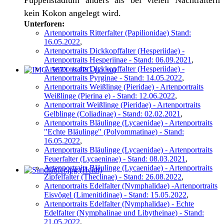
Puppenstadium anders als bei vielen Nachtfaltern
kein Kokon angelegt wird.
Unterforen:
Artenportraits Ritterfalter (Papilionidae) Stand:
16.05.2022
,
Artenportraits Dickkopffalter (Hesperiidae) -
Artenportraits Hesperiinae - Stand: 06.09.2021
,
Artenportraits Dickkopffalter (Hesperiidae) -
Artenportraits Pyrginae - Stand: 14.05.2022
,
Artenportraits Weißlinge (Pieridae) - Artenportraits
Weißlinge (Pierina e) - Stand: 12.06.2022
,
Artenportrait Weißlinge (Pieridae) - Artenportraits
Gelblinge (Coliadinae) - Stand: 02.02.2021
,
Artenportraits Bläulinge (Lycaenidae) - Artenportraits
"Echte Bläulinge" (Polyommatinae) - Stand:
16.05.2022
,
Artenportraits Bläulinge (Lycaenidae) - Artenportraits
Feuerfalter (Lycaeninae) - Stand: 08.03.2021
,
Artenportraits Bläulinge (Lycaenidae) - Artenportraits
Zipfelfalter (Theclinae) - Stand: 26.08.2022
,
Artenportraits Edelfalter (Nymphalidae) -Artenportraits
Eisvögel (Limenitidinae) - Stand: 15.05.2022
,
Artenportraits Edelfalter (Nymphalidae) - Echte
Edelfalter (Nymphalinae und Libytheinae) - Stand:
21.05.2022
,