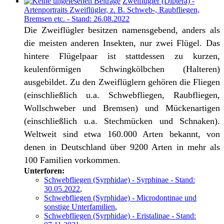
Zweiflügler (Diptera) -
Artenportraits Zweiflügler, z. B. Schweb-, Raubfliegen,
Bremsen etc. - Stand: 26.08.2022
Die Zweiflügler besitzen namensgebend, anders als
die meisten anderen Insekten, nur zwei Flügel. Das
hintere Flügelpaar ist stattdessen zu kurzen,
keulenförmigen Schwingkölbchen (Halteren)
ausgebildet. Zu den Zweiflüglern gehören die Fliegen
(einschließlich u.a. Schwebfliegen, Raubfliegen,
Wollschweber und Bremsen) und Mückenartigen
(einschließlich u.a. Stechmücken und Schnaken).
Weltweit sind etwa 160.000 Arten bekannt, von
denen in Deutschland über 9200 Arten in mehr als
100 Familien vorkommen.
Unterforen:
Schwebfliegen (Syrphidae) - Syrphinae - Stand:
30.05.2022
,
Schwebfliegen (Syrphidae) - Microdontinae und
sonstige Unterfamilien
,
Schwebfliegen (Syrphidae) - Eristalinae - Stand: