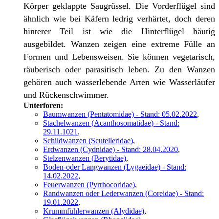
Körper geklappte Saugrüssel. Die Vorderflügel sind
ähnlich wie bei Käfern ledrig verhärtet, doch deren
hinterer Teil ist wie die Hinterflügel häutig
ausgebildet. Wanzen zeigen eine extreme Fülle an
Formen und Lebensweisen. Sie können vegetarisch,
räuberisch oder parasitisch leben. Zu den Wanzen
gehören auch wasserlebende Arten wie Wasserläufer
und Rückenschwimmer.
Unterforen:
Baumwanzen (Pentatomidae) - Stand: 05.02.2022
,
Stachelwanzen (Acanthosomatidae) - Stand:
29.11.1021
,
Schildwanzen (Scutelleridae)
,
Erdwanzen (Cydnidae) - Stand: 28.04.2020
,
Stelzenwanzen (Berytidae)
,
Boden-oder Langwanzen (Lygaeidae) - Stand:
14.02.2022
,
Feuerwanzen (Pyrrhocoridae)
,
Randwanzen oder Lederwanzen (Coreidae) - Stand:
19.01.2022
,
Krummfühlerwanzen (Alydidae)
,