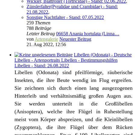
Wickler, Blattroller (Tortricidae) - Stand: 02.06.2022
,
Zünslerfalter(Pyralidae und Crambidae) - Stand:
21.08.2022
,
Sonstige Nachtfalter - Stand: 07.05.2022
259
Themen
788
Beiträge
Letzter Beitrag
06658 Anania hortulata (Linna…
von
Artengalerie
Neuester Beitrag
21. Aug 2022, 12:56
Libellen (Odonata) - Deutsche
Libellen - Artenportraits Libellen - Bestimmungshilfen
Libellen - Stand: 26.08.2022
Libellen (Odonata) sind pfeilförmige, räuberische
Insekten, die ihre Beute wendig im Flug ergreifen.
Sie zeichnen sich durch einen lang ausgezogenen
Hinterleib und verhältnismäßig großen Augen aus.
Sie werden unterteilt in die Großlibellen
(Anisoptera), welche ihre Flügel in Ruhestellung
meist vom Körper abspreizen, und die Kleinlibellen
(Zygoptera), die ihre Flügel über dem Rücken