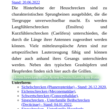
Stand: 20.06.2022
Die Hinterbeine der Heuschrecken sind zu
charakteristischen Sprungbeinen ausgebildet, die die
Tiergruppe unverwechselbar macht. Es werden
Langfühlerschrecken (Ensifera) und
Kurzfühlerschrecken (Caelifera) unterschieden, die
durch die Länge ihrer Antennen zugeordnet werden
können. Viele mitteleuropäische Arten sind zur
artspezifischen Lauterzeugung fähig und können
daher auch anhand ihres Gesangs unterschieden
werden. Neben den typischen Grashüpfern und
Heupferden finden sich hier auch die Grillen.
Heuschrecken - alle Arten Deutschlands im Foto
Unterforen:
Sichelschrecken (Phaneropteridae) - Stand: 26.12.2020
,
Eichenschrecken (Meconematidae)
,
Schwertschrecken (Conocephalidae)
,
Singschrecken - Unterfamilie Beißschrecken
(Decticinae) - Stand: 04.01.2022
,
Singschrecken - Unterfamilie Heupferde