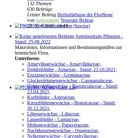
132
Themen
630
Beiträge
Letzter Beitrag
Herbstfärbung der Florfliege
von
Artengalerie
Neuester Beitrag
22. Nov 2020, 14:49
Artenportraits Pflanzen -
Stand: 25.08.2022
Makrofotos, Informationen und Bestimmungshilfen zur
heimischen Flora.
Unterforen:
Amaryllisgewächse - Amaryllidaceae
,
Doldenblütler - Apiaceae - Stand: 23.10.2021
,
Enziangewächse - Gentianaceae
,
Glockenblumengewächse - Campanulaceae
,
Hahnenfußgewächse - Ranunculaceae - Stand:
23.04.2021
,
Korbblütler - Asteraceae
,
Kreuzblütengewächse - Brassicaceae - Stand:
30.12.2021
,
Liliengewächse - Liliaceae
,
Lippenblütler - Lamiaceae
,
Mohngewächse - Papaveraceae
,
Nachtkerzengewächse - Onagraceae
,
Nelkengewächse - Caryophyllaceae
,