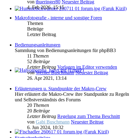
von
thueringer80
Neuester Beitrag
4. Feb 2026, 15:15
Makrofotografie - interne und sonstige Foren
Themen
Beiträge
Letzter Beitrag
Bedienungsanleitungen
Sammlung von Bedienungsanleitungen für phpBB3
11
Themen
52
Beiträge
Letzter Beitrag
Vorlagen im Editor verwenden
von
Werner Buschmann
Neuester Beitrag
26. Apr 2021, 13:14
Erläuterungen u. Standpunkte der Makro-Crew
Hier erläutert die Makro-Crew ihre Standpunkte zu Regeln
und Selbstverständnis des Forums
20
Themen
20
Beiträge
Letzter Beitrag
Regelung zum Thema Beschnitt
von
Gabi Buschmann
Neuester Beitrag
6. Jun 2024, 10:32
Startseitenbeiträge