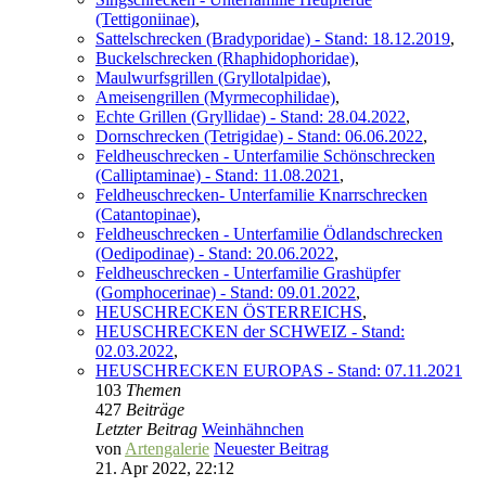
(Tettigoniinae)
,
Sattelschrecken (Bradyporidae) - Stand: 18.12.2019
,
Buckelschrecken (Rhaphidophoridae)
,
Maulwurfsgrillen (Gryllotalpidae)
,
Ameisengrillen (Myrmecophilidae)
,
Echte Grillen (Gryllidae) - Stand: 28.04.2022
,
Dornschrecken (Tetrigidae) - Stand: 06.06.2022
,
Feldheuschrecken - Unterfamilie Schönschrecken
(Calliptaminae) - Stand: 11.08.2021
,
Feldheuschrecken- Unterfamilie Knarrschrecken
(Catantopinae)
,
Feldheuschrecken - Unterfamilie Ödlandschrecken
(Oedipodinae) - Stand: 20.06.2022
,
Feldheuschrecken - Unterfamilie Grashüpfer
(Gomphocerinae) - Stand: 09.01.2022
,
HEUSCHRECKEN ÖSTERREICHS
,
HEUSCHRECKEN der SCHWEIZ - Stand:
02.03.2022
,
HEUSCHRECKEN EUROPAS - Stand: 07.11.2021
103
Themen
427
Beiträge
Letzter Beitrag
Weinhähnchen
von
Artengalerie
Neuester Beitrag
21. Apr 2022, 22:12