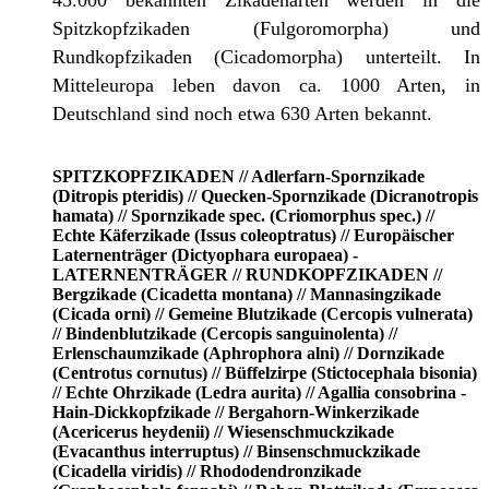
45.000 bekannten Zikadenarten werden in die
Spitzkopfzikaden (Fulgoromorpha) und
Rundkopfzikaden (Cicadomorpha) unterteilt. In
Mitteleuropa leben davon ca. 1000 Arten, in
Deutschland sind noch etwa 630 Arten bekannt.
SPITZKOPFZIKADEN // Adlerfarn-Spornzikade
(Ditropis pteridis) // Quecken-Spornzikade (Dicranotropis
hamata) // Spornzikade spec. (Criomorphus spec.) //
Echte Käferzikade (Issus coleoptratus) // Europäischer
Laternenträger (Dictyophara europaea) -
LATERNENTRÄGER // RUNDKOPFZIKADEN //
Bergzikade (Cicadetta montana) // Mannasingzikade
(Cicada orni) // Gemeine Blutzikade (Cercopis vulnerata)
// Bindenblutzikade (Cercopis sanguinolenta) //
Erlenschaumzikade (Aphrophora alni) // Dornzikade
(Centrotus cornutus) // Büffelzirpe (Stictocephala bisonia)
// Echte Ohrzikade (Ledra aurita) // Agallia consobrina -
Hain-Dickkopfzikade // Bergahorn-Winkerzikade
(Acericerus heydenii) // Wiesenschmuckzikade
(Evacanthus interruptus) // Binsenschmuckzikade
(Cicadella viridis) // Rhododendronzikade