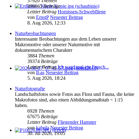
37920
Themen
396665
Beiträge
Letzter Beitrag
Hornissen-Schwebfliege
von
ErnstP
Neuester Beitrag
8. Aug 2026, 12:33
Naturbeobachtungen
Interessante Beobachtungen aus dem Leben unserer
Makromotive oder unserer Naturmotive mit
dokumentarischem Charakter
3884
Themen
39374
Beiträge
Letzter Beitrag
Ich werd mal ein Frosch...
von
Il-as
Neuester Beitrag
5. Aug 2026, 18:24
Naturfotografie
Landschaftsfotos sowie Fotos aus Flora und Fauna, die keine
Makrofotos sind, also einen Abbildungsmaßstab < 1:15
haben.
6928
Themen
67675
Beiträge
Letzter Beitrag
Fliegender Hamster
von
kabefa
Neuester Beitrag
30. Jul 2026, 19:05