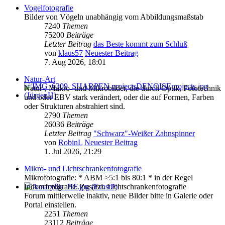
Vogelfotografie
Bilder von Vögeln unabhängig vom Abbildungsmaßstab
7240
Themen
75200
Beiträge
Letzter Beitrag
das Beste kommt zum Schluß
von
klaus57
Neuester Beitrag
7. Aug 2026, 18:01
Natur-Art
Natur-, Makro- und Mikrobilder, die durch Optik, Fototechnik
und oder EBV stark verändert, oder die auf Formen, Farben
oder Strukturen abstrahiert sind.
2790
Themen
26036
Beiträge
Letzter Beitrag
"Schwarz"-Weißer Zahnspinner
von
RobinL
Neuester Beitrag
1. Jul 2026, 21:29
Mikro- und Lichtschrankenfotografie
Mikrofotografie: * ABM >5:1 bis 80:1 * in der Regel
Indoorfotografie. Zusätzl. Lichtschrankenfotografie
Forum mittlerweile inaktiv, neue Bilder bitte in Galerie oder
Portal einstellen.
2251
Themen
23112
Beiträge