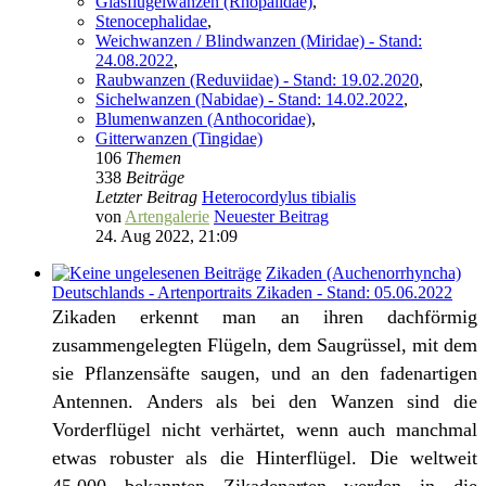
Glasflügelwanzen (Rhopalidae)
,
Stenocephalidae
,
Weichwanzen / Blindwanzen (Miridae) - Stand:
24.08.2022
,
Raubwanzen (Reduviidae) - Stand: 19.02.2020
,
Sichelwanzen (Nabidae) - Stand: 14.02.2022
,
Blumenwanzen (Anthocoridae)
,
Gitterwanzen (Tingidae)
106
Themen
338
Beiträge
Letzter Beitrag
Heterocordylus tibialis
von
Artengalerie
Neuester Beitrag
24. Aug 2022, 21:09
Zikaden (Auchenorrhyncha)
Deutschlands - Artenportraits Zikaden - Stand: 05.06.2022
Zikaden erkennt man an ihren dachförmig
zusammengelegten Flügeln, dem Saugrüssel, mit dem
sie Pflanzensäfte saugen, und an den fadenartigen
Antennen. Anders als bei den Wanzen sind die
Vorderflügel nicht verhärtet, wenn auch manchmal
etwas robuster als die Hinterflügel. Die weltweit