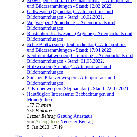
Erzwespen (Überfamilie Chalcidoidea) - Artenportraits
und Bildersammlungen - Stand: 12.02.2022
,
Gallwespen (Cynipidae) - Artenportraits und
Bildersammlungen - Stand: 10.02.2021
,
Wegwespen (Pompilidae) - Artenportraits und
Bildersammlungen
,
Bürstenhornblattwespen (Argidae) - Artenportraits und
Bildersammlungen
,
Echte Blattwespen (Tenthredinidae) - Artenportraits
und Bildersammlungen - Stand: 17.04.2022
,
Keulhornblattwespen (Cimbicidae) - Artenportraits und
Bildersammlungen - Stand: 01.05.2022
,
Holzwespen (Siricidae) - Artenportraits und
Bildersammlungen
,
Sonstige Pflanzenwespen - Artenportraits und
Bildersammlungen
,
3. Kronenwespen (Stephanidae) - Stand: 22.02.2021
,
Hautflügler: Interessante Beobachtungen und
Monografien
177
Themen
536
Beiträge
Letzter Beitrag
Gattung Anastatus
von
Artengalerie
Neuester Beitrag
5. Jan 2023, 17:49