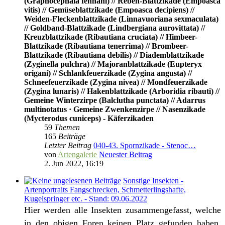
(Graphocephala fennahi) // Reben-Blattzikade (Empoasca
vitis) // Gemüseblattzikade (Empoasca decipiens) //
Weiden-Fleckenblattzikade (Linnavuoriana sexmaculata)
// Goldband-Blattzikade (Lindbergiana aurovittata) //
Kreuzblattzikade (Ribautiana cruciata) // Himbeer-
Blattzikade (Ribautiana tenerrima) // Brombeer-
Blattzikade (Ribautiana debilis) // Diademblattzikade
(Zyginella pulchra) // Majoranblattzikade (Eupteryx
origani) // Schlankfeuerzikade (Zygina angusta) //
Schneefeuerzikade (Zygina nivea) // Mondfeuerzikade
(Zygina lunaris) // Hakenblattzikade (Arboridia ribauti) //
Gemeine Winterzirpe (Balclutha punctata) // Adarrus
multinotatus · Gemeine Zwenkenzirpe // Nasenzikade
(Mycterodus cuniceps) - Käferzikaden
59
Themen
165
Beiträge
Letzter Beitrag
040-43. Spornzikade - Stenoc…
von
Artengalerie
Neuester Beitrag
2. Jun 2022, 16:19
Sonstige Insekten -
Artenportraits Fangschrecken, Schmetterlingshafte,
Kugelspringer etc. - Stand: 09.06.2022
Hier werden alle Insekten zusammengefasst, welche
in den obigen Foren keinen Platz gefunden haben.