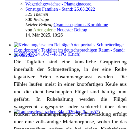
Wegerichgewächse - Plantaginaceae
,
Sonstige Familien - Stand: 25.08.2022
325
Themen
800
Beiträge
Letzter Beitrag
Cyanus segetum - Kornblume
von
Artengalerie
Neuester Beitrag
14. Mär 2025, 10:26
Artenportraits Schmetterlinge
(Lepidoptera): Tagfalter im deutschsprachigen Raum - Stand:
26.08.2022
Die Tagfalter sind eine künstliche Gruppierung
innerhalb der Schmetterlinge, in der eine Reihe
tagaktiver Arten zusammengefasst werden. Die
Fühler laufen meist in einer knopfartigen Keule aus
und die dicht beschuppten Flügel sind häufig bunt
gefärbt. In Ruhehaltung werden die Flügel
waagerecht abgespreizt oder senkrecht über dem
Rücken zusammengeklappt. Die Entwicklung erfolgt
über eine vollständige Metamorphose, wobei für das