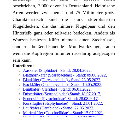
beschrieben, 7.000 davon in Deutschland. Heimische
Arten werden zwischen 1 und 75 Millimeter groß.
Charakteristisch sind die stark sklerotisierten
Flügeldecken, die das hintere Flügelpaar und den
Hinterleib ganz oder teilweise bedecken. Anders als
Wanzen besitzen Käfer niemals einen Stechrüssel,
sondern beißend-kauende Mundwerkzeuge, auch
wenn die Kopfregion mitunter rüsselartig ausgezogen
sein kann.
Unterforen:
Aaskäfer (Silphidae) - Stand: 28.04.2022
,
Blatthornkäfer (Scarabaeidae) - Stand: 09.06.2022
,
Blattkäfer (Chrysomelidae) - Stand 23.05.2022
,
Bockkäfer (Cerambycidae) - Stand: 16.05.2022
,
Buntkäfer (Cleridae) - Stand: 06.01.2022
,
Düsterkäfer (Serropalpidae) Stand: 18.07.2017
,
Feuerkäfer (Pyrochroidae) Stand: 28.08.2017
,
Kurzflügler (Staphylinidae) - Stand: 21.01.2022
,
Laufkäfer (Carabidae) - Stand: 22.05.2022
,
Marienkäfer (Coccinellidae) - Stand: 15.07.2021
,