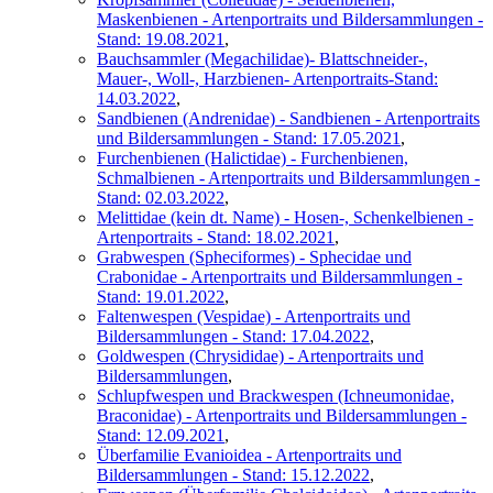
Maskenbienen - Artenportraits und Bildersammlungen -
Stand: 19.08.2021
,
Bauchsammler (Megachilidae)- Blattschneider-,
Mauer-, Woll-, Harzbienen- Artenportraits-Stand:
14.03.2022
,
Sandbienen (Andrenidae) - Sandbienen - Artenportraits
und Bildersammlungen - Stand: 17.05.2021
,
Furchenbienen (Halictidae) - Furchenbienen,
Schmalbienen - Artenportraits und Bildersammlungen -
Stand: 02.03.2022
,
Melittidae (kein dt. Name) - Hosen-, Schenkelbienen -
Artenportraits - Stand: 18.02.2021
,
Grabwespen (Spheciformes) - Sphecidae und
Crabonidae - Artenportraits und Bildersammlungen -
Stand: 19.01.2022
,
Faltenwespen (Vespidae) - Artenportraits und
Bildersammlungen - Stand: 17.04.2022
,
Goldwespen (Chrysididae) - Artenportraits und
Bildersammlungen
,
Schlupfwespen und Brackwespen (Ichneumonidae,
Braconidae) - Artenportraits und Bildersammlungen -
Stand: 12.09.2021
,
Überfamilie Evanioidea - Artenportraits und
Bildersammlungen - Stand: 15.12.2022
,