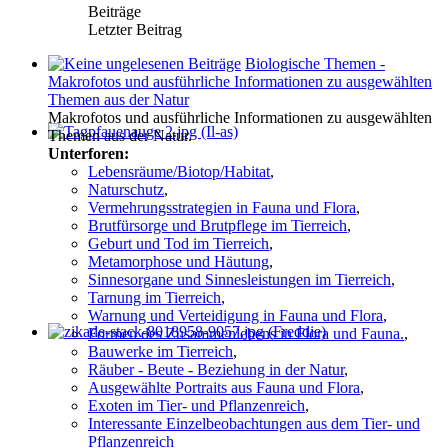
Beiträge
Letzter Beitrag
Biologische Themen -
Makrofotos und ausführliche Informationen zu ausgewählten
Themen aus der Natur
Makrofotos und ausführliche Informationen zu ausgewählten
Themen aus der Natur.
Unterforen:
Lebensräume/Biotop/Habitat
,
Naturschutz
,
Vermehrungsstrategien in Fauna und Flora
,
Brutfürsorge und Brutpflege im Tierreich
,
Geburt und Tod im Tierreich
,
Metamorphose und Häutung
,
Sinnesorgane und Sinnesleistungen im Tierreich
,
Tarnung im Tierreich
,
Warnung und Verteidigung in Fauna und Flora
,
Formen des Zusammenlebens in Flora und Fauna.
,
Bauwerke im Tierreich
,
Räuber - Beute - Beziehung in der Natur
,
Ausgewählte Portraits aus Fauna und Flora
,
Exoten im Tier- und Pflanzenreich
,
Interessante Einzelbeobachtungen aus dem Tier- und
Pflanzenreich