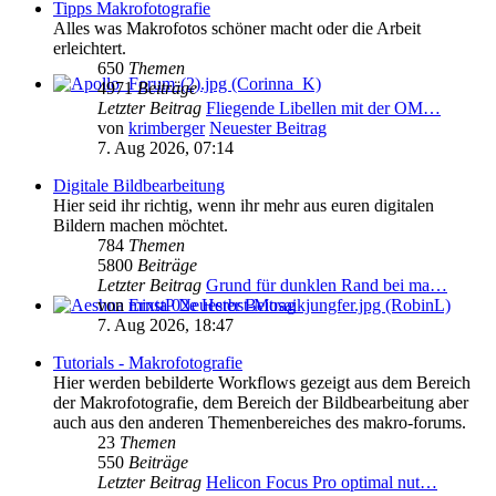
Tipps Makrofotografie
Alles was Makrofotos schöner macht oder die Arbeit
erleichtert.
650
Themen
4971
Beiträge
Letzter Beitrag
Fliegende Libellen mit der OM…
von
krimberger
Neuester Beitrag
7. Aug 2026, 07:14
Digitale Bildbearbeitung
Hier seid ihr richtig, wenn ihr mehr aus euren digitalen
Bildern machen möchtet.
784
Themen
5800
Beiträge
Letzter Beitrag
Grund für dunklen Rand bei ma…
von
ErnstP
Neuester Beitrag
7. Aug 2026, 18:47
Tutorials - Makrofotografie
Hier werden bebilderte Workflows gezeigt aus dem Bereich
der Makrofotografie, dem Bereich der Bildbearbeitung aber
auch aus den anderen Themenbereiches des makro-forums.
23
Themen
550
Beiträge
Letzter Beitrag
Helicon Focus Pro optimal nut…