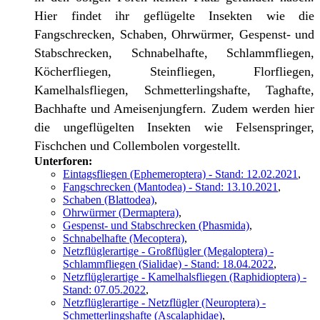
Hier findet ihr geflügelte Insekten wie die
Fangschrecken, Schaben, Ohrwürmer, Gespenst- und
Stabschrecken, Schnabelhafte, Schlammfliegen,
Köcherfliegen, Steinfliegen, Florfliegen,
Kamelhalsfliegen, Schmetterlingshafte, Taghafte,
Bachhafte und Ameisenjungfern. Zudem werden hier
die ungeflügelten Insekten wie Felsenspringer,
Fischchen und Collembolen vorgestellt.
Unterforen:
Eintagsfliegen (Ephemeroptera) - Stand: 12.02.2021
,
Fangschrecken (Mantodea) - Stand: 13.10.2021
,
Schaben (Blattodea)
,
Ohrwürmer (Dermaptera)
,
Gespenst- und Stabschrecken (Phasmida)
,
Schnabelhafte (Mecoptera)
,
Netzflüglerartige - Großflügler (Megaloptera) -
Schlammfliegen (Sialidae) - Stand: 18.04.2022
,
Netzflüglerartige - Kamelhalsfliegen (Raphidioptera) -
Stand: 07.05.2022
,
Netzflüglerartige - Netzflügler (Neuroptera) -
Schmetterlingshafte (Ascalaphidae)
,