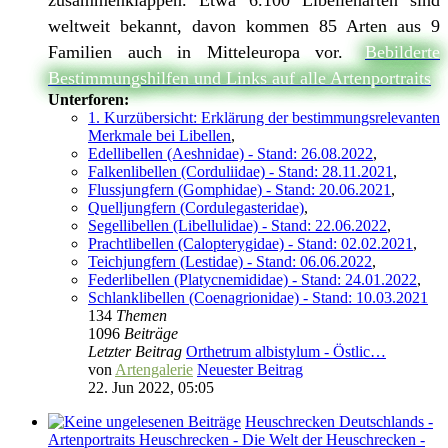
zusammenklappen. Etwa 6.100 Libellenarten sind
weltweit bekannt, davon kommen 85 Arten aus 9
Familien auch in Mitteleuropa vor.
Bebilderte
Bestimmungshilfen und Links auf alle Artenportraits
Unterforen:
1. Kurzübersicht: Erklärung der bestimmungsrelevanten
Merkmale bei Libellen
,
Edellibellen (Aeshnidae) - Stand: 26.08.2022
,
Falkenlibellen (Corduliidae) - Stand: 28.11.2021
,
Flussjungfern (Gomphidae) - Stand: 20.06.2021
,
Quelljungfern (Cordulegasteridae)
,
Segellibellen (Libellulidae) - Stand: 22.06.2022
,
Prachtlibellen (Calopterygidae) - Stand: 02.02.2021
,
Teichjungfern (Lestidae) - Stand: 06.06.2022
,
Federlibellen (Platycnemididae) - Stand: 24.01.2022
,
Schlanklibellen (Coenagrionidae) - Stand: 10.03.2021
134
Themen
1096
Beiträge
Letzter Beitrag
Orthetrum albistylum - Östlic…
von
Artengalerie
Neuester Beitrag
22. Jun 2022, 05:05
Heuschrecken Deutschlands -
Artenportraits Heuschrecken - Die Welt der Heuschrecken -