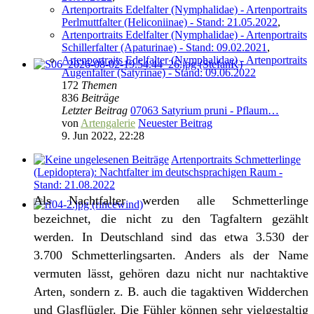
Artenportraits Edelfalter (Nymphalidae) - Artenportraits
Perlmuttfalter (Heliconiinae) - Stand: 21.05.2022
,
Artenportraits Edelfalter (Nymphalidae) - Artenportraits
Schillerfalter (Apaturinae) - Stand: 09.02.2021
,
Artenportraits Edelfalter (Nymphalidae) - Artenportraits
Augenfalter (Satyrinae) - Stand: 09.06.2022
172
Themen
836
Beiträge
Letzter Beitrag
07063 Satyrium pruni - Pflaum…
von
Artengalerie
Neuester Beitrag
9. Jun 2022, 22:28
Artenportraits Schmetterlinge
(Lepidoptera): Nachtfalter im deutschsprachigen Raum -
Stand: 21.08.2022
Als Nachtfalter werden alle Schmetterlinge
bezeichnet, die nicht zu den Tagfaltern gezählt
werden. In Deutschland sind das etwa 3.530 der
3.700 Schmetterlingsarten. Anders als der Name
vermuten lässt, gehören dazu nicht nur nachtaktive
Arten, sondern z. B. auch die tagaktiven Widderchen
und Glasflügler. Die Fühler können sehr vielgestaltig