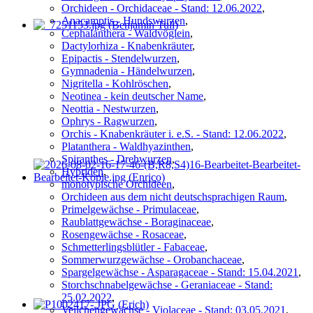
Orchideen - Orchidaceae - Stand: 12.06.2022
,
Anacamptis - Hundswurzen
,
Cephalanthera - Waldvöglein
,
Dactylorhiza - Knabenkräuter
,
Epipactis - Stendelwurzen
,
Gymnadenia - Händelwurzen
,
Nigritella - Kohlröschen
,
Neotinea - kein deutscher Name
,
Neottia - Nestwurzen
,
Ophrys - Ragwurzen
,
Orchis - Knabenkräuter i. e.S. - Stand: 12.06.2022
,
Platanthera - Waldhyazinthen
,
Spiranthes - Drehwurzen
,
Hybriden
,
monotypische Orchideen
,
Orchideen aus dem nicht deutschsprachigen Raum
,
Primelgewächse - Primulaceae
,
Raublattgewächse - Boraginaceae
,
Rosengewächse - Rosaceae
,
Schmetterlingsblütler - Fabaceae
,
Sommerwurzgewächse - Orobanchaceae
,
Spargelgewächse - Asparagaceae - Stand: 15.04.2021
,
Storchschnabelgewächse - Geraniaceae - Stand:
25.02.2022
,
Veilchengewächse - Violaceae - Stand: 03.05.2021
,