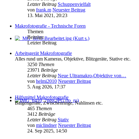
Letzter Beitrag
Schuppenvielfalt
von
frank.m
Neuester Beitrag
13. Mai 2021, 20:23
Makrofotografie - Technische Foren
Themen
Beiträge
Letzter Beitrag
Arbeitsgerät Makrofotografie
Alles rund um Kameras, Objektive, Blitzgeräte, Stative etc.
3250
Themen
23971
Beiträge
Letzter Beitrag
Neue Ultramakro-Objektive von…
von
helmi2010
Neuester Beitrag
5. Aug 2026, 17:37
Hilfsmittel Makrofotografie
Balgengeräte, Zwischenringe, Nahlinsen etc.
465
Themen
3412
Beiträge
Letzter Beitrag
Stativ
von
miclindner
Neuester Beitrag
24. Sep 2025, 14:50