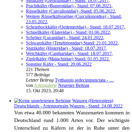
Mistkäfer (Geotrupidae) - Stand: 18.07.2017
,
Prachtkäfer (Buprestidae) - Stand: 07.06.2021
,
Rüsselkäfer (Curculionidae) -Stand: 05.06.2022
,
Weitere Rüsselkäferartige (Curculionoidea) - Stand:
23.05.2022
,
Scheinbockkäfer (Oedemeridae) - Stand: 18.07.2017
,
Schnellkäfer (Elateridae) - Stand: 01.06.2022
,
Schröter (Lucanidae) - Stand: 24.01.2022
,
Schwarzkäfer (Tenebrionidae) Stand: 21.01.2022
,
Stutzkäfer (Histeridae) - Stand: 18.07.2017
,
Weichkäfer (Cantharidae) - Stand: 18.07.2017
,
Zipfelkäfer (Malachiidae) Stand: 01.05.2022
,
Sonstige Käfer - Stand: 20.06.2022
221
Themen
577
Beiträge
Letzter Beitrag
Tytthaspis sedecimpunctata - …
von
Artengalerie
Neuester Beitrag
15. Okt 2023, 20:48
Wanzen (Heteroptera)
Deutschlands - Artenportraits Wanzen - Stand: 24.08.2022
Von etwa 40.000 bekannten Wanzenarten kommen in
Deutschland rund 1.000 Arten vor. Der wichtigste
Unterschied zu Käfern ist der in Ruhe unter den