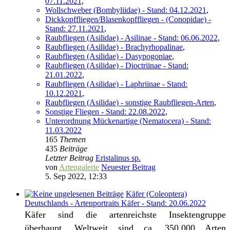
07.11.2021
,
Wollschweber (Bombyliidae) - Stand: 04.12.2021
,
Dickkopffliegen/Blasenkopffliegen - (Conopidae) -
Stand: 27.11.2021
,
Raubfliegen (Asilidae) - Asilinae - Stand: 06.06.2022
,
Raubfliegen (Asilidae) - Brachyrhopalinae
,
Raubfliegen (Asilidae) - Dasypogoniae
,
Raubfliegen (Asilidae) - Dioctriinae - Stand:
21.01.2022
,
Raubfliegen (Asilidae) - Laphriinae - Stand:
10.12.2021
,
Raubfliegen (Asilidae) - sonstige Raubfliegen-Arten
,
Sonstige Fliegen - Stand: 22.08.2022
,
Unterordnung Mückenartige (Nematocera) - Stand:
11.03.2022
165
Themen
435
Beiträge
Letzter Beitrag
Eristalinus sp.
von
Artengalerie
Neuester Beitrag
5. Sep 2022, 12:33
Käfer (Coleoptera)
Deutschlands - Artenportraits Käfer - Stand: 20.06.2022
Käfer sind die artenreichste Insektengruppe
überhaupt. Weltweit sind ca. 350.000 Arten