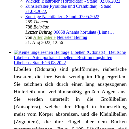
Wickler, Blattroller (Tortricidae) - Stand: 02.06.2022
,
Zünslerfalter(Pyralidae und Crambidae) - Stand:
21.08.2022
,
Sonstige Nachtfalter - Stand: 07.05.2022
259
Themen
788
Beiträge
Letzter Beitrag
06658 Anania hortulata (Linna…
von
Artengalerie
Neuester Beitrag
21. Aug 2022, 12:56
Libellen (Odonata) - Deutsche
Libellen - Artenportraits Libellen - Bestimmungshilfen
Libellen - Stand: 26.08.2022
Libellen (Odonata) sind pfeilförmige, räuberische
Insekten, die ihre Beute wendig im Flug ergreifen.
Sie zeichnen sich durch einen lang ausgezogenen
Hinterleib und verhältnismäßig großen Augen aus.
Sie werden unterteilt in die Großlibellen
(Anisoptera), welche ihre Flügel in Ruhestellung
meist vom Körper abspreizen, und die Kleinlibellen
(Zygoptera), die ihre Flügel über dem Rücken