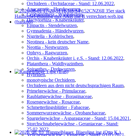
Orchideen - Orchidaceae - Stand: 12.06.2022
,
Anacamptis - Hundswurzen
,
Cephalanthera - Waldvöglein
,
Dactylorhiza - Knabenkräuter
,
Epipactis - Stendelwurzen
,
Gymnadenia - Händelwurzen
,
Nigritella - Kohlröschen
,
Neotinea - kein deutscher Name
,
Neottia - Nestwurzen
,
Ophrys - Ragwurzen
,
Orchis - Knabenkräuter i. e.S. - Stand: 12.06.2022
,
Platanthera - Waldhyazinthen
,
Spiranthes - Drehwurzen
,
Hybriden
,
monotypische Orchideen
,
Orchideen aus dem nicht deutschsprachigen Raum
,
Primelgewächse - Primulaceae
,
Raublattgewächse - Boraginaceae
,
Rosengewächse - Rosaceae
,
Schmetterlingsblütler - Fabaceae
,
Sommerwurzgewächse - Orobanchaceae
,
Spargelgewächse - Asparagaceae - Stand: 15.04.2021
,
Storchschnabelgewächse - Geraniaceae - Stand:
25.02.2022
,
Veilchengewächse - Violaceae - Stand: 03.05.2021
,