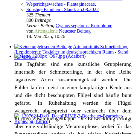
Wegerichgewächse - Plantaginaceae
,
Sonstige Familien - Stand: 25.08.2022
325
Themen
800
Beiträge
Letzter Beitrag
Cyanus segetum - Kornblume
von
Artengalerie
Neuester Beitrag
14. Mär 2025, 10:26
Artenportraits Schmetterlinge
(Lepidoptera): Tagfalter im deutschsprachigen Raum - Stand:
26.08.2022
Die Tagfalter sind eine künstliche Gruppierung
innerhalb der Schmetterlinge, in der eine Reihe
tagaktiver Arten zusammengefasst werden. Die
Fühler laufen meist in einer knopfartigen Keule aus
und die dicht beschuppten Flügel sind häufig bunt
gefärbt. In Ruhehaltung werden die Flügel
waagerecht abgespreizt oder senkrecht über dem
Rücken zusammengeklappt. Die Entwicklung erfolgt
über eine vollständige Metamorphose, wobei für das