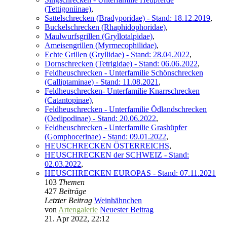
(Tettigoniinae)
,
Sattelschrecken (Bradyporidae) - Stand: 18.12.2019
,
Buckelschrecken (Rhaphidophoridae)
,
Maulwurfsgrillen (Gryllotalpidae)
,
Ameisengrillen (Myrmecophilidae)
,
Echte Grillen (Gryllidae) - Stand: 28.04.2022
,
Dornschrecken (Tetrigidae) - Stand: 06.06.2022
,
Feldheuschrecken - Unterfamilie Schönschrecken
(Calliptaminae) - Stand: 11.08.2021
,
Feldheuschrecken- Unterfamilie Knarrschrecken
(Catantopinae)
,
Feldheuschrecken - Unterfamilie Ödlandschrecken
(Oedipodinae) - Stand: 20.06.2022
,
Feldheuschrecken - Unterfamilie Grashüpfer
(Gomphocerinae) - Stand: 09.01.2022
,
HEUSCHRECKEN ÖSTERREICHS
,
HEUSCHRECKEN der SCHWEIZ - Stand:
02.03.2022
,
HEUSCHRECKEN EUROPAS - Stand: 07.11.2021
103
Themen
427
Beiträge
Letzter Beitrag
Weinhähnchen
von
Artengalerie
Neuester Beitrag
21. Apr 2022, 22:12