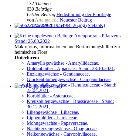
132
Themen
630
Beiträge
Letzter Beitrag
Herbstfärbung der Florfliege
von
Artengalerie
Neuester Beitrag
22. Nov 2020, 14:49
Artenportraits Pflanzen -
Stand: 25.08.2022
Makrofotos, Informationen und Bestimmungshilfen zur
heimischen Flora.
Unterforen:
Amaryllisgewächse - Amaryllidaceae
,
Doldenblütler - Apiaceae - Stand: 23.10.2021
,
Enziangewächse - Gentianaceae
,
Glockenblumengewächse - Campanulaceae
,
Hahnenfußgewächse - Ranunculaceae - Stand:
23.04.2021
,
Korbblütler - Asteraceae
,
Kreuzblütengewächse - Brassicaceae - Stand:
30.12.2021
,
Liliengewächse - Liliaceae
,
Lippenblütler - Lamiaceae
,
Mohngewächse - Papaveraceae
,
Nachtkerzengewächse - Onagraceae
,
Nelkengewächse - Caryophyllaceae
,