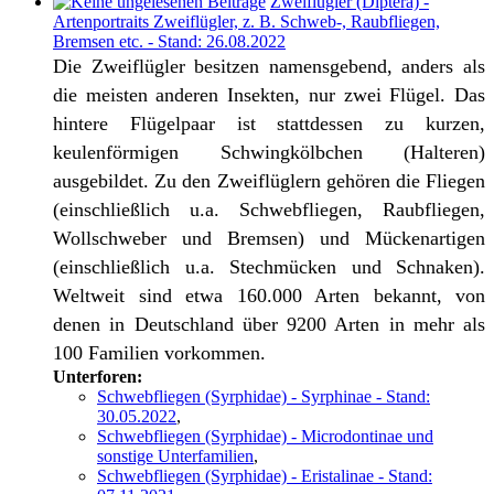
Zweiflügler (Diptera) -
Artenportraits Zweiflügler, z. B. Schweb-, Raubfliegen,
Bremsen etc. - Stand: 26.08.2022
Die Zweiflügler besitzen namensgebend, anders als
die meisten anderen Insekten, nur zwei Flügel. Das
hintere Flügelpaar ist stattdessen zu kurzen,
keulenförmigen Schwingkölbchen (Halteren)
ausgebildet. Zu den Zweiflüglern gehören die Fliegen
(einschließlich u.a. Schwebfliegen, Raubfliegen,
Wollschweber und Bremsen) und Mückenartigen
(einschließlich u.a. Stechmücken und Schnaken).
Weltweit sind etwa 160.000 Arten bekannt, von
denen in Deutschland über 9200 Arten in mehr als
100 Familien vorkommen.
Unterforen:
Schwebfliegen (Syrphidae) - Syrphinae - Stand:
30.05.2022
,
Schwebfliegen (Syrphidae) - Microdontinae und
sonstige Unterfamilien
,
Schwebfliegen (Syrphidae) - Eristalinae - Stand: