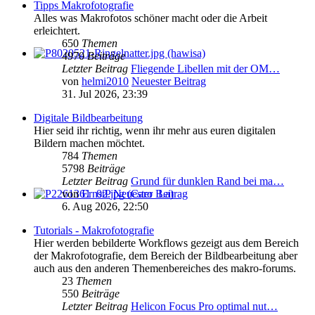
Tipps Makrofotografie
Alles was Makrofotos schöner macht oder die Arbeit
erleichtert.
650
Themen
4970
Beiträge
Letzter Beitrag
Fliegende Libellen mit der OM…
von
helmi2010
Neuester Beitrag
31. Jul 2026, 23:39
Digitale Bildbearbeitung
Hier seid ihr richtig, wenn ihr mehr aus euren digitalen
Bildern machen möchtet.
784
Themen
5798
Beiträge
Letzter Beitrag
Grund für dunklen Rand bei ma…
von
ErnstP
Neuester Beitrag
6. Aug 2026, 22:50
Tutorials - Makrofotografie
Hier werden bebilderte Workflows gezeigt aus dem Bereich
der Makrofotografie, dem Bereich der Bildbearbeitung aber
auch aus den anderen Themenbereiches des makro-forums.
23
Themen
550
Beiträge
Letzter Beitrag
Helicon Focus Pro optimal nut…