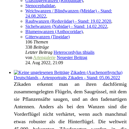
Glasflügelwanzen (Rhopalidae)
,
Stenocephalidae
,
Weichwanzen / Blindwanzen (Miridae) - Stand:
24.08.2022
,
Raubwanzen (Reduviidae) - Stand: 19.02.2020
,
Sichelwanzen (Nabidae) - Stand: 14.02.2022
,
Blumenwanzen (Anthocoridae)
,
Gitterwanzen (Tingidae)
106
Themen
338
Beiträge
Letzter Beitrag
Heterocordylus tibialis
von
Artengalerie
Neuester Beitrag
24. Aug 2022, 21:09
Zikaden (Auchenorrhyncha)
Deutschlands - Artenportraits Zikaden - Stand: 05.06.2022
Zikaden erkennt man an ihren dachförmig
zusammengelegten Flügeln, dem Saugrüssel, mit dem
sie Pflanzensäfte saugen, und an den fadenartigen
Antennen. Anders als bei den Wanzen sind die
Vorderflügel nicht verhärtet, wenn auch manchmal
etwas robuster als die Hinterflügel. Die weltweit