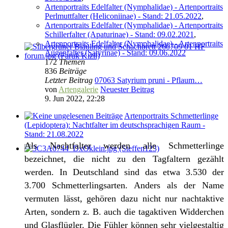
Artenportraits Edelfalter (Nymphalidae) - Artenportraits
Perlmuttfalter (Heliconiinae) - Stand: 21.05.2022
,
Artenportraits Edelfalter (Nymphalidae) - Artenportraits
Schillerfalter (Apaturinae) - Stand: 09.02.2021
,
Artenportraits Edelfalter (Nymphalidae) - Artenportraits
Augenfalter (Satyrinae) - Stand: 09.06.2022
172
Themen
836
Beiträge
Letzter Beitrag
07063 Satyrium pruni - Pflaum…
von
Artengalerie
Neuester Beitrag
9. Jun 2022, 22:28
Artenportraits Schmetterlinge
(Lepidoptera): Nachtfalter im deutschsprachigen Raum -
Stand: 21.08.2022
Als Nachtfalter werden alle Schmetterlinge
bezeichnet, die nicht zu den Tagfaltern gezählt
werden. In Deutschland sind das etwa 3.530 der
3.700 Schmetterlingsarten. Anders als der Name
vermuten lässt, gehören dazu nicht nur nachtaktive
Arten, sondern z. B. auch die tagaktiven Widderchen
und Glasflügler. Die Fühler können sehr vielgestaltig