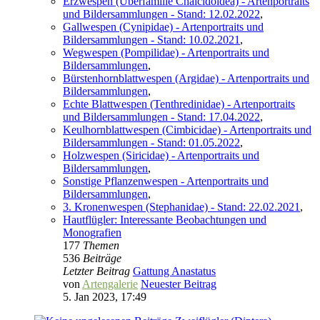
Erzwespen (Überfamilie Chalcidoidea) - Artenportraits
und Bildersammlungen - Stand: 12.02.2022
,
Gallwespen (Cynipidae) - Artenportraits und
Bildersammlungen - Stand: 10.02.2021
,
Wegwespen (Pompilidae) - Artenportraits und
Bildersammlungen
,
Bürstenhornblattwespen (Argidae) - Artenportraits und
Bildersammlungen
,
Echte Blattwespen (Tenthredinidae) - Artenportraits
und Bildersammlungen - Stand: 17.04.2022
,
Keulhornblattwespen (Cimbicidae) - Artenportraits und
Bildersammlungen - Stand: 01.05.2022
,
Holzwespen (Siricidae) - Artenportraits und
Bildersammlungen
,
Sonstige Pflanzenwespen - Artenportraits und
Bildersammlungen
,
3. Kronenwespen (Stephanidae) - Stand: 22.02.2021
,
Hautflügler: Interessante Beobachtungen und
Monografien
177
Themen
536
Beiträge
Letzter Beitrag
Gattung Anastatus
von
Artengalerie
Neuester Beitrag
5. Jan 2023, 17:49