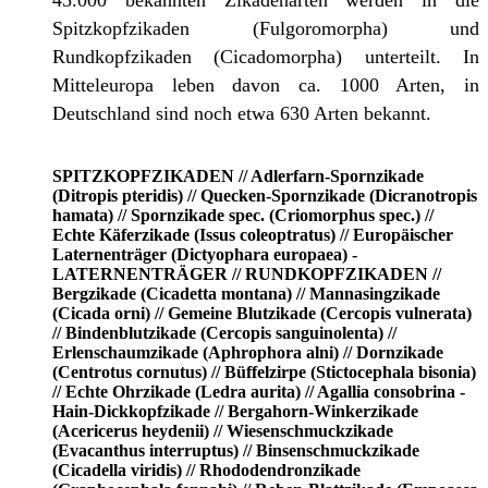
45.000 bekannten Zikadenarten werden in die
Spitzkopfzikaden (Fulgoromorpha) und
Rundkopfzikaden (Cicadomorpha) unterteilt. In
Mitteleuropa leben davon ca. 1000 Arten, in
Deutschland sind noch etwa 630 Arten bekannt.
SPITZKOPFZIKADEN // Adlerfarn-Spornzikade
(Ditropis pteridis) // Quecken-Spornzikade (Dicranotropis
hamata) // Spornzikade spec. (Criomorphus spec.) //
Echte Käferzikade (Issus coleoptratus) // Europäischer
Laternenträger (Dictyophara europaea) -
LATERNENTRÄGER // RUNDKOPFZIKADEN //
Bergzikade (Cicadetta montana) // Mannasingzikade
(Cicada orni) // Gemeine Blutzikade (Cercopis vulnerata)
// Bindenblutzikade (Cercopis sanguinolenta) //
Erlenschaumzikade (Aphrophora alni) // Dornzikade
(Centrotus cornutus) // Büffelzirpe (Stictocephala bisonia)
// Echte Ohrzikade (Ledra aurita) // Agallia consobrina -
Hain-Dickkopfzikade // Bergahorn-Winkerzikade
(Acericerus heydenii) // Wiesenschmuckzikade
(Evacanthus interruptus) // Binsenschmuckzikade
(Cicadella viridis) // Rhododendronzikade