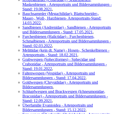
Maskenbienen - Artenportraits und Bildersammlungen -
Stand: 19.08.2021
,
Bauchsammler (Megachilidae)- Blattschneider-,
Mauer-, Woll-, Harzbienen- Artenportraits-Stand:
14.03.2022
,
Sandbienen (Andrenidae) - Sandbienen - Artenportraits
und Bildersammlungen - Stand: 17.05.2021
,
Furchenbienen (Halictidae) - Furchenbienen,
Schmalbienen - Artenportraits und Bildersammlungen -
Stand: 02.03.2022
,
Melittidae (kein dt. Name) - Hosen-, Schenkelbienen -
Artenportraits - Stand: 18.02.2021
,
Grabwespen (Spheciformes) - Sphecidae und
Crabonidae - Artenportraits und Bildersammlungen -
Stand: 19.01.2022
,
Faltenwespen (Vespidae) - Artenportraits und
Bildersammlungen - Stand: 17.04.2022
,
Goldwespen (Chrysididae) - Artenportraits und
Bildersammlungen
,
Schlupfwespen und Brackwespen (Ichneumonidae,
Braconidae) - Artenportraits und Bildersammlungen -
Stand: 12.09.2021
,
Überfamilie Evanioidea - Artenportraits und
Bildersammlungen - Stand: 15.12.2022
,