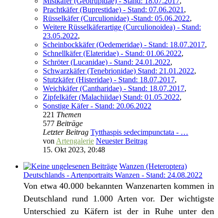
Mistkäfer (Geotrupidae) - Stand: 18.07.2017
,
Prachtkäfer (Buprestidae) - Stand: 07.06.2021
,
Rüsselkäfer (Curculionidae) -Stand: 05.06.2022
,
Weitere Rüsselkäferartige (Curculionoidea) - Stand:
23.05.2022
,
Scheinbockkäfer (Oedemeridae) - Stand: 18.07.2017
,
Schnellkäfer (Elateridae) - Stand: 01.06.2022
,
Schröter (Lucanidae) - Stand: 24.01.2022
,
Schwarzkäfer (Tenebrionidae) Stand: 21.01.2022
,
Stutzkäfer (Histeridae) - Stand: 18.07.2017
,
Weichkäfer (Cantharidae) - Stand: 18.07.2017
,
Zipfelkäfer (Malachiidae) Stand: 01.05.2022
,
Sonstige Käfer - Stand: 20.06.2022
221
Themen
577
Beiträge
Letzter Beitrag
Tytthaspis sedecimpunctata - …
von
Artengalerie
Neuester Beitrag
15. Okt 2023, 20:48
Wanzen (Heteroptera)
Deutschlands - Artenportraits Wanzen - Stand: 24.08.2022
Von etwa 40.000 bekannten Wanzenarten kommen in
Deutschland rund 1.000 Arten vor. Der wichtigste
Unterschied zu Käfern ist der in Ruhe unter den