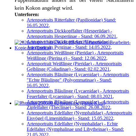
Puppenstadium anders als bei vielen Nachtfaltern
kein Kokon angelegt wird.
Unterforen:
Artenportraits Ritterfalter (Papilionidae) Stand:
16.05.2022
,
Artenportraits Dickkopffalter (Hesperiidae) -
Artenportraits Hesperiinae - Stand: 06.09.2021
,
Artenportraits Dickkopffalter (Hesperiidae) -
Artenportraits Pyrginae - Stand: 14.05.2022
,
Artenportraits Weißlinge (Pieridae) - Artenportraits
Weißlinge (Pierina e) - Stand: 12.06.2022
,
Artenportrait Weißlinge (Pieridae) - Artenportraits
Gelblinge (Coliadinae) - Stand: 02.02.2021
,
Artenportraits Bläulinge (Lycaenidae) - Artenportraits
"Echte Bläulinge" (Polyommatinae) - Stand:
16.05.2022
,
Artenportraits Bläulinge (Lycaenidae) - Artenportraits
Feuerfalter (Lycaeninae) - Stand: 08.03.2021
,
Artenportraits Bläulinge (Lycaenidae) - Artenportraits
Zipfelfalter (Theclinae) - Stand: 26.08.2022
,
Artenportraits Edelfalter (Nymphalidae) -Artenportraits
Eisvögel (Limenitidinae) - Stand: 15.05.2022
,
Artenportraits Edelfalter (Nymphalidae) - Echte
Edelfalter (Nymphalinae und Libytheinae) - Stand:
21.05.2022
,