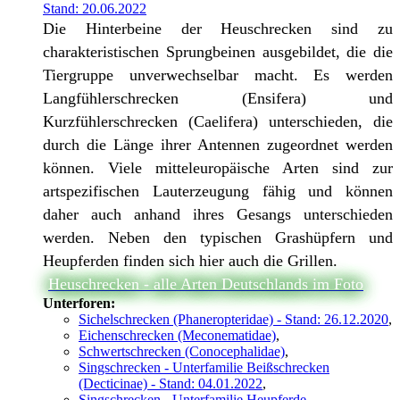
Stand: 20.06.2022
Die Hinterbeine der Heuschrecken sind zu
charakteristischen Sprungbeinen ausgebildet, die die
Tiergruppe unverwechselbar macht. Es werden
Langfühlerschrecken (Ensifera) und
Kurzfühlerschrecken (Caelifera) unterschieden, die
durch die Länge ihrer Antennen zugeordnet werden
können. Viele mitteleuropäische Arten sind zur
artspezifischen Lauterzeugung fähig und können
daher auch anhand ihres Gesangs unterschieden
werden. Neben den typischen Grashüpfern und
Heupferden finden sich hier auch die Grillen.
Heuschrecken - alle Arten Deutschlands im Foto
Unterforen:
Sichelschrecken (Phaneropteridae) - Stand: 26.12.2020
,
Eichenschrecken (Meconematidae)
,
Schwertschrecken (Conocephalidae)
,
Singschrecken - Unterfamilie Beißschrecken
(Decticinae) - Stand: 04.01.2022
,
Singschrecken - Unterfamilie Heupferde