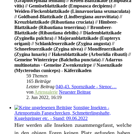
(Graphocephala fennahi) // Reben-Blattzikade (Empoasca
vitis) // Gemüseblattzikade (Empoasca decipiens) //
Weiden-Fleckenblattzikade (Linnavuoriana sexmaculata)
// Goldband-Blattzikade (Lindbergiana aurovittata) //
Kreuzblattzikade (Ribautiana cruciata) // Himbeer-
Blattzikade (Ribautiana tenerrima) // Brombeer-
Blattzikade (Ribautiana debilis) // Diademblattzikade
(Zyginella pulchra) // Majoranblattzikade (Eupteryx
origani) // Schlankfeuerzikade (Zygina angusta) //
Schneefeuerzikade (Zygina nivea) // Mondfeuerzikade
(Zygina lunaris) // Hakenblattzikade (Arboridia ribauti) //
Gemeine Winterzirpe (Balclutha punctata) // Adarrus
multinotatus · Gemeine Zwenkenzirpe // Nasenzikade
(Mycterodus cuniceps) - Käferzikaden
59
Themen
165
Beiträge
Letzter Beitrag
040-43. Spornzikade - Stenoc…
von
Artengalerie
Neuester Beitrag
2. Jun 2022, 16:19
Sonstige Insekten -
Artenportraits Fangschrecken, Schmetterlingshafte,
Kugelspringer etc. - Stand: 09.06.2022
Hier werden alle Insekten zusammengefasst, welche
in den obigen Foren keinen Platz gefunden haben.