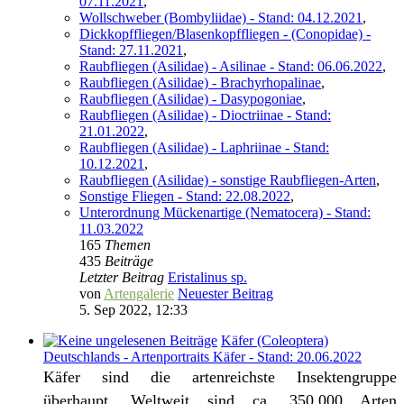
07.11.2021
,
Wollschweber (Bombyliidae) - Stand: 04.12.2021
,
Dickkopffliegen/Blasenkopffliegen - (Conopidae) -
Stand: 27.11.2021
,
Raubfliegen (Asilidae) - Asilinae - Stand: 06.06.2022
,
Raubfliegen (Asilidae) - Brachyrhopalinae
,
Raubfliegen (Asilidae) - Dasypogoniae
,
Raubfliegen (Asilidae) - Dioctriinae - Stand:
21.01.2022
,
Raubfliegen (Asilidae) - Laphriinae - Stand:
10.12.2021
,
Raubfliegen (Asilidae) - sonstige Raubfliegen-Arten
,
Sonstige Fliegen - Stand: 22.08.2022
,
Unterordnung Mückenartige (Nematocera) - Stand:
11.03.2022
165
Themen
435
Beiträge
Letzter Beitrag
Eristalinus sp.
von
Artengalerie
Neuester Beitrag
5. Sep 2022, 12:33
Käfer (Coleoptera)
Deutschlands - Artenportraits Käfer - Stand: 20.06.2022
Käfer sind die artenreichste Insektengruppe
überhaupt. Weltweit sind ca. 350.000 Arten