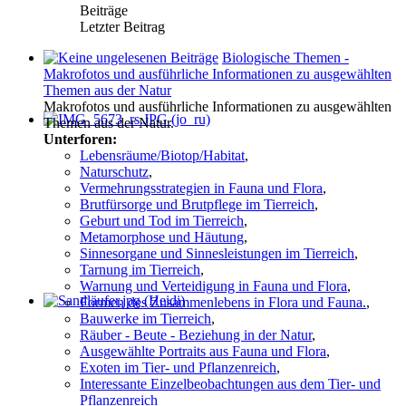
Beiträge
Letzter Beitrag
Biologische Themen -
Makrofotos und ausführliche Informationen zu ausgewählten
Themen aus der Natur
Makrofotos und ausführliche Informationen zu ausgewählten
Themen aus der Natur.
Unterforen:
Lebensräume/Biotop/Habitat
,
Naturschutz
,
Vermehrungsstrategien in Fauna und Flora
,
Brutfürsorge und Brutpflege im Tierreich
,
Geburt und Tod im Tierreich
,
Metamorphose und Häutung
,
Sinnesorgane und Sinnesleistungen im Tierreich
,
Tarnung im Tierreich
,
Warnung und Verteidigung in Fauna und Flora
,
Formen des Zusammenlebens in Flora und Fauna.
,
Bauwerke im Tierreich
,
Räuber - Beute - Beziehung in der Natur
,
Ausgewählte Portraits aus Fauna und Flora
,
Exoten im Tier- und Pflanzenreich
,
Interessante Einzelbeobachtungen aus dem Tier- und
Pflanzenreich