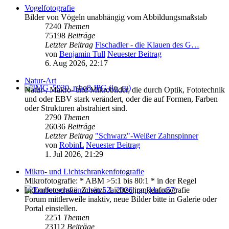
Vogelfotografie
Bilder von Vögeln unabhängig vom Abbildungsmaßstab
7240
Themen
75198
Beiträge
Letzter Beitrag
Fischadler - die Klauen des G…
von
Benjamin Tull
Neuester Beitrag
6. Aug 2026, 22:17
Natur-Art
Natur-, Makro- und Mikrobilder, die durch Optik, Fototechnik
und oder EBV stark verändert, oder die auf Formen, Farben
oder Strukturen abstrahiert sind.
2790
Themen
26036
Beiträge
Letzter Beitrag
"Schwarz"-Weißer Zahnspinner
von
RobinL
Neuester Beitrag
1. Jul 2026, 21:29
Mikro- und Lichtschrankenfotografie
Mikrofotografie: * ABM >5:1 bis 80:1 * in der Regel
Indoorfotografie. Zusätzl. Lichtschrankenfotografie
Forum mittlerweile inaktiv, neue Bilder bitte in Galerie oder
Portal einstellen.
2251
Themen
23112
Beiträge