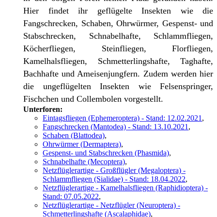
Hier findet ihr geflügelte Insekten wie die
Fangschrecken, Schaben, Ohrwürmer, Gespenst- und
Stabschrecken, Schnabelhafte, Schlammfliegen,
Köcherfliegen, Steinfliegen, Florfliegen,
Kamelhalsfliegen, Schmetterlingshafte, Taghafte,
Bachhafte und Ameisenjungfern. Zudem werden hier
die ungeflügelten Insekten wie Felsenspringer,
Fischchen und Collembolen vorgestellt.
Unterforen:
Eintagsfliegen (Ephemeroptera) - Stand: 12.02.2021
,
Fangschrecken (Mantodea) - Stand: 13.10.2021
,
Schaben (Blattodea)
,
Ohrwürmer (Dermaptera)
,
Gespenst- und Stabschrecken (Phasmida)
,
Schnabelhafte (Mecoptera)
,
Netzflüglerartige - Großflügler (Megaloptera) -
Schlammfliegen (Sialidae) - Stand: 18.04.2022
,
Netzflüglerartige - Kamelhalsfliegen (Raphidioptera) -
Stand: 07.05.2022
,
Netzflüglerartige - Netzflügler (Neuroptera) -
Schmetterlingshafte (Ascalaphidae)
,