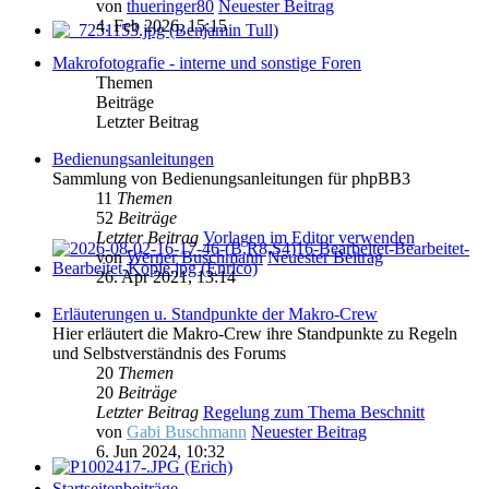
von
thueringer80
Neuester Beitrag
4. Feb 2026, 15:15
Makrofotografie - interne und sonstige Foren
Themen
Beiträge
Letzter Beitrag
Bedienungsanleitungen
Sammlung von Bedienungsanleitungen für phpBB3
11
Themen
52
Beiträge
Letzter Beitrag
Vorlagen im Editor verwenden
von
Werner Buschmann
Neuester Beitrag
26. Apr 2021, 13:14
Erläuterungen u. Standpunkte der Makro-Crew
Hier erläutert die Makro-Crew ihre Standpunkte zu Regeln
und Selbstverständnis des Forums
20
Themen
20
Beiträge
Letzter Beitrag
Regelung zum Thema Beschnitt
von
Gabi Buschmann
Neuester Beitrag
6. Jun 2024, 10:32
Startseitenbeiträge