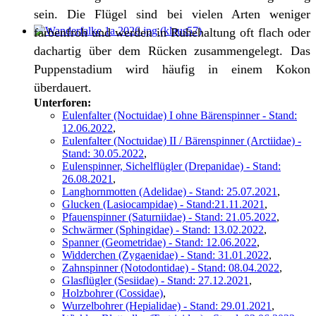
sein. Die Flügel sind bei vielen Arten weniger
farbenfroh und werden in Ruhehaltung oft flach oder
dachartig über dem Rücken zusammengelegt. Das
Puppenstadium wird häufig in einem Kokon
überdauert.
Unterforen:
Eulenfalter (Noctuidae) I ohne Bärenspinner - Stand:
12.06.2022
,
Eulenfalter (Noctuidae) II / Bärenspinner (Arctiidae) -
Stand: 30.05.2022
,
Eulenspinner, Sichelflügler (Drepanidae) - Stand:
26.08.2021
,
Langhornmotten (Adelidae) - Stand: 25.07.2021
,
Glucken (Lasiocampidae) - Stand:21.11.2021
,
Pfauenspinner (Saturniidae) - Stand: 21.05.2022
,
Schwärmer (Sphingidae) - Stand: 13.02.2022
,
Spanner (Geometridae) - Stand: 12.06.2022
,
Widderchen (Zygaenidae) - Stand: 31.01.2022
,
Zahnspinner (Notodontidae) - Stand: 08.04.2022
,
Glasflügler (Sesiidae) - Stand: 27.12.2021
,
Holzbohrer (Cossidae)
,
Wurzelbohrer (Hepialidae) - Stand: 29.01.2021
,