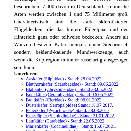
beschrieben, 7.000 davon in Deutschland. Heimische
Arten werden zwischen 1 und 75 Millimeter groß.
Charakteristisch sind die stark sklerotisierten
Flügeldecken, die das hintere Flügelpaar und den
Hinterleib ganz oder teilweise bedecken. Anders als
Wanzen besitzen Käfer niemals einen Stechrüssel,
sondern beißend-kauende Mundwerkzeuge, auch
wenn die Kopfregion mitunter rüsselartig ausgezogen
sein kann.
Unterforen:
Aaskäfer (Silphidae) - Stand: 28.04.2022
,
Blatthornkäfer (Scarabaeidae) - Stand: 09.06.2022
,
Blattkäfer (Chrysomelidae) - Stand 23.05.2022
,
Bockkäfer (Cerambycidae) - Stand: 16.05.2022
,
Buntkäfer (Cleridae) - Stand: 06.01.2022
,
Düsterkäfer (Serropalpidae) Stand: 18.07.2017
,
Feuerkäfer (Pyrochroidae) Stand: 28.08.2017
,
Kurzflügler (Staphylinidae) - Stand: 21.01.2022
,
Laufkäfer (Carabidae) - Stand: 22.05.2022
,
Marienkäfer (Coccinellidae) - Stand: 15.07.2021
,