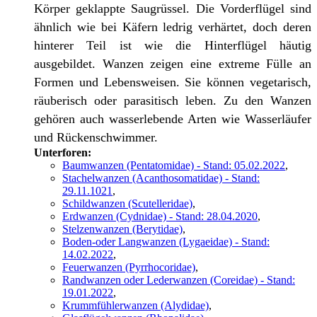
Körper geklappte Saugrüssel. Die Vorderflügel sind
ähnlich wie bei Käfern ledrig verhärtet, doch deren
hinterer Teil ist wie die Hinterflügel häutig
ausgebildet. Wanzen zeigen eine extreme Fülle an
Formen und Lebensweisen. Sie können vegetarisch,
räuberisch oder parasitisch leben. Zu den Wanzen
gehören auch wasserlebende Arten wie Wasserläufer
und Rückenschwimmer.
Unterforen:
Baumwanzen (Pentatomidae) - Stand: 05.02.2022
,
Stachelwanzen (Acanthosomatidae) - Stand:
29.11.1021
,
Schildwanzen (Scutelleridae)
,
Erdwanzen (Cydnidae) - Stand: 28.04.2020
,
Stelzenwanzen (Berytidae)
,
Boden-oder Langwanzen (Lygaeidae) - Stand:
14.02.2022
,
Feuerwanzen (Pyrrhocoridae)
,
Randwanzen oder Lederwanzen (Coreidae) - Stand:
19.01.2022
,
Krummfühlerwanzen (Alydidae)
,