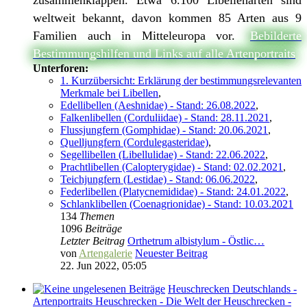
zusammenklappen. Etwa 6.100 Libellenarten sind
weltweit bekannt, davon kommen 85 Arten aus 9
Familien auch in Mitteleuropa vor.
Bebilderte
Bestimmungshilfen und Links auf alle Artenportraits
Unterforen:
1. Kurzübersicht: Erklärung der bestimmungsrelevanten
Merkmale bei Libellen
,
Edellibellen (Aeshnidae) - Stand: 26.08.2022
,
Falkenlibellen (Corduliidae) - Stand: 28.11.2021
,
Flussjungfern (Gomphidae) - Stand: 20.06.2021
,
Quelljungfern (Cordulegasteridae)
,
Segellibellen (Libellulidae) - Stand: 22.06.2022
,
Prachtlibellen (Calopterygidae) - Stand: 02.02.2021
,
Teichjungfern (Lestidae) - Stand: 06.06.2022
,
Federlibellen (Platycnemididae) - Stand: 24.01.2022
,
Schlanklibellen (Coenagrionidae) - Stand: 10.03.2021
134
Themen
1096
Beiträge
Letzter Beitrag
Orthetrum albistylum - Östlic…
von
Artengalerie
Neuester Beitrag
22. Jun 2022, 05:05
Heuschrecken Deutschlands -
Artenportraits Heuschrecken - Die Welt der Heuschrecken -