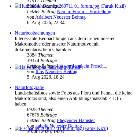
37917
Themen
396644
Beiträge
Letzter Beitrag
Neu im Forum - Vorstellung
von
Adalbert
Neuester Beitrag
6. Aug 2026, 22:34
Naturbeobachtungen
Interessante Beobachtungen aus dem Leben unserer
Makromotive oder unserer Naturmotive mit
dokumentarischem Charakter
3884
Themen
39374
Beiträge
Letzter Beitrag
Ich werd mal ein Frosch...
von
Il-as
Neuester Beitrag
5. Aug 2026, 18:24
Naturfotografie
Landschaftsfotos sowie Fotos aus Flora und Fauna, die keine
Makrofotos sind, also einen Abbildungsmaßstab < 1:15
haben.
6928
Themen
67675
Beiträge
Letzter Beitrag
Fliegender Hamster
von
kabefa
Neuester Beitrag
30. Jul 2026, 19:05