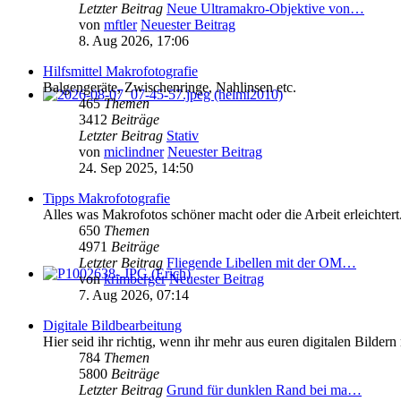
Letzter Beitrag
Neue Ultramakro-Objektive von…
von
mftler
Neuester Beitrag
8. Aug 2026, 17:06
Hilfsmittel Makrofotografie
Balgengeräte, Zwischenringe, Nahlinsen etc.
465
Themen
3412
Beiträge
Letzter Beitrag
Stativ
von
miclindner
Neuester Beitrag
24. Sep 2025, 14:50
Tipps Makrofotografie
Alles was Makrofotos schöner macht oder die Arbeit erleichtert
650
Themen
4971
Beiträge
Letzter Beitrag
Fliegende Libellen mit der OM…
von
krimberger
Neuester Beitrag
7. Aug 2026, 07:14
Digitale Bildbearbeitung
Hier seid ihr richtig, wenn ihr mehr aus euren digitalen Bilder
784
Themen
5800
Beiträge
Letzter Beitrag
Grund für dunklen Rand bei ma…