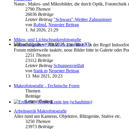
Natur-, Makro- und Mikrobilder, die durch Optik, Fototechnik u
2790
Themen
26036
Beiträge
Letzter Beitrag
"Schwarz"-Weißer Zahnspinner
von
RobinL
Neuester Beitrag
1. Jul 2026, 21:29
Mikro- und Lichtschrankenfotografie
Mikrofotografie: * ABM >5:1 bis 80:1 * in der Regel Indoorfoto
Forum mittlerweile inaktiv, neue Bilder bitte in Galerie oder Port
2251
Themen
23112
Beiträge
Letzter Beitrag
Schuppenvielfalt
von
frank.m
Neuester Beitrag
13. Mai 2021, 20:23
Makrofotografie - Technische Foren
Themen
Beiträge
Letzter Beitrag
Arbeitsgerät Makrofotografie
Alles rund um Kameras, Objektive, Blitzgeräte, Stative etc.
3250
Themen
23973
Beiträge