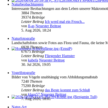
Naturbeobachtungen
Interessante Beobachtungen aus dem Leben unserer Makromoti
3884
Themen
39374
Beiträge
Letzter Beitrag
Ich werd mal ein Frosch...
von
Il-as
Neuester Beitrag
5. Aug 2026, 18:24
Naturfotografie
Landschaftsfotos sowie Fotos aus Flora und Fauna, die keine 
6928
Themen
67675
Beiträge
Letzter Beitrag
Fliegender Hamster
von
kabefa
Neuester Beitrag
30. Jul 2026, 19:05
Vogelfotografie
Bilder von Vögeln unabhängig vom Abbildungsmaßstab
7240
Themen
75200
Beiträge
Letzter Beitrag
das Beste kommt zum Schluß
von
klaus57
Neuester Beitrag
7. Aug 2026, 18:01
Natur-Art