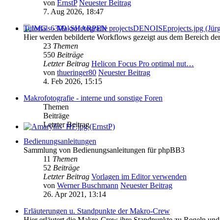
von
ErnstP
Neuester Beitrag
7. Aug 2026, 18:47
Tutorials - Makrofotografie
Hier werden bebilderte Workflows gezeigt aus dem Bereich de
23
Themen
550
Beiträge
Letzter Beitrag
Helicon Focus Pro optimal nut…
von
thueringer80
Neuester Beitrag
4. Feb 2026, 15:15
Makrofotografie - interne und sonstige Foren
Themen
Beiträge
Letzter Beitrag
Bedienungsanleitungen
Sammlung von Bedienungsanleitungen für phpBB3
11
Themen
52
Beiträge
Letzter Beitrag
Vorlagen im Editor verwenden
von
Werner Buschmann
Neuester Beitrag
26. Apr 2021, 13:14
Erläuterungen u. Standpunkte der Makro-Crew
Hier erläutert die Makro-Crew ihre Standpunkte zu Regeln und