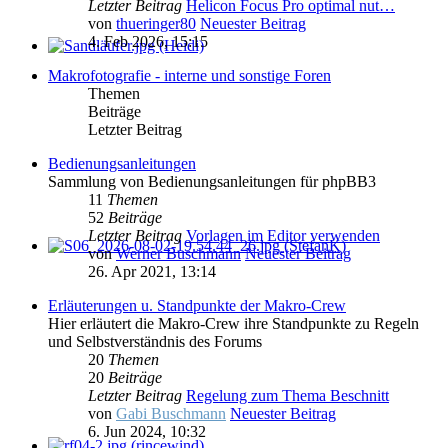
Letzter Beitrag
Helicon Focus Pro optimal nut…
von
thueringer80
Neuester Beitrag
4. Feb 2026, 15:15
Makrofotografie - interne und sonstige Foren
Themen
Beiträge
Letzter Beitrag
Bedienungsanleitungen
Sammlung von Bedienungsanleitungen für phpBB3
11
Themen
52
Beiträge
Letzter Beitrag
Vorlagen im Editor verwenden
von
Werner Buschmann
Neuester Beitrag
26. Apr 2021, 13:14
Erläuterungen u. Standpunkte der Makro-Crew
Hier erläutert die Makro-Crew ihre Standpunkte zu Regeln
und Selbstverständnis des Forums
20
Themen
20
Beiträge
Letzter Beitrag
Regelung zum Thema Beschnitt
von
Gabi Buschmann
Neuester Beitrag
6. Jun 2024, 10:32