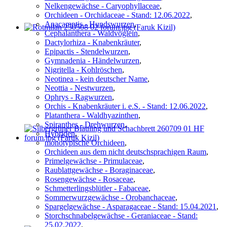
Nelkengewächse - Caryophyllaceae
,
Orchideen - Orchidaceae - Stand: 12.06.2022
,
Anacamptis - Hundswurzen
,
Cephalanthera - Waldvöglein
,
Dactylorhiza - Knabenkräuter
,
Epipactis - Stendelwurzen
,
Gymnadenia - Händelwurzen
,
Nigritella - Kohlröschen
,
Neotinea - kein deutscher Name
,
Neottia - Nestwurzen
,
Ophrys - Ragwurzen
,
Orchis - Knabenkräuter i. e.S. - Stand: 12.06.2022
,
Platanthera - Waldhyazinthen
,
Spiranthes - Drehwurzen
,
Hybriden
,
monotypische Orchideen
,
Orchideen aus dem nicht deutschsprachigen Raum
,
Primelgewächse - Primulaceae
,
Raublattgewächse - Boraginaceae
,
Rosengewächse - Rosaceae
,
Schmetterlingsblütler - Fabaceae
,
Sommerwurzgewächse - Orobanchaceae
,
Spargelgewächse - Asparagaceae - Stand: 15.04.2021
,
Storchschnabelgewächse - Geraniaceae - Stand:
25.02.2022
,