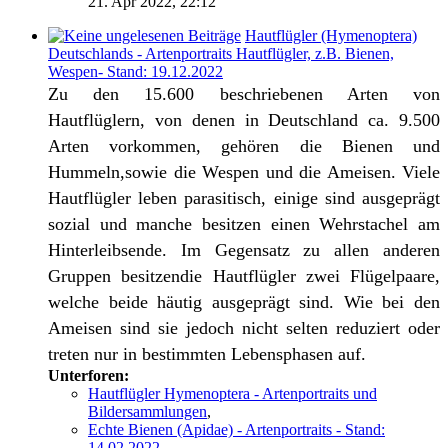
21. Apr 2022, 22:12
Hautflügler (Hymenoptera)
Deutschlands - Artenportraits Hautflügler, z.B. Bienen,
Wespen- Stand: 19.12.2022
Zu den 15.600 beschriebenen Arten von
Hautflüglern, von denen in Deutschland ca. 9.500
Arten vorkommen, gehören die Bienen und
Hummeln,sowie die Wespen und die Ameisen. Viele
Hautflügler leben parasitisch, einige sind ausgeprägt
sozial und manche besitzen einen Wehrstachel am
Hinterleibsende. Im Gegensatz zu allen anderen
Gruppen besitzendie Hautflügler zwei Flügelpaare,
welche beide häutig ausgeprägt sind. Wie bei den
Ameisen sind sie jedoch nicht selten reduziert oder
treten nur in bestimmten Lebensphasen auf.
Unterforen:
Hautflügler Hymenoptera - Artenportraits und
Bildersammlungen
,
Echte Bienen (Apidae) - Artenportraits - Stand:
14.02.2022
,