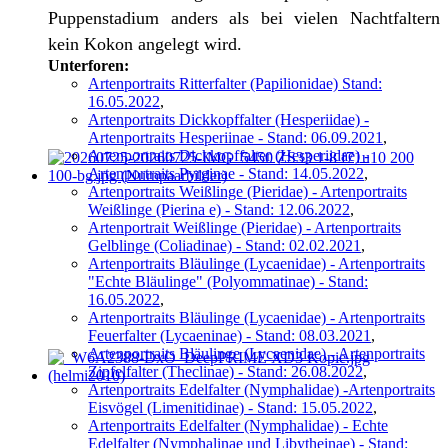
Puppenstadium anders als bei vielen Nachtfaltern
kein Kokon angelegt wird.
Unterforen:
Artenportraits Ritterfalter (Papilionidae) Stand:
16.05.2022
,
Artenportraits Dickkopffalter (Hesperiidae) -
Artenportraits Hesperiinae - Stand: 06.09.2021
,
Artenportraits Dickkopffalter (Hesperiidae) -
Artenportraits Pyrginae - Stand: 14.05.2022
,
Artenportraits Weißlinge (Pieridae) - Artenportraits
Weißlinge (Pierina e) - Stand: 12.06.2022
,
Artenportrait Weißlinge (Pieridae) - Artenportraits
Gelblinge (Coliadinae) - Stand: 02.02.2021
,
Artenportraits Bläulinge (Lycaenidae) - Artenportraits
"Echte Bläulinge" (Polyommatinae) - Stand:
16.05.2022
,
Artenportraits Bläulinge (Lycaenidae) - Artenportraits
Feuerfalter (Lycaeninae) - Stand: 08.03.2021
,
Artenportraits Bläulinge (Lycaenidae) - Artenportraits
Zipfelfalter (Theclinae) - Stand: 26.08.2022
,
Artenportraits Edelfalter (Nymphalidae) -Artenportraits
Eisvögel (Limenitidinae) - Stand: 15.05.2022
,
Artenportraits Edelfalter (Nymphalidae) - Echte
Edelfalter (Nymphalinae und Libytheinae) - Stand: