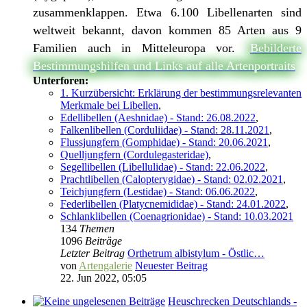
zusammenklappen. Etwa 6.100 Libellenarten sind
weltweit bekannt, davon kommen 85 Arten aus 9
Familien auch in Mitteleuropa vor.
Bebilderte
Bestimmungshilfen und Links auf alle Artenportraits
Unterforen:
1. Kurzübersicht: Erklärung der bestimmungsrelevanten
Merkmale bei Libellen
,
Edellibellen (Aeshnidae) - Stand: 26.08.2022
,
Falkenlibellen (Corduliidae) - Stand: 28.11.2021
,
Flussjungfern (Gomphidae) - Stand: 20.06.2021
,
Quelljungfern (Cordulegasteridae)
,
Segellibellen (Libellulidae) - Stand: 22.06.2022
,
Prachtlibellen (Calopterygidae) - Stand: 02.02.2021
,
Teichjungfern (Lestidae) - Stand: 06.06.2022
,
Federlibellen (Platycnemididae) - Stand: 24.01.2022
,
Schlanklibellen (Coenagrionidae) - Stand: 10.03.2021
134
Themen
1096
Beiträge
Letzter Beitrag
Orthetrum albistylum - Östlic…
von
Artengalerie
Neuester Beitrag
22. Jun 2022, 05:05
Heuschrecken Deutschlands -