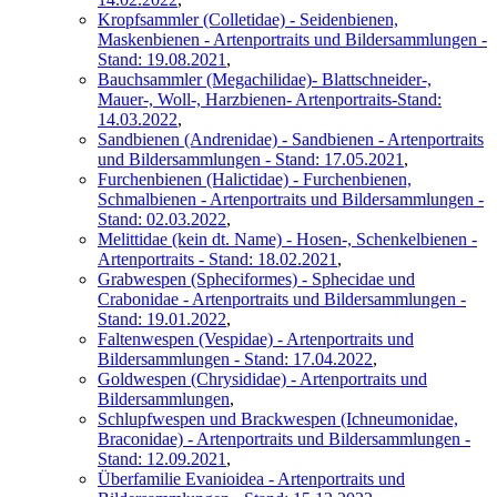
Kropfsammler (Colletidae) - Seidenbienen,
Maskenbienen - Artenportraits und Bildersammlungen -
Stand: 19.08.2021
,
Bauchsammler (Megachilidae)- Blattschneider-,
Mauer-, Woll-, Harzbienen- Artenportraits-Stand:
14.03.2022
,
Sandbienen (Andrenidae) - Sandbienen - Artenportraits
und Bildersammlungen - Stand: 17.05.2021
,
Furchenbienen (Halictidae) - Furchenbienen,
Schmalbienen - Artenportraits und Bildersammlungen -
Stand: 02.03.2022
,
Melittidae (kein dt. Name) - Hosen-, Schenkelbienen -
Artenportraits - Stand: 18.02.2021
,
Grabwespen (Spheciformes) - Sphecidae und
Crabonidae - Artenportraits und Bildersammlungen -
Stand: 19.01.2022
,
Faltenwespen (Vespidae) - Artenportraits und
Bildersammlungen - Stand: 17.04.2022
,
Goldwespen (Chrysididae) - Artenportraits und
Bildersammlungen
,
Schlupfwespen und Brackwespen (Ichneumonidae,
Braconidae) - Artenportraits und Bildersammlungen -
Stand: 12.09.2021
,
Überfamilie Evanioidea - Artenportraits und