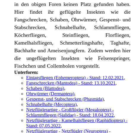
in den obigen Foren keinen Platz gefunden haben.
Hier findet ihr geflügelte Insekten wie die
Fangschrecken, Schaben, Ohrwürmer, Gespenst- und
Stabschrecken, Schnabelhafte, Schlammfliegen,
Köcherfliegen, Steinfliegen, Florfliegen,
Kamelhalsfliegen, Schmetterlingshafte, Taghafte,
Bachhafte und Ameisenjungfern. Zudem werden hier
die ungeflügelten Insekten wie Felsenspringer,
Fischchen und Collembolen vorgestellt.
Unterforen:
Eintagsfliegen (Ephemeroptera) - Stand: 12.02.2021
,
Fangschrecken (Mantodea) - Stand: 13.10.2021
,
Schaben (Blattodea)
,
Ohrwürmer (Dermaptera)
,
Gespenst- und Stabschrecken (Phasmida)
,
Schnabelhafte (Mecoptera)
,
Netzflüglerartige - Großflügler (Megaloptera) -
Schlammfliegen (Sialidae) - Stand: 18.04.2022
,
Netzflüglerartige - Kamelhalsfliegen (Raphidioptera) -
Stand: 07.05.2022
,
Netzflüglerartige - Netzflügler (Neuroptera) -