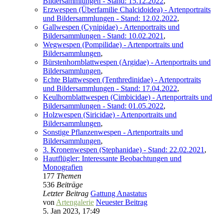
Bildersammlungen - Stand: 15.12.2022
,
Erzwespen (Überfamilie Chalcidoidea) - Artenportraits
und Bildersammlungen - Stand: 12.02.2022
,
Gallwespen (Cynipidae) - Artenportraits und
Bildersammlungen - Stand: 10.02.2021
,
Wegwespen (Pompilidae) - Artenportraits und
Bildersammlungen
,
Bürstenhornblattwespen (Argidae) - Artenportraits und
Bildersammlungen
,
Echte Blattwespen (Tenthredinidae) - Artenportraits
und Bildersammlungen - Stand: 17.04.2022
,
Keulhornblattwespen (Cimbicidae) - Artenportraits und
Bildersammlungen - Stand: 01.05.2022
,
Holzwespen (Siricidae) - Artenportraits und
Bildersammlungen
,
Sonstige Pflanzenwespen - Artenportraits und
Bildersammlungen
,
3. Kronenwespen (Stephanidae) - Stand: 22.02.2021
,
Hautflügler: Interessante Beobachtungen und
Monografien
177
Themen
536
Beiträge
Letzter Beitrag
Gattung Anastatus
von
Artengalerie
Neuester Beitrag
5. Jan 2023, 17:49