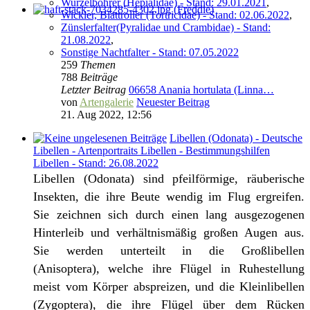
Wurzelbohrer (Hepialidae) - Stand: 29.01.2021
,
Wickler, Blattroller (Tortricidae) - Stand: 02.06.2022
,
Zünslerfalter(Pyralidae und Crambidae) - Stand:
21.08.2022
,
Sonstige Nachtfalter - Stand: 07.05.2022
259
Themen
788
Beiträge
Letzter Beitrag
06658 Anania hortulata (Linna…
von
Artengalerie
Neuester Beitrag
21. Aug 2022, 12:56
Libellen (Odonata) - Deutsche
Libellen - Artenportraits Libellen - Bestimmungshilfen
Libellen - Stand: 26.08.2022
Libellen (Odonata) sind pfeilförmige, räuberische
Insekten, die ihre Beute wendig im Flug ergreifen.
Sie zeichnen sich durch einen lang ausgezogenen
Hinterleib und verhältnismäßig großen Augen aus.
Sie werden unterteilt in die Großlibellen
(Anisoptera), welche ihre Flügel in Ruhestellung
meist vom Körper abspreizen, und die Kleinlibellen
(Zygoptera), die ihre Flügel über dem Rücken