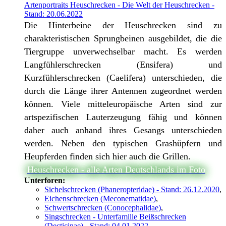
Artenportraits Heuschrecken - Die Welt der Heuschrecken -
Stand: 20.06.2022
Die Hinterbeine der Heuschrecken sind zu
charakteristischen Sprungbeinen ausgebildet, die die
Tiergruppe unverwechselbar macht. Es werden
Langfühlerschrecken (Ensifera) und
Kurzfühlerschrecken (Caelifera) unterschieden, die
durch die Länge ihrer Antennen zugeordnet werden
können. Viele mitteleuropäische Arten sind zur
artspezifischen Lauterzeugung fähig und können
daher auch anhand ihres Gesangs unterschieden
werden. Neben den typischen Grashüpfern und
Heupferden finden sich hier auch die Grillen.
Heuschrecken - alle Arten Deutschlands im Foto
Unterforen:
Sichelschrecken (Phaneropteridae) - Stand: 26.12.2020
,
Eichenschrecken (Meconematidae)
,
Schwertschrecken (Conocephalidae)
,
Singschrecken - Unterfamilie Beißschrecken
(Decticinae) - Stand: 04.01.2022
,