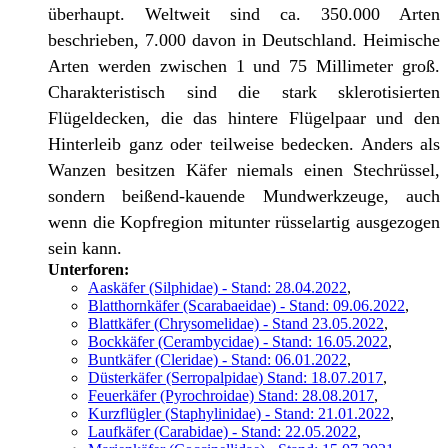
überhaupt. Weltweit sind ca. 350.000 Arten
beschrieben, 7.000 davon in Deutschland. Heimische
Arten werden zwischen 1 und 75 Millimeter groß.
Charakteristisch sind die stark sklerotisierten
Flügeldecken, die das hintere Flügelpaar und den
Hinterleib ganz oder teilweise bedecken. Anders als
Wanzen besitzen Käfer niemals einen Stechrüssel,
sondern beißend-kauende Mundwerkzeuge, auch
wenn die Kopfregion mitunter rüsselartig ausgezogen
sein kann.
Unterforen:
Aaskäfer (Silphidae) - Stand: 28.04.2022
,
Blatthornkäfer (Scarabaeidae) - Stand: 09.06.2022
,
Blattkäfer (Chrysomelidae) - Stand 23.05.2022
,
Bockkäfer (Cerambycidae) - Stand: 16.05.2022
,
Buntkäfer (Cleridae) - Stand: 06.01.2022
,
Düsterkäfer (Serropalpidae) Stand: 18.07.2017
,
Feuerkäfer (Pyrochroidae) Stand: 28.08.2017
,
Kurzflügler (Staphylinidae) - Stand: 21.01.2022
,
Laufkäfer (Carabidae) - Stand: 22.05.2022
,