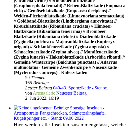
(Cicadella viridis) // Rhododendronzikade
(Graphocephala fennahi) // Reben-Blattzikade (Empoasca
vitis) // Gemüseblattzikade (Empoasca decipiens) //
Weiden-Fleckenblattzikade (Linnavuoriana sexmaculata)
// Goldband-Blattzikade (Lindbergiana aurovittata) //
Kreuzblattzikade (Ribautiana cruciata) // Himbeer-
Blattzikade (Ribautiana tenerrima) // Brombeer-
Blattzikade (Ribautiana debilis) // Diademblattzikade
(Zyginella pulchra) // Majoranblattzikade (Eupteryx
origani) // Schlankfeuerzikade (Zygina angusta) //
Schneefeuerzikade (Zygina nivea) // Mondfeuerzikade
(Zygina lunaris) // Hakenblattzikade (Arboridia ribauti) //
Gemeine Winterzirpe (Balclutha punctata) // Adarrus
multinotatus · Gemeine Zwenkenzirpe // Nasenzikade
(Mycterodus cuniceps) - Käferzikaden
59
Themen
165
Beiträge
Letzter Beitrag
040-43. Spornzikade - Stenoc…
von
Artengalerie
Neuester Beitrag
2. Jun 2022, 16:19
Sonstige Insekten -
Artenportraits Fangschrecken, Schmetterlingshafte,
Kugelspringer etc. - Stand: 09.06.2022
Hier werden alle Insekten zusammengefasst, welche