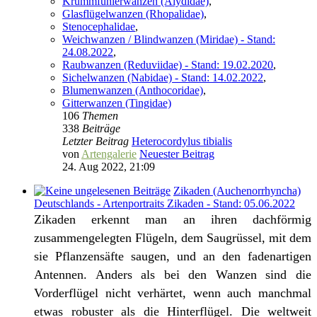
Krummfühlerwanzen (Alydidae)
,
Glasflügelwanzen (Rhopalidae)
,
Stenocephalidae
,
Weichwanzen / Blindwanzen (Miridae) - Stand:
24.08.2022
,
Raubwanzen (Reduviidae) - Stand: 19.02.2020
,
Sichelwanzen (Nabidae) - Stand: 14.02.2022
,
Blumenwanzen (Anthocoridae)
,
Gitterwanzen (Tingidae)
106
Themen
338
Beiträge
Letzter Beitrag
Heterocordylus tibialis
von
Artengalerie
Neuester Beitrag
24. Aug 2022, 21:09
Zikaden (Auchenorrhyncha)
Deutschlands - Artenportraits Zikaden - Stand: 05.06.2022
Zikaden erkennt man an ihren dachförmig
zusammengelegten Flügeln, dem Saugrüssel, mit dem
sie Pflanzensäfte saugen, und an den fadenartigen
Antennen. Anders als bei den Wanzen sind die
Vorderflügel nicht verhärtet, wenn auch manchmal
etwas robuster als die Hinterflügel. Die weltweit