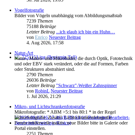
Vogelfotografie
Bilder von Vögeln unabhängig vom Abbildungsmaßstab
7239
Themen
75188
Beiträge
Letzter Beitrag
...ich glaub ich bin ein Huhn…
von
Enrico
Neuester Beitrag
4. Aug 2026, 17:58
Natur-Art
Natur-, Makro- und Mikrobilder, die durch Optik, Fototechnik
und oder EBV stark verändert, oder die auf Formen, Farben
oder Strukturen abstrahiert sind.
2790
Themen
26036
Beiträge
Letzter Beitrag
"Schwarz"-Weißer Zahnspinner
von
RobinL
Neuester Beitrag
1. Jul 2026, 21:29
Mikro- und Lichtschrankenfotografie
Mikrofotografie: * ABM >5:1 bis 80:1 * in der Regel
Indoorfotografie. Zusätzl. Lichtschrankenfotografie
Forum mittlerweile inaktiv, neue Bilder bitte in Galerie oder
Portal einstellen.
2251
Themen