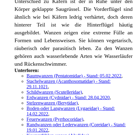
Unterschied zu Käfern ist der in Ruhe unter den
Körper geklappte Saugrüssel. Die Vorderflügel sind
ähnlich wie bei Käfern ledrig verhärtet, doch deren
hinterer Teil ist wie die Hinterflügel häutig
ausgebildet. Wanzen zeigen eine extreme Fülle an
Formen und Lebensweisen. Sie können vegetarisch,
räuberisch oder parasitisch leben. Zu den Wanzen
gehören auch wasserlebende Arten wie Wasserläufer
und Rückenschwimmer.
Unterforen:
Baumwanzen (Pentatomidae) - Stand: 05.02.2022
,
Stachelwanzen (Acanthosomatidae) - Stand:
29.11.1021
,
Schildwanzen (Scutelleridae)
,
Erdwanzen (Cydnidae) - Stand: 28.04.2020
,
Stelzenwanzen (Berytidae)
,
Boden-oder Langwanzen (Lygaeidae) - Stand:
14.02.2022
,
Feuerwanzen (Pyrrhocoridae)
,
Randwanzen oder Lederwanzen (Coreidae) - Stand:
19.01.2022
,