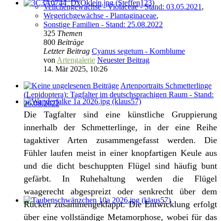
Veilchengewächse - Violaceae - Stand: 03.05.2021
,
Wegerichgewächse - Plantaginaceae
,
Sonstige Familien - Stand: 25.08.2022
325
Themen
800
Beiträge
Letzter Beitrag
Cyanus segetum - Kornblume
von
Artengalerie
Neuester Beitrag
14. Mär 2025, 10:26
Artenportraits Schmetterlinge
(Lepidoptera): Tagfalter im deutschsprachigen Raum - Stand:
26.08.2022
Die Tagfalter sind eine künstliche Gruppierung
innerhalb der Schmetterlinge, in der eine Reihe
tagaktiver Arten zusammengefasst werden. Die
Fühler laufen meist in einer knopfartigen Keule aus
und die dicht beschuppten Flügel sind häufig bunt
gefärbt. In Ruhehaltung werden die Flügel
waagerecht abgespreizt oder senkrecht über dem
Rücken zusammengeklappt. Die Entwicklung erfolgt
über eine vollständige Metamorphose, wobei für das