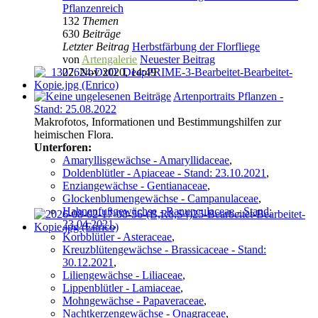
Pflanzenreich
132
Themen
630
Beiträge
Letzter Beitrag
Herbstfärbung der Florfliege
von
Artengalerie
Neuester Beitrag
22. Nov 2020, 14:49
Artenportraits Pflanzen -
Stand: 25.08.2022
Makrofotos, Informationen und Bestimmungshilfen zur
heimischen Flora.
Unterforen:
Amaryllisgewächse - Amaryllidaceae
,
Doldenblütler - Apiaceae - Stand: 23.10.2021
,
Enziangewächse - Gentianaceae
,
Glockenblumengewächse - Campanulaceae
,
Hahnenfußgewächse - Ranunculaceae - Stand:
23.04.2021
,
Korbblütler - Asteraceae
,
Kreuzblütengewächse - Brassicaceae - Stand:
30.12.2021
,
Liliengewächse - Liliaceae
,
Lippenblütler - Lamiaceae
,
Mohngewächse - Papaveraceae
,
Nachtkerzengewächse - Onagraceae
,