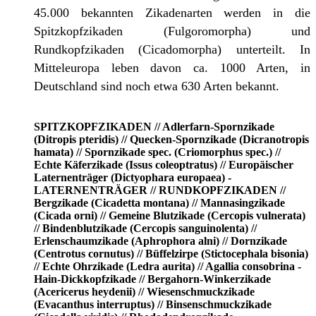
45.000 bekannten Zikadenarten werden in die
Spitzkopfzikaden (Fulgoromorpha) und
Rundkopfzikaden (Cicadomorpha) unterteilt. In
Mitteleuropa leben davon ca. 1000 Arten, in
Deutschland sind noch etwa 630 Arten bekannt.
SPITZKOPFZIKADEN // Adlerfarn-Spornzikade
(Ditropis pteridis) // Quecken-Spornzikade (Dicranotropis
hamata) // Spornzikade spec. (Criomorphus spec.) //
Echte Käferzikade (Issus coleoptratus) // Europäischer
Laternenträger (Dictyophara europaea) -
LATERNENTRÄGER // RUNDKOPFZIKADEN //
Bergzikade (Cicadetta montana) // Mannasingzikade
(Cicada orni) // Gemeine Blutzikade (Cercopis vulnerata)
// Bindenblutzikade (Cercopis sanguinolenta) //
Erlenschaumzikade (Aphrophora alni) // Dornzikade
(Centrotus cornutus) // Büffelzirpe (Stictocephala bisonia)
// Echte Ohrzikade (Ledra aurita) // Agallia consobrina -
Hain-Dickkopfzikade // Bergahorn-Winkerzikade
(Acericerus heydenii) // Wiesenschmuckzikade
(Evacanthus interruptus) // Binsenschmuckzikade