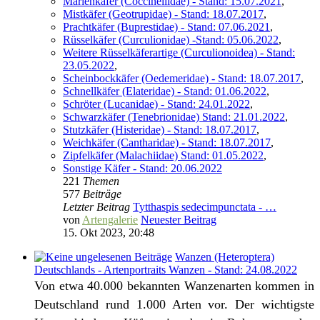
Marienkäfer (Coccinellidae) - Stand: 15.07.2021
,
Mistkäfer (Geotrupidae) - Stand: 18.07.2017
,
Prachtkäfer (Buprestidae) - Stand: 07.06.2021
,
Rüsselkäfer (Curculionidae) -Stand: 05.06.2022
,
Weitere Rüsselkäferartige (Curculionoidea) - Stand:
23.05.2022
,
Scheinbockkäfer (Oedemeridae) - Stand: 18.07.2017
,
Schnellkäfer (Elateridae) - Stand: 01.06.2022
,
Schröter (Lucanidae) - Stand: 24.01.2022
,
Schwarzkäfer (Tenebrionidae) Stand: 21.01.2022
,
Stutzkäfer (Histeridae) - Stand: 18.07.2017
,
Weichkäfer (Cantharidae) - Stand: 18.07.2017
,
Zipfelkäfer (Malachiidae) Stand: 01.05.2022
,
Sonstige Käfer - Stand: 20.06.2022
221
Themen
577
Beiträge
Letzter Beitrag
Tytthaspis sedecimpunctata - …
von
Artengalerie
Neuester Beitrag
15. Okt 2023, 20:48
Wanzen (Heteroptera)
Deutschlands - Artenportraits Wanzen - Stand: 24.08.2022
Von etwa 40.000 bekannten Wanzenarten kommen in
Deutschland rund 1.000 Arten vor. Der wichtigste