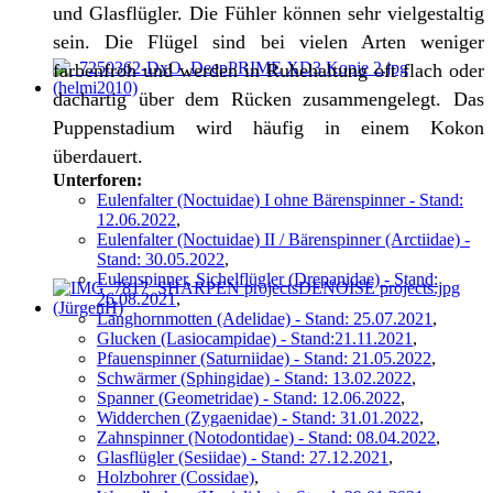
und Glasflügler. Die Fühler können sehr vielgestaltig
sein. Die Flügel sind bei vielen Arten weniger
farbenfroh und werden in Ruhehaltung oft flach oder
dachartig über dem Rücken zusammengelegt. Das
Puppenstadium wird häufig in einem Kokon
überdauert.
Unterforen:
Eulenfalter (Noctuidae) I ohne Bärenspinner - Stand:
12.06.2022
,
Eulenfalter (Noctuidae) II / Bärenspinner (Arctiidae) -
Stand: 30.05.2022
,
Eulenspinner, Sichelflügler (Drepanidae) - Stand:
26.08.2021
,
Langhornmotten (Adelidae) - Stand: 25.07.2021
,
Glucken (Lasiocampidae) - Stand:21.11.2021
,
Pfauenspinner (Saturniidae) - Stand: 21.05.2022
,
Schwärmer (Sphingidae) - Stand: 13.02.2022
,
Spanner (Geometridae) - Stand: 12.06.2022
,
Widderchen (Zygaenidae) - Stand: 31.01.2022
,
Zahnspinner (Notodontidae) - Stand: 08.04.2022
,
Glasflügler (Sesiidae) - Stand: 27.12.2021
,
Holzbohrer (Cossidae)
,