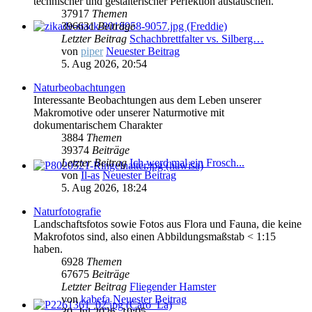
technischer und gestalterischer Perfektion austauschen.
37917
Themen
396631
Beiträge
Letzter Beitrag
Schachbrettfalter vs. Silberg…
von
piper
Neuester Beitrag
5. Aug 2026, 20:54
Naturbeobachtungen
Interessante Beobachtungen aus dem Leben unserer
Makromotive oder unserer Naturmotive mit
dokumentarischem Charakter
3884
Themen
39374
Beiträge
Letzter Beitrag
Ich werd mal ein Frosch...
von
Il-as
Neuester Beitrag
5. Aug 2026, 18:24
Naturfotografie
Landschaftsfotos sowie Fotos aus Flora und Fauna, die keine
Makrofotos sind, also einen Abbildungsmaßstab < 1:15
haben.
6928
Themen
67675
Beiträge
Letzter Beitrag
Fliegender Hamster
von
kabefa
Neuester Beitrag
30. Jul 2026, 19:05