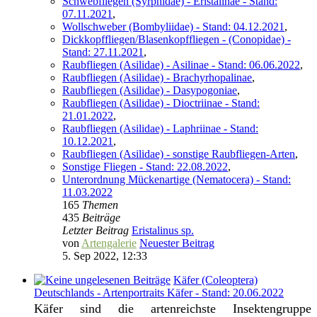
Schwebfliegen (Syrphidae) - Eristalinae - Stand:
07.11.2021
,
Wollschweber (Bombyliidae) - Stand: 04.12.2021
,
Dickkopffliegen/Blasenkopffliegen - (Conopidae) -
Stand: 27.11.2021
,
Raubfliegen (Asilidae) - Asilinae - Stand: 06.06.2022
,
Raubfliegen (Asilidae) - Brachyrhopalinae
,
Raubfliegen (Asilidae) - Dasypogoniae
,
Raubfliegen (Asilidae) - Dioctriinae - Stand:
21.01.2022
,
Raubfliegen (Asilidae) - Laphriinae - Stand:
10.12.2021
,
Raubfliegen (Asilidae) - sonstige Raubfliegen-Arten
,
Sonstige Fliegen - Stand: 22.08.2022
,
Unterordnung Mückenartige (Nematocera) - Stand:
11.03.2022
165
Themen
435
Beiträge
Letzter Beitrag
Eristalinus sp.
von
Artengalerie
Neuester Beitrag
5. Sep 2022, 12:33
Käfer (Coleoptera)
Deutschlands - Artenportraits Käfer - Stand: 20.06.2022
Käfer sind die artenreichste Insektengruppe