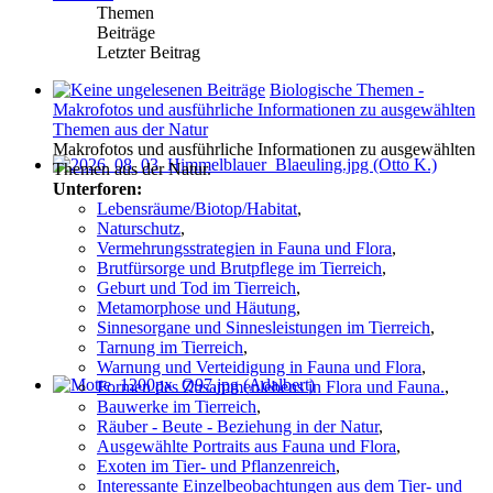
Themen
Beiträge
Letzter Beitrag
Biologische Themen -
Makrofotos und ausführliche Informationen zu ausgewählten
Themen aus der Natur
Makrofotos und ausführliche Informationen zu ausgewählten
Themen aus der Natur.
Unterforen:
Lebensräume/Biotop/Habitat
,
Naturschutz
,
Vermehrungsstrategien in Fauna und Flora
,
Brutfürsorge und Brutpflege im Tierreich
,
Geburt und Tod im Tierreich
,
Metamorphose und Häutung
,
Sinnesorgane und Sinnesleistungen im Tierreich
,
Tarnung im Tierreich
,
Warnung und Verteidigung in Fauna und Flora
,
Formen des Zusammenlebens in Flora und Fauna.
,
Bauwerke im Tierreich
,
Räuber - Beute - Beziehung in der Natur
,
Ausgewählte Portraits aus Fauna und Flora
,
Exoten im Tier- und Pflanzenreich
,
Interessante Einzelbeobachtungen aus dem Tier- und