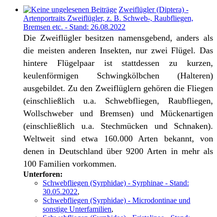
Zweiflügler (Diptera) -
Artenportraits Zweiflügler, z. B. Schweb-, Raubfliegen,
Bremsen etc. - Stand: 26.08.2022
Die Zweiflügler besitzen namensgebend, anders als
die meisten anderen Insekten, nur zwei Flügel. Das
hintere Flügelpaar ist stattdessen zu kurzen,
keulenförmigen Schwingkölbchen (Halteren)
ausgebildet. Zu den Zweiflüglern gehören die Fliegen
(einschließlich u.a. Schwebfliegen, Raubfliegen,
Wollschweber und Bremsen) und Mückenartigen
(einschließlich u.a. Stechmücken und Schnaken).
Weltweit sind etwa 160.000 Arten bekannt, von
denen in Deutschland über 9200 Arten in mehr als
100 Familien vorkommen.
Unterforen:
Schwebfliegen (Syrphidae) - Syrphinae - Stand:
30.05.2022
,
Schwebfliegen (Syrphidae) - Microdontinae und
sonstige Unterfamilien
,