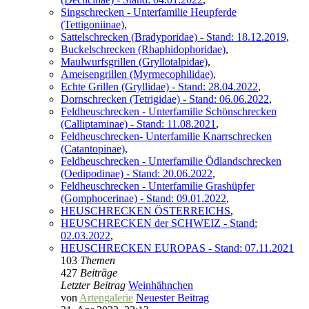
Singschrecken - Unterfamilie Heupferde
(Tettigoniinae)
,
Sattelschrecken (Bradyporidae) - Stand: 18.12.2019
,
Buckelschrecken (Rhaphidophoridae)
,
Maulwurfsgrillen (Gryllotalpidae)
,
Ameisengrillen (Myrmecophilidae)
,
Echte Grillen (Gryllidae) - Stand: 28.04.2022
,
Dornschrecken (Tetrigidae) - Stand: 06.06.2022
,
Feldheuschrecken - Unterfamilie Schönschrecken
(Calliptaminae) - Stand: 11.08.2021
,
Feldheuschrecken- Unterfamilie Knarrschrecken
(Catantopinae)
,
Feldheuschrecken - Unterfamilie Ödlandschrecken
(Oedipodinae) - Stand: 20.06.2022
,
Feldheuschrecken - Unterfamilie Grashüpfer
(Gomphocerinae) - Stand: 09.01.2022
,
HEUSCHRECKEN ÖSTERREICHS
,
HEUSCHRECKEN der SCHWEIZ - Stand:
02.03.2022
,
HEUSCHRECKEN EUROPAS - Stand: 07.11.2021
103
Themen
427
Beiträge
Letzter Beitrag
Weinhähnchen
von
Artengalerie
Neuester Beitrag