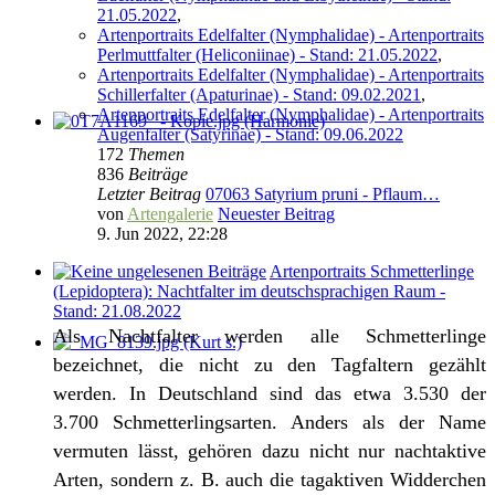
21.05.2022
,
Artenportraits Edelfalter (Nymphalidae) - Artenportraits
Perlmuttfalter (Heliconiinae) - Stand: 21.05.2022
,
Artenportraits Edelfalter (Nymphalidae) - Artenportraits
Schillerfalter (Apaturinae) - Stand: 09.02.2021
,
Artenportraits Edelfalter (Nymphalidae) - Artenportraits
Augenfalter (Satyrinae) - Stand: 09.06.2022
172
Themen
836
Beiträge
Letzter Beitrag
07063 Satyrium pruni - Pflaum…
von
Artengalerie
Neuester Beitrag
9. Jun 2022, 22:28
Artenportraits Schmetterlinge
(Lepidoptera): Nachtfalter im deutschsprachigen Raum -
Stand: 21.08.2022
Als Nachtfalter werden alle Schmetterlinge
bezeichnet, die nicht zu den Tagfaltern gezählt
werden. In Deutschland sind das etwa 3.530 der
3.700 Schmetterlingsarten. Anders als der Name
vermuten lässt, gehören dazu nicht nur nachtaktive
Arten, sondern z. B. auch die tagaktiven Widderchen