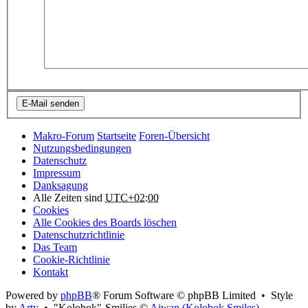
Makro-Forum
Startseite
Foren-Übersicht
Nutzungsbedingungen
Datenschutz
Impressum
Danksagung
Alle Zeiten sind
UTC+02:00
Cookies
Alle Cookies des Boards löschen
Datenschutzrichtlinie
Das Team
Cookie-Richtlinie
Kontakt
Powered by
phpBB
® Forum Software © phpBB Limited • Style
by
Arty
• "Kolobok"-Smilies ©
Aiwan (Kolobok Smiles)