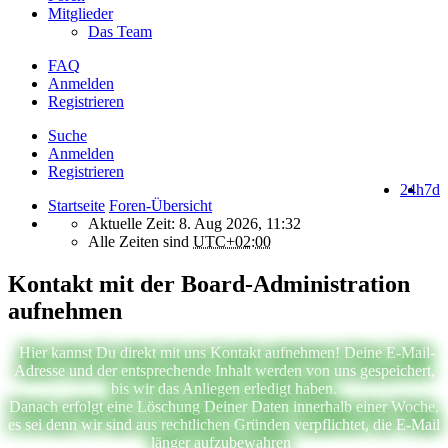
Mitglieder
Das Team
FAQ
Anmelden
Registrieren
Suche
Anmelden
Registrieren
24h
7d
Startseite
Foren-Übersicht
Aktuelle Zeit: 8. Aug 2026, 11:32
Alle Zeiten sind
UTC+02:00
Kontakt mit der Board-Administration
aufnehmen
Hier kannst Du direkt mit uns Kontakt aufnehmen! Deine E-Mail-
Adresse und der entsprechende Inhalt werden von uns gespeichert,
bis wir das Anliegen erledigt haben.
Danach erfolgt eine Löschung Deiner Daten innerhalb einer Woche,
es sei denn wir sind aus rechtlichen Gründen verpflichtet, die E-Mail
länger aufzubewahren