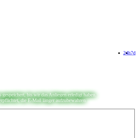
24h
7d
espeichert, bis wir das Anliegen erledigt haben.
rpflichtet, die E-Mail länger aufzubewahren