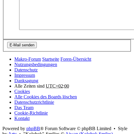
Makro-Forum
Startseite
Foren-Übersicht
Nutzungsbedingungen
Datenschutz
Impressum
Danksagung
Alle Zeiten sind
UTC+02:00
Cookies
Alle Cookies des Boards löschen
Datenschutzrichtlinie
Das Team
Cookie-Richtlinie
Kontakt
Powered by
phpBB
® Forum Software © phpBB Limited • Style
by
Arty
• "Kolobok"-Smilies ©
Aiwan (Kolobok Smiles)