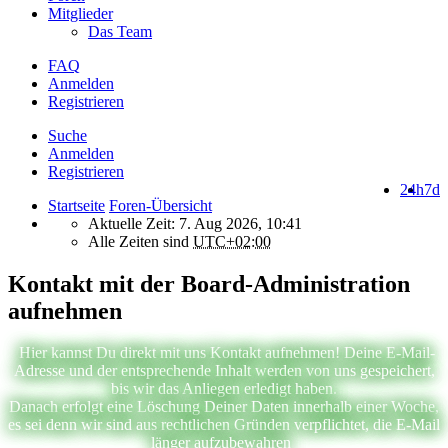
Mitglieder
Das Team
FAQ
Anmelden
Registrieren
Suche
Anmelden
Registrieren
24h
7d
Startseite
Foren-Übersicht
Aktuelle Zeit: 7. Aug 2026, 10:41
Alle Zeiten sind
UTC+02:00
Kontakt mit der Board-Administration
aufnehmen
Hier kannst Du direkt mit uns Kontakt aufnehmen! Deine E-Mail-
Adresse und der entsprechende Inhalt werden von uns gespeichert,
bis wir das Anliegen erledigt haben.
Danach erfolgt eine Löschung Deiner Daten innerhalb einer Woche,
es sei denn wir sind aus rechtlichen Gründen verpflichtet, die E-Mail
länger aufzubewahren