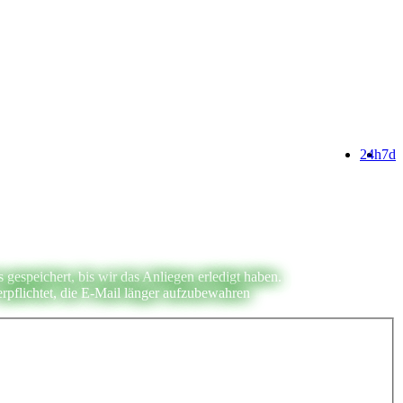
24h
7d
espeichert, bis wir das Anliegen erledigt haben.
rpflichtet, die E-Mail länger aufzubewahren