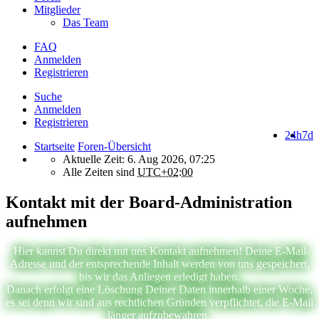
Mitglieder
Das Team
FAQ
Anmelden
Registrieren
Suche
Anmelden
Registrieren
24h
7d
Startseite
Foren-Übersicht
Aktuelle Zeit: 6. Aug 2026, 07:25
Alle Zeiten sind
UTC+02:00
Kontakt mit der Board-Administration
aufnehmen
Hier kannst Du direkt mit uns Kontakt aufnehmen! Deine E-Mail-
Adresse und der entsprechende Inhalt werden von uns gespeichert,
bis wir das Anliegen erledigt haben.
Danach erfolgt eine Löschung Deiner Daten innerhalb einer Woche,
es sei denn wir sind aus rechtlichen Gründen verpflichtet, die E-Mail
länger aufzubewahren