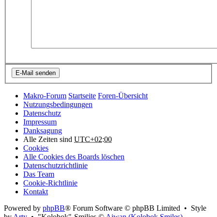
Makro-Forum
Startseite
Foren-Übersicht
Nutzungsbedingungen
Datenschutz
Impressum
Danksagung
Alle Zeiten sind
UTC+02:00
Cookies
Alle Cookies des Boards löschen
Datenschutzrichtlinie
Das Team
Cookie-Richtlinie
Kontakt
Powered by
phpBB
® Forum Software © phpBB Limited • Style
by
Arty
• "Kolobok"-Smilies ©
Aiwan (Kolobok Smiles)