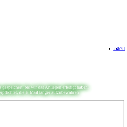
24h
7d
espeichert, bis wir das Anliegen erledigt haben.
rpflichtet, die E-Mail länger aufzubewahren