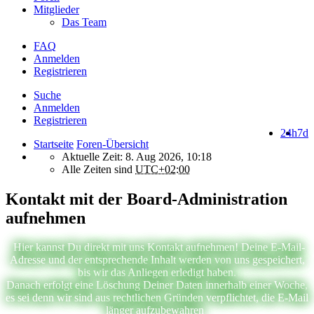
Mitglieder
Das Team
FAQ
Anmelden
Registrieren
Suche
Anmelden
Registrieren
24h
7d
Startseite
Foren-Übersicht
Aktuelle Zeit: 8. Aug 2026, 10:18
Alle Zeiten sind
UTC+02:00
Kontakt mit der Board-Administration
aufnehmen
Hier kannst Du direkt mit uns Kontakt aufnehmen! Deine E-Mail-
Adresse und der entsprechende Inhalt werden von uns gespeichert,
bis wir das Anliegen erledigt haben.
Danach erfolgt eine Löschung Deiner Daten innerhalb einer Woche,
es sei denn wir sind aus rechtlichen Gründen verpflichtet, die E-Mail
länger aufzubewahren