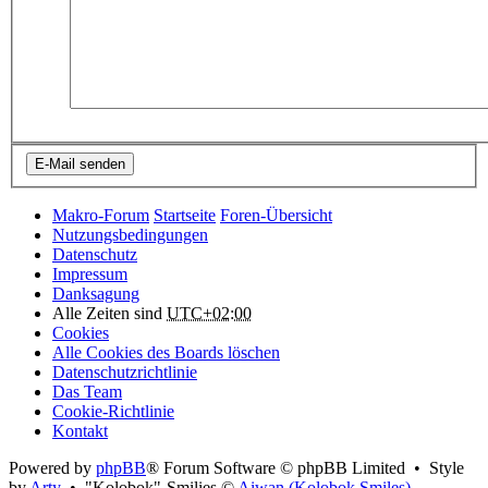
Makro-Forum
Startseite
Foren-Übersicht
Nutzungsbedingungen
Datenschutz
Impressum
Danksagung
Alle Zeiten sind
UTC+02:00
Cookies
Alle Cookies des Boards löschen
Datenschutzrichtlinie
Das Team
Cookie-Richtlinie
Kontakt
Powered by
phpBB
® Forum Software © phpBB Limited • Style
by
Arty
• "Kolobok"-Smilies ©
Aiwan (Kolobok Smiles)