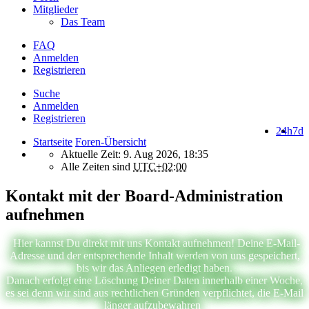
Mitglieder
Das Team
FAQ
Anmelden
Registrieren
Suche
Anmelden
Registrieren
24h
7d
Startseite
Foren-Übersicht
Aktuelle Zeit: 9. Aug 2026, 18:35
Alle Zeiten sind
UTC+02:00
Kontakt mit der Board-Administration
aufnehmen
Hier kannst Du direkt mit uns Kontakt aufnehmen! Deine E-Mail-
Adresse und der entsprechende Inhalt werden von uns gespeichert,
bis wir das Anliegen erledigt haben.
Danach erfolgt eine Löschung Deiner Daten innerhalb einer Woche,
es sei denn wir sind aus rechtlichen Gründen verpflichtet, die E-Mail
länger aufzubewahren