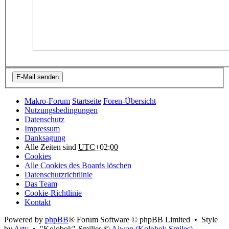
Makro-Forum
Startseite
Foren-Übersicht
Nutzungsbedingungen
Datenschutz
Impressum
Danksagung
Alle Zeiten sind
UTC+02:00
Cookies
Alle Cookies des Boards löschen
Datenschutzrichtlinie
Das Team
Cookie-Richtlinie
Kontakt
Powered by
phpBB
® Forum Software © phpBB Limited • Style
by
Arty
• "Kolobok"-Smilies ©
Aiwan (Kolobok Smiles)