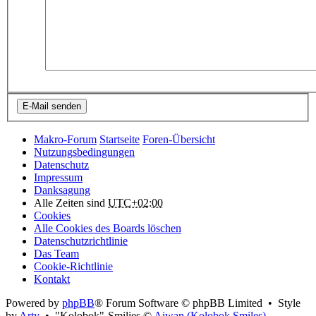
Makro-Forum
Startseite
Foren-Übersicht
Nutzungsbedingungen
Datenschutz
Impressum
Danksagung
Alle Zeiten sind
UTC+02:00
Cookies
Alle Cookies des Boards löschen
Datenschutzrichtlinie
Das Team
Cookie-Richtlinie
Kontakt
Powered by
phpBB
® Forum Software © phpBB Limited • Style
by
Arty
• "Kolobok"-Smilies ©
Aiwan (Kolobok Smiles)