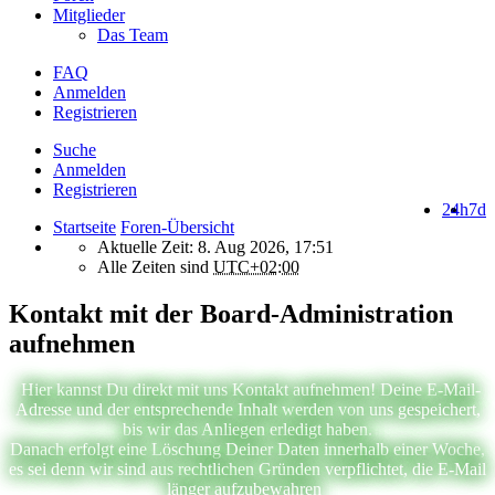
Mitglieder
Das Team
FAQ
Anmelden
Registrieren
Suche
Anmelden
Registrieren
24h
7d
Startseite
Foren-Übersicht
Aktuelle Zeit: 8. Aug 2026, 17:51
Alle Zeiten sind
UTC+02:00
Kontakt mit der Board-Administration
aufnehmen
Hier kannst Du direkt mit uns Kontakt aufnehmen! Deine E-Mail-
Adresse und der entsprechende Inhalt werden von uns gespeichert,
bis wir das Anliegen erledigt haben.
Danach erfolgt eine Löschung Deiner Daten innerhalb einer Woche,
es sei denn wir sind aus rechtlichen Gründen verpflichtet, die E-Mail
länger aufzubewahren