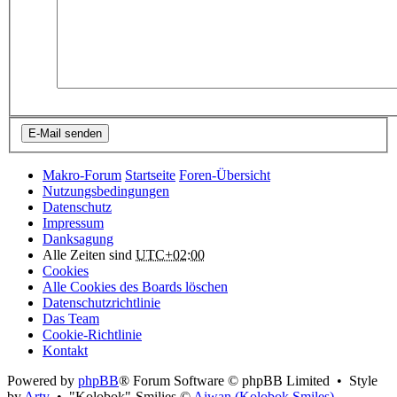
Makro-Forum
Startseite
Foren-Übersicht
Nutzungsbedingungen
Datenschutz
Impressum
Danksagung
Alle Zeiten sind
UTC+02:00
Cookies
Alle Cookies des Boards löschen
Datenschutzrichtlinie
Das Team
Cookie-Richtlinie
Kontakt
Powered by
phpBB
® Forum Software © phpBB Limited • Style
by
Arty
• "Kolobok"-Smilies ©
Aiwan (Kolobok Smiles)