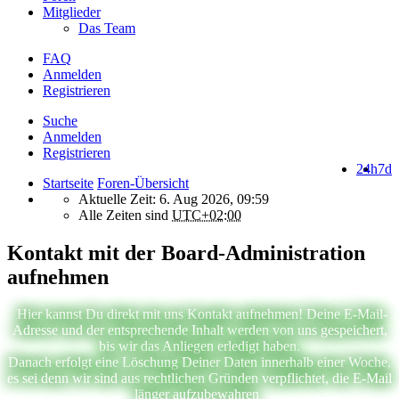
Mitglieder
Das Team
FAQ
Anmelden
Registrieren
Suche
Anmelden
Registrieren
24h
7d
Startseite
Foren-Übersicht
Aktuelle Zeit: 6. Aug 2026, 09:59
Alle Zeiten sind
UTC+02:00
Kontakt mit der Board-Administration
aufnehmen
Hier kannst Du direkt mit uns Kontakt aufnehmen! Deine E-Mail-
Adresse und der entsprechende Inhalt werden von uns gespeichert,
bis wir das Anliegen erledigt haben.
Danach erfolgt eine Löschung Deiner Daten innerhalb einer Woche,
es sei denn wir sind aus rechtlichen Gründen verpflichtet, die E-Mail
länger aufzubewahren