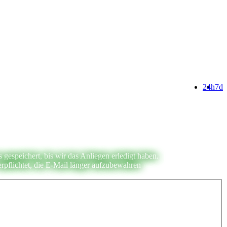
24h
7d
espeichert, bis wir das Anliegen erledigt haben.
rpflichtet, die E-Mail länger aufzubewahren