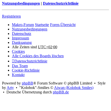
Nutzungsbedingungen
|
Datenschutzrichtlinie
Registrieren
Makro-Forum
Startseite
Foren-Übersicht
Nutzungsbedingungen
Datenschutz
Impressum
Danksagung
Alle Zeiten sind
UTC+02:00
Cookies
Alle Cookies des Boards löschen
Datenschutzrichtlinie
Das Team
Cookie-Richtlinie
Kontakt
Powered by
phpBB
® Forum Software © phpBB Limited • Style
by
Arty
• "Kolobok"-Smilies ©
Aiwan (Kolobok Smiles)
• Deutsche Übersetzung durch
phpBB.de