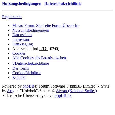
Nutzungsbedingungen
|
Datenschutzrichtlinie
Registrieren
Makro-Forum
Startseite
Foren-Übersicht
Nutzungsbedingungen
Datenschutz
Impressum
Danksagung
Alle Zeiten sind
UTC+02:00
Cookies
Alle Cookies des Boards löschen
Datenschutzrichtlinie
Das Team
Cookie-Richtlinie
Kontakt
Powered by
phpBB
® Forum Software © phpBB Limited • Style
by
Arty
• "Kolobok"-Smilies ©
Aiwan (Kolobok Smiles)
• Deutsche Übersetzung durch
phpBB.de