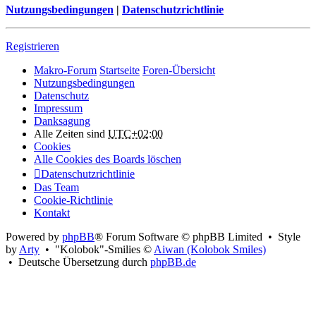
Nutzungsbedingungen
|
Datenschutzrichtlinie
Registrieren
Makro-Forum
Startseite
Foren-Übersicht
Nutzungsbedingungen
Datenschutz
Impressum
Danksagung
Alle Zeiten sind
UTC+02:00
Cookies
Alle Cookies des Boards löschen
Datenschutzrichtlinie
Das Team
Cookie-Richtlinie
Kontakt
Powered by
phpBB
® Forum Software © phpBB Limited • Style
by
Arty
• "Kolobok"-Smilies ©
Aiwan (Kolobok Smiles)
• Deutsche Übersetzung durch
phpBB.de