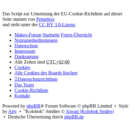
Attribution:
Das Script zur Umsetzung der EU-Cookie-Richtlinie auf dieser
Seite stammt von
Primebox
und steht unter der
CC BY 3.0-Lizenz
.
Makro-Forum
Startseite
Foren-Übersicht
Nutzungsbedingungen
Datenschutz
Impressum
Danksagung
Alle Zeiten sind
UTC+02:00
Cookies
Alle Cookies des Boards löschen
Datenschutzrichtlinie
Das Team
Cookie-Richtlinie
Kontakt
Powered by
phpBB
® Forum Software © phpBB Limited • Style
by
Arty
• "Kolobok"-Smilies ©
Aiwan (Kolobok Smiles)
• Deutsche Übersetzung durch
phpBB.de