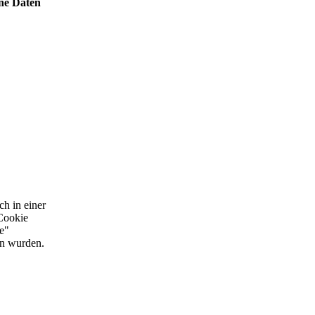
ene Daten
h in einer
Cookie
e"
en wurden.