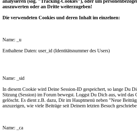
analysieren (sog. "Tracking-Cookies"), oder um personenbezog
auszuwerten oder an Dritte weiterzugeben!
Die verwendeten Cookies und deren Inhalt im einzelnen:
phpbb3makroforum_u
Name: _u
Enthaltene Daten: user_id (Identitätsnummer des Users)
phpbb3makroforum_sid
Name: _sid
In diesem Cookie wird Deine Session-ID gespeichert, so lange Du Dic
Sitzung (Session) im Forum bewegst. Loggst Du Dich aus, wird das 
gelöscht. Es dient z.B. dazu, Dir im Hauptmenü neben "Neue Beiträg
anzuzeigen, wie viele Beiträge seit Deinem letzten Besuch geschrieb
phpbb3makroforum_ca
Name: _ca