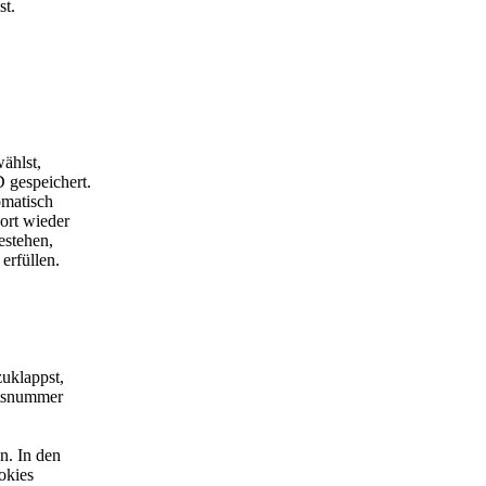
st.
ählst,
 gespeichert.
omatisch
ort wieder
estehen,
erfüllen.
uklappst,
ätsnummer
n. In den
okies