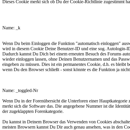
Dieses Cookie merkt sich ob Du der Cookie-Richtlinie zugestimmt ha
phpbb3makroforum_k
Name: _k
Wenn Du beim Einloggen die Funktion "automatisch einloggen" ausw
wird in diesem Cookie Deine Benutzer-ID und eine sog. Autologin-ID
Dadurch kannst Du Dich bei einem erneuten Besuch des Forums aut
wieder einloggen lassen, ohne Deinen Benutzernamen und das Passw
eingeben zu müssen. Dies ist ein permanentes Cookie, d.h. es bleibt b
wenn Du den Browser schließt - sonst könnte es die Funktion ja nicht 
phpbb3makroforum_toggled_Nr.
Name: _toggled-Nr
Wenn Du in der Forenübersicht die Unterforen einer Hauptkategorie z
merkt sich die Software das. Die angegebene Nummer ist die Identit
der zugeklappten Forenkategorie.
Du kannst in Deinem Browser das Verwenden von Cookies abschalte
meisten Browsern kannst Du Dir auch genau ansehen, was in den Co