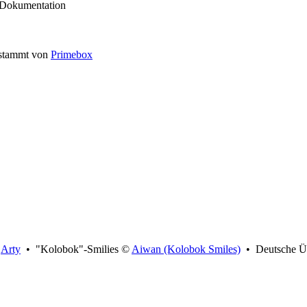
r Dokumentation
e stammt von
Primebox
y
Arty
• "Kolobok"-Smilies ©
Aiwan (Kolobok Smiles)
• Deutsche Ü