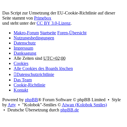
Attribution:
Das Script zur Umsetzung der EU-Cookie-Richtlinie auf dieser
Seite stammt von
Primebox
und steht unter der
CC BY 3.0-Lizenz
.
Makro-Forum
Startseite
Foren-Übersicht
Nutzungsbedingungen
Datenschutz
Impressum
Danksagung
Alle Zeiten sind
UTC+02:00
Cookies
Alle Cookies des Boards löschen
Datenschutzrichtlinie
Das Team
Cookie-Richtlinie
Kontakt
Powered by
phpBB
® Forum Software © phpBB Limited • Style
by
Arty
• "Kolobok"-Smilies ©
Aiwan (Kolobok Smiles)
• Deutsche Übersetzung durch
phpBB.de