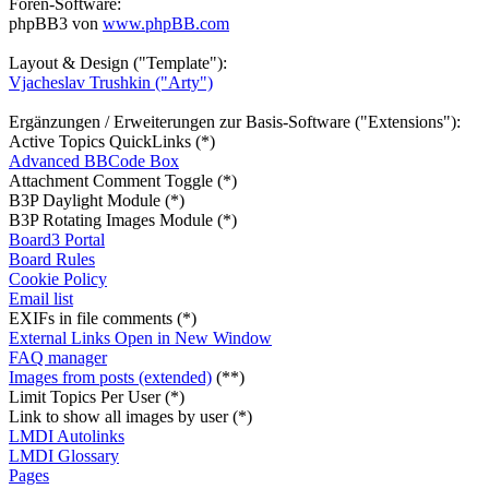
Foren-Software:
phpBB3 von
www.phpBB.com
Layout & Design ("Template"):
Vjacheslav Trushkin ("Arty")
Ergänzungen / Erweiterungen zur Basis-Software ("Extensions"):
Active Topics QuickLinks (*)
Advanced BBCode Box
Attachment Comment Toggle (*)
B3P Daylight Module (*)
B3P Rotating Images Module (*)
Board3 Portal
Board Rules
Cookie Policy
Email list
EXIFs in file comments (*)
External Links Open in New Window
FAQ manager
Images from posts (extended)
(**)
Limit Topics Per User (*)
Link to show all images by user (*)
LMDI Autolinks
LMDI Glossary
Pages