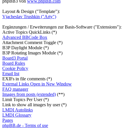
phpBB3 von
www.phpBB.com
Layout & Design ("Template"):
Vjacheslav Trushkin ("Arty")
Ergänzungen / Erweiterungen zur Basis-Software ("Extensions"):
Active Topics QuickLinks (*)
Advanced BBCode Box
Attachment Comment Toggle (*)
B3P Daylight Module (*)
B3P Rotating Images Module (*)
Board3 Portal
Board Rules
Cookie Policy
Email list
EXIFs in file comments (*)
External Links Open in New Window
FAQ manager
Images from posts (extended)
(**)
Limit Topics Per User (*)
Link to show all images by user (*)
LMDI Autolinks
LMDI Glossary
Pages
phpBB.de - Terms of use