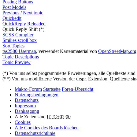
Posting Buttons
Post Models
Previous / Next topic
Quickedit
QuickReply Reloaded
Quick Reply Shift (*)
SCSS Compiler
Smilies scroll box
Sort Topics
tas2580 Usermap
, verwendet Kartenmaterial von
OpenStreetMap.org
Topic Descriptions
Topic Preview
(*) Von uns selbst programmierte Erweiterungen, alle Quelltexte sind
(**) Von uns modifizierte Version der urspr. Extension, Quelltexte sin
Makro-Forum
Startseite
Foren-Übersicht
Nutzungsbedingungen
Datenschutz
Impressum
Danksagung
Alle Zeiten sind
UTC+02:00
Cookies
Alle Cookies des Boards löschen
Datenschutzrichtlinie