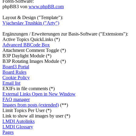
Foren-Software:
phpBB3 von
www.phpBB.com
Layout & Design ("Template"):
Vjacheslav Trushkin ("Arty")
Ergänzungen / Erweiterungen zur Basis-Software ("Extensions"):
Active Topics QuickLinks (*)
Advanced BBCode Box
Attachment Comment Toggle (*)
B3P Daylight Module (*)
B3P Rotating Images Module (*)
Board3 Portal
Board Rules
Cookie Policy
Email list
EXIFs in file comments (*)
External Links Open in New Window
FAQ manager
Images from posts (extended)
(**)
Limit Topics Per User (*)
Link to show all images by user (*)
LMDI Autolinks
LMDI Glossary
Pages