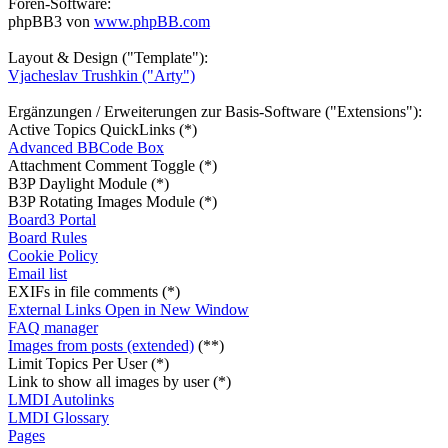
Foren-Software:
phpBB3 von
www.phpBB.com
Layout & Design ("Template"):
Vjacheslav Trushkin ("Arty")
Ergänzungen / Erweiterungen zur Basis-Software ("Extensions"):
Active Topics QuickLinks (*)
Advanced BBCode Box
Attachment Comment Toggle (*)
B3P Daylight Module (*)
B3P Rotating Images Module (*)
Board3 Portal
Board Rules
Cookie Policy
Email list
EXIFs in file comments (*)
External Links Open in New Window
FAQ manager
Images from posts (extended)
(**)
Limit Topics Per User (*)
Link to show all images by user (*)
LMDI Autolinks
LMDI Glossary
Pages