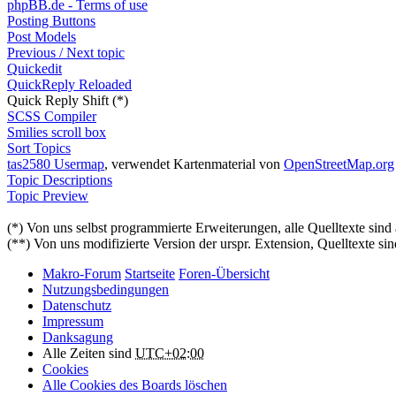
phpBB.de - Terms of use
Posting Buttons
Post Models
Previous / Next topic
Quickedit
QuickReply Reloaded
Quick Reply Shift (*)
SCSS Compiler
Smilies scroll box
Sort Topics
tas2580 Usermap
, verwendet Kartenmaterial von
OpenStreetMap.org
Topic Descriptions
Topic Preview
(*) Von uns selbst programmierte Erweiterungen, alle Quelltexte sind
(**) Von uns modifizierte Version der urspr. Extension, Quelltexte sin
Makro-Forum
Startseite
Foren-Übersicht
Nutzungsbedingungen
Datenschutz
Impressum
Danksagung
Alle Zeiten sind
UTC+02:00
Cookies
Alle Cookies des Boards löschen