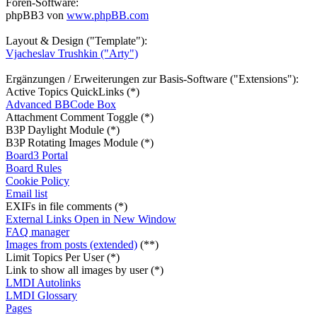
Foren-Software:
phpBB3 von
www.phpBB.com
Layout & Design ("Template"):
Vjacheslav Trushkin ("Arty")
Ergänzungen / Erweiterungen zur Basis-Software ("Extensions"):
Active Topics QuickLinks (*)
Advanced BBCode Box
Attachment Comment Toggle (*)
B3P Daylight Module (*)
B3P Rotating Images Module (*)
Board3 Portal
Board Rules
Cookie Policy
Email list
EXIFs in file comments (*)
External Links Open in New Window
FAQ manager
Images from posts (extended)
(**)
Limit Topics Per User (*)
Link to show all images by user (*)
LMDI Autolinks
LMDI Glossary
Pages