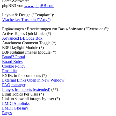
Foren-Software:
phpBB3 von
www.phpBB.com
Layout & Design ("Template"):
Vjacheslav Trushkin ("Arty")
Ergänzungen / Erweiterungen zur Basis-Software ("Extensions"):
Active Topics QuickLinks (*)
Advanced BBCode Box
Attachment Comment Toggle (*)
B3P Daylight Module (*)
B3P Rotating Images Module (*)
Board3 Portal
Board Rules
Cookie Policy
Email list
EXIFs in file comments (*)
External Links Open in New Window
FAQ manager
Images from posts (extended)
(**)
Limit Topics Per User (*)
Link to show all images by user (*)
LMDI Autolinks
LMDI Glossary
Pages