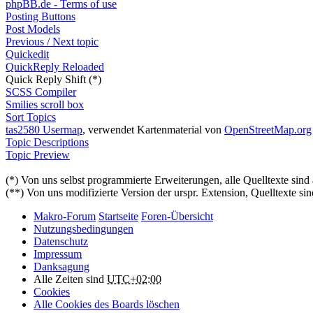
phpBB.de - Terms of use
Posting Buttons
Post Models
Previous / Next topic
Quickedit
QuickReply Reloaded
Quick Reply Shift (*)
SCSS Compiler
Smilies scroll box
Sort Topics
tas2580 Usermap
, verwendet Kartenmaterial von
OpenStreetMap.org
Topic Descriptions
Topic Preview
(*) Von uns selbst programmierte Erweiterungen, alle Quelltexte sind
(**) Von uns modifizierte Version der urspr. Extension, Quelltexte sin
Makro-Forum
Startseite
Foren-Übersicht
Nutzungsbedingungen
Datenschutz
Impressum
Danksagung
Alle Zeiten sind
UTC+02:00
Cookies
Alle Cookies des Boards löschen