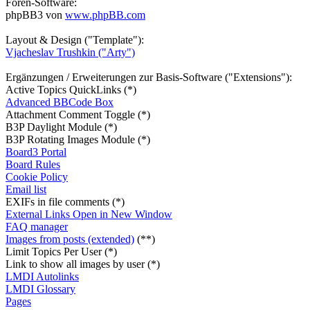
Foren-Software:
phpBB3 von
www.phpBB.com
Layout & Design ("Template"):
Vjacheslav Trushkin ("Arty")
Ergänzungen / Erweiterungen zur Basis-Software ("Extensions"):
Active Topics QuickLinks (*)
Advanced BBCode Box
Attachment Comment Toggle (*)
B3P Daylight Module (*)
B3P Rotating Images Module (*)
Board3 Portal
Board Rules
Cookie Policy
Email list
EXIFs in file comments (*)
External Links Open in New Window
FAQ manager
Images from posts (extended)
(**)
Limit Topics Per User (*)
Link to show all images by user (*)
LMDI Autolinks
LMDI Glossary
Pages