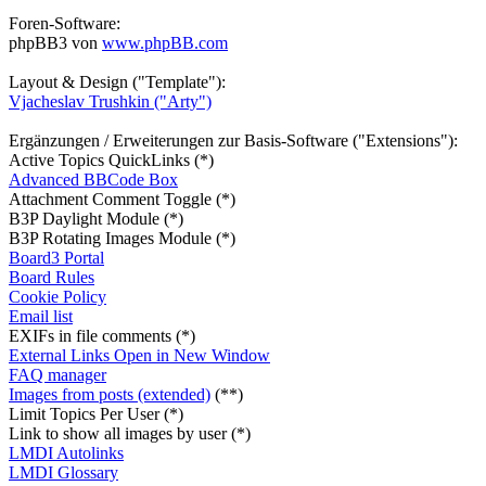
Foren-Software:
phpBB3 von
www.phpBB.com
Layout & Design ("Template"):
Vjacheslav Trushkin ("Arty")
Ergänzungen / Erweiterungen zur Basis-Software ("Extensions"):
Active Topics QuickLinks (*)
Advanced BBCode Box
Attachment Comment Toggle (*)
B3P Daylight Module (*)
B3P Rotating Images Module (*)
Board3 Portal
Board Rules
Cookie Policy
Email list
EXIFs in file comments (*)
External Links Open in New Window
FAQ manager
Images from posts (extended)
(**)
Limit Topics Per User (*)
Link to show all images by user (*)
LMDI Autolinks
LMDI Glossary