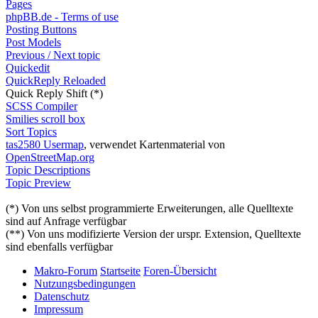
Pages
phpBB.de - Terms of use
Posting Buttons
Post Models
Previous / Next topic
Quickedit
QuickReply Reloaded
Quick Reply Shift (*)
SCSS Compiler
Smilies scroll box
Sort Topics
tas2580 Usermap
, verwendet Kartenmaterial von
OpenStreetMap.org
Topic Descriptions
Topic Preview
(*) Von uns selbst programmierte Erweiterungen, alle Quelltexte
sind auf Anfrage verfügbar
(**) Von uns modifizierte Version der urspr. Extension, Quelltexte
sind ebenfalls verfügbar
Makro-Forum
Startseite
Foren-Übersicht
Nutzungsbedingungen
Datenschutz
Impressum