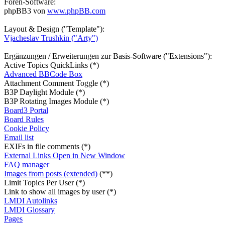
Foren-Software:
phpBB3 von
www.phpBB.com
Layout & Design ("Template"):
Vjacheslav Trushkin ("Arty")
Ergänzungen / Erweiterungen zur Basis-Software ("Extensions"):
Active Topics QuickLinks (*)
Advanced BBCode Box
Attachment Comment Toggle (*)
B3P Daylight Module (*)
B3P Rotating Images Module (*)
Board3 Portal
Board Rules
Cookie Policy
Email list
EXIFs in file comments (*)
External Links Open in New Window
FAQ manager
Images from posts (extended)
(**)
Limit Topics Per User (*)
Link to show all images by user (*)
LMDI Autolinks
LMDI Glossary
Pages