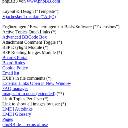
phpBB3 von
www.phpBB.com
Layout & Design ("Template"):
Vjacheslav Trushkin ("Arty")
Ergänzungen / Erweiterungen zur Basis-Software ("Extensions"):
Active Topics QuickLinks (*)
Advanced BBCode Box
Attachment Comment Toggle (*)
B3P Daylight Module (*)
B3P Rotating Images Module (*)
Board3 Portal
Board Rules
Cookie Policy
Email list
EXIFs in file comments (*)
External Links Open in New Window
FAQ manager
Images from posts (extended)
(**)
Limit Topics Per User (*)
Link to show all images by user (*)
LMDI Autolinks
LMDI Glossary
Pages
phpBB.de - Terms of use