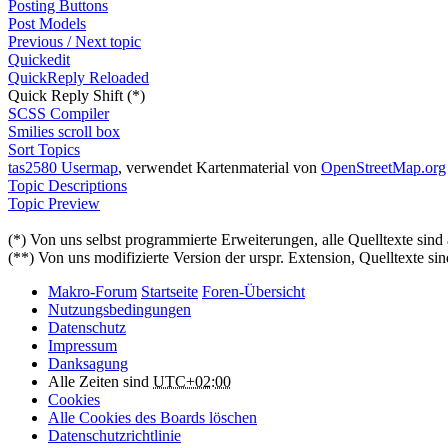
Posting Buttons
Post Models
Previous / Next topic
Quickedit
QuickReply Reloaded
Quick Reply Shift (*)
SCSS Compiler
Smilies scroll box
Sort Topics
tas2580 Usermap
, verwendet Kartenmaterial von
OpenStreetMap.org
Topic Descriptions
Topic Preview
(*) Von uns selbst programmierte Erweiterungen, alle Quelltexte sind
(**) Von uns modifizierte Version der urspr. Extension, Quelltexte sin
Makro-Forum
Startseite
Foren-Übersicht
Nutzungsbedingungen
Datenschutz
Impressum
Danksagung
Alle Zeiten sind
UTC+02:00
Cookies
Alle Cookies des Boards löschen
Datenschutzrichtlinie