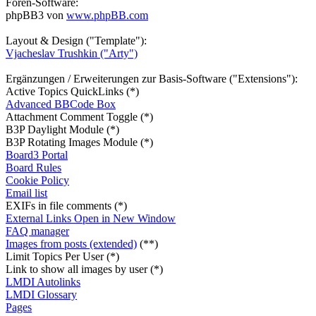
Foren-Software:
phpBB3 von
www.phpBB.com
Layout & Design ("Template"):
Vjacheslav Trushkin ("Arty")
Ergänzungen / Erweiterungen zur Basis-Software ("Extensions"):
Active Topics QuickLinks (*)
Advanced BBCode Box
Attachment Comment Toggle (*)
B3P Daylight Module (*)
B3P Rotating Images Module (*)
Board3 Portal
Board Rules
Cookie Policy
Email list
EXIFs in file comments (*)
External Links Open in New Window
FAQ manager
Images from posts (extended)
(**)
Limit Topics Per User (*)
Link to show all images by user (*)
LMDI Autolinks
LMDI Glossary
Pages