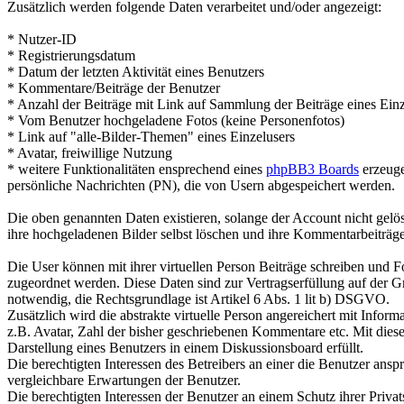
Zusätzlich werden folgende Daten verarbeitet und/oder angezeigt:
* Nutzer-ID
* Registrierungsdatum
* Datum der letzten Aktivität eines Benutzers
* Kommentare/Beiträge der Benutzer
* Anzahl der Beiträge mit Link auf Sammlung der Beiträge eines Einz
* Vom Benutzer hochgeladene Fotos (keine Personenfotos)
* Link auf "alle-Bilder-Themen" eines Einzelusers
* Avatar, freiwillige Nutzung
* weitere Funktionalitäten ensprechend eines
phpBB3 Boards
erzeuge
persönliche Nachrichten (PN), die von Usern abgespeichert werden.
Die oben genannten Daten existieren, solange der Account nicht gel
ihre hochgeladenen Bilder selbst löschen und ihre Kommentarbeiträge 
Die User können mit ihrer virtuellen Person Beiträge schreiben und Fo
zugeordnet werden. Diese Daten sind zur Vertragserfüllung auf der G
notwendig, die Rechtsgrundlage ist Artikel 6 Abs. 1 lit b) DSGVO.
Zusätzlich wird die abstrakte virtuelle Person angereichert mit Infor
z.B. Avatar, Zahl der bisher geschriebenen Kommentare etc. Mit die
Darstellung eines Benutzers in einem Diskussionsboard erfüllt.
Die berechtigten Interessen des Betreibers an einer die Benutzer ansp
vergleichbare Erwartungen der Benutzer.
Die berechtigten Interessen der Benutzer an einem Schutz ihrer Priva