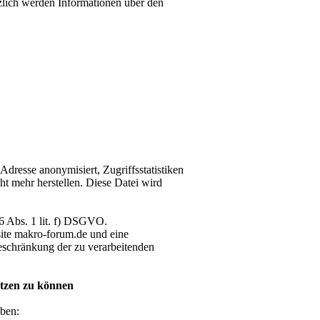
zlich werden Informationen über den
dresse anonymisiert, Zugriffsstatistiken
ht mehr herstellen. Diese Datei wird
 6 Abs. 1 lit. f) DSGVO.
bsite makro-forum.de und eine
eschränkung der zu verarbeitenden
utzen zu können
ben: