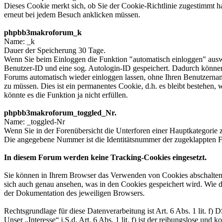
Dieses Cookie merkt sich, ob Sie der Cookie-Richtlinie zugestimmt h
erneut bei jedem Besuch anklicken müssen.
phpbb3makroforum_k
Name: _k
Dauer der Speicherung 30 Tage.
Wenn Sie beim Einloggen die Funktion "automatisch einloggen" ausw
Benutzer-ID und eine sog. Autologin-ID gespeichert. Dadurch können
Forums automatisch wieder einloggen lassen, ohne Ihren Benutzerna
zu müssen. Dies ist ein permanentes Cookie, d.h. es bleibt bestehen,
könnte es die Funktion ja nicht erfüllen.
phpbb3makroforum_toggled_Nr.
Name: _toggled-Nr
Wenn Sie in der Forenübersicht die Unterforen einer Hauptkategorie 
Die angegebene Nummer ist die Identitätsnummer der zugeklappten F
In diesem Forum werden keine Tracking-Cookies eingesetzt.
Sie können in Ihrem Browser das Verwenden von Cookies abschalten
sich auch genau ansehen, was in den Cookies gespeichert wird. Wie da
der Dokumentation des jeweiligen Browsers.
Rechtsgrundlage für diese Datenverarbeitung ist Art. 6 Abs. 1 lit.
Unser „Interesse“ i.S.d. Art. 6 Abs. 1 lit. f) ist der reibungslose und