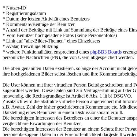
* Nutzer-ID
* Registrierungsdatum
* Datum der letzten Aktivität eines Benutzers
* Kommentare/Beiträge der Benutzer
* Anzahl der Beiträge mit Link auf Sammlung der Beiträge eines Einz
* Vom Benutzer hochgeladene Fotos (keine Personenfotos)
* Link auf "alle-Bilder-Themen" eines Einzelusers
* Avatar, freiwillige Nutzung
* weitere Funktionalitäten ensprechend eines
phpBB3 Boards
erzeuge
persönliche Nachrichten (PN), die von Usern abgespeichert werden.
Die oben genannten Daten existieren, solange der Account nicht gel
ihre hochgeladenen Bilder selbst löschen und ihre Kommentarbeiträge 
Die User können mit ihrer virtuellen Person Beiträge schreiben und Fo
zugeordnet werden. Diese Daten sind zur Vertragserfüllung auf der G
notwendig, die Rechtsgrundlage ist Artikel 6 Abs. 1 lit b) DSGVO.
Zusätzlich wird die abstrakte virtuelle Person angereichert mit Infor
z.B. Avatar, Zahl der bisher geschriebenen Kommentare etc. Mit die
Darstellung eines Benutzers in einem Diskussionsboard erfüllt.
Die berechtigten Interessen des Betreibers an einer die Benutzer ansp
vergleichbare Erwartungen der Benutzer.
Die berechtigten Interessen der Benutzer an einem Schutz ihrer Priva
personenbezogene Daten in der Forenöffentlichkeit dargestellt werden