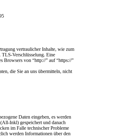
95
ragung vertraulicher Inhalte, wie zum
w. TLS-Verschlüsselung. Eine
s Browsers von “http://” auf “https://”
en, die Sie an uns übermitteln, nicht
bezogene Daten eingeben, es werden
(All-Inkl) gespeichert und danach
ecken im Falle technischer Probleme
zlich werden Informationen über den