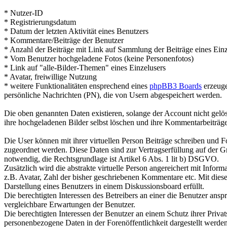
* Nutzer-ID
* Registrierungsdatum
* Datum der letzten Aktivität eines Benutzers
* Kommentare/Beiträge der Benutzer
* Anzahl der Beiträge mit Link auf Sammlung der Beiträge eines Einz
* Vom Benutzer hochgeladene Fotos (keine Personenfotos)
* Link auf "alle-Bilder-Themen" eines Einzelusers
* Avatar, freiwillige Nutzung
* weitere Funktionalitäten ensprechend eines
phpBB3 Boards
erzeuge
persönliche Nachrichten (PN), die von Usern abgespeichert werden.
Die oben genannten Daten existieren, solange der Account nicht gel
ihre hochgeladenen Bilder selbst löschen und ihre Kommentarbeiträge 
Die User können mit ihrer virtuellen Person Beiträge schreiben und Fo
zugeordnet werden. Diese Daten sind zur Vertragserfüllung auf der G
notwendig, die Rechtsgrundlage ist Artikel 6 Abs. 1 lit b) DSGVO.
Zusätzlich wird die abstrakte virtuelle Person angereichert mit Infor
z.B. Avatar, Zahl der bisher geschriebenen Kommentare etc. Mit die
Darstellung eines Benutzers in einem Diskussionsboard erfüllt.
Die berechtigten Interessen des Betreibers an einer die Benutzer ansp
vergleichbare Erwartungen der Benutzer.
Die berechtigten Interessen der Benutzer an einem Schutz ihrer Priva
personenbezogene Daten in der Forenöffentlichkeit dargestellt werden