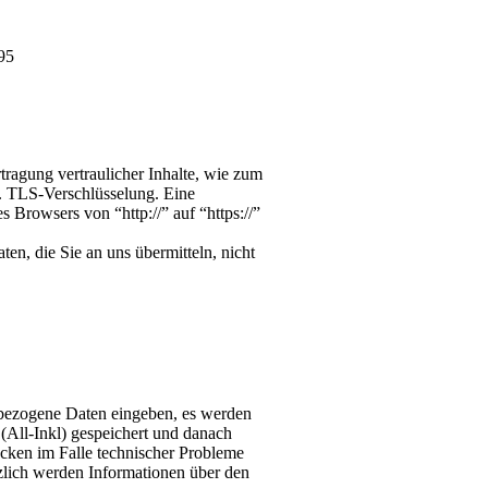
95
ragung vertraulicher Inhalte, wie zum
w. TLS-Verschlüsselung. Eine
s Browsers von “http://” auf “https://”
en, die Sie an uns übermitteln, nicht
bezogene Daten eingeben, es werden
(All-Inkl) gespeichert und danach
ecken im Falle technischer Probleme
zlich werden Informationen über den