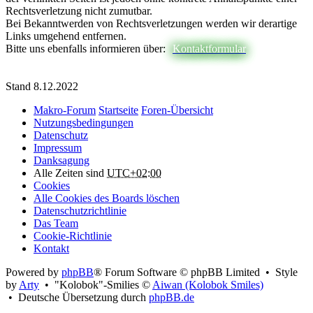
Rechtsverletzung nicht zumutbar.
Bei Bekanntwerden von Rechtsverletzungen werden wir derartige
Links umgehend entfernen.
Bitte uns ebenfalls informieren über:
Kontaktformular
Stand 8.12.2022
Makro-Forum
Startseite
Foren-Übersicht
Nutzungsbedingungen
Datenschutz
Impressum
Danksagung
Alle Zeiten sind
UTC+02:00
Cookies
Alle Cookies des Boards löschen
Datenschutzrichtlinie
Das Team
Cookie-Richtlinie
Kontakt
Powered by
phpBB
® Forum Software © phpBB Limited • Style
by
Arty
• "Kolobok"-Smilies ©
Aiwan (Kolobok Smiles)
• Deutsche Übersetzung durch
phpBB.de