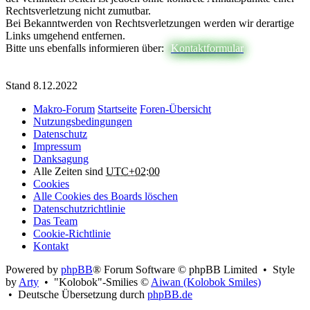
Rechtsverletzung nicht zumutbar.
Bei Bekanntwerden von Rechtsverletzungen werden wir derartige
Links umgehend entfernen.
Bitte uns ebenfalls informieren über:
Kontaktformular
Stand 8.12.2022
Makro-Forum
Startseite
Foren-Übersicht
Nutzungsbedingungen
Datenschutz
Impressum
Danksagung
Alle Zeiten sind
UTC+02:00
Cookies
Alle Cookies des Boards löschen
Datenschutzrichtlinie
Das Team
Cookie-Richtlinie
Kontakt
Powered by
phpBB
® Forum Software © phpBB Limited • Style
by
Arty
• "Kolobok"-Smilies ©
Aiwan (Kolobok Smiles)
• Deutsche Übersetzung durch
phpBB.de