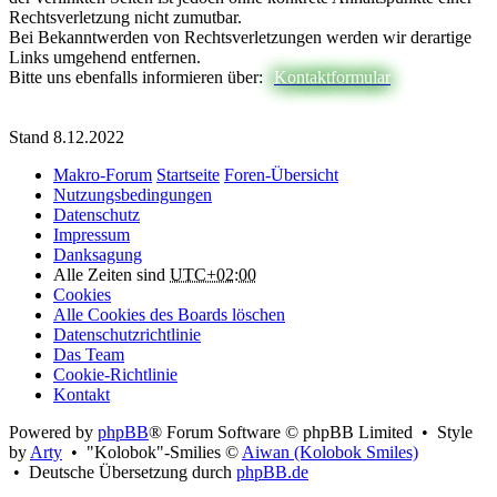
Rechtsverletzung nicht zumutbar.
Bei Bekanntwerden von Rechtsverletzungen werden wir derartige
Links umgehend entfernen.
Bitte uns ebenfalls informieren über:
Kontaktformular
Stand 8.12.2022
Makro-Forum
Startseite
Foren-Übersicht
Nutzungsbedingungen
Datenschutz
Impressum
Danksagung
Alle Zeiten sind
UTC+02:00
Cookies
Alle Cookies des Boards löschen
Datenschutzrichtlinie
Das Team
Cookie-Richtlinie
Kontakt
Powered by
phpBB
® Forum Software © phpBB Limited • Style
by
Arty
• "Kolobok"-Smilies ©
Aiwan (Kolobok Smiles)
• Deutsche Übersetzung durch
phpBB.de