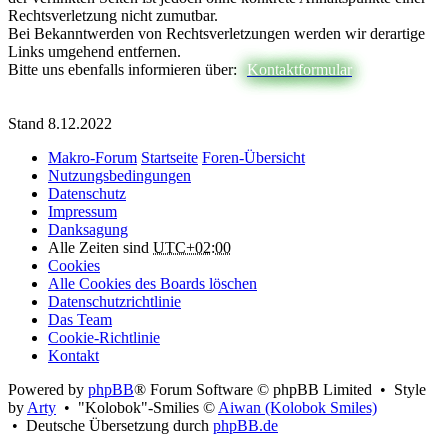
Rechtsverletzung nicht zumutbar.
Bei Bekanntwerden von Rechtsverletzungen werden wir derartige
Links umgehend entfernen.
Bitte uns ebenfalls informieren über:
Kontaktformular
Stand 8.12.2022
Makro-Forum
Startseite
Foren-Übersicht
Nutzungsbedingungen
Datenschutz
Impressum
Danksagung
Alle Zeiten sind
UTC+02:00
Cookies
Alle Cookies des Boards löschen
Datenschutzrichtlinie
Das Team
Cookie-Richtlinie
Kontakt
Powered by
phpBB
® Forum Software © phpBB Limited • Style
by
Arty
• "Kolobok"-Smilies ©
Aiwan (Kolobok Smiles)
• Deutsche Übersetzung durch
phpBB.de