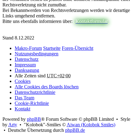
Rechtsverletzung nicht zumutbar.
Bei Bekanntwerden von Rechtsverletzungen werden wir derartige
Links umgehend entfernen.
Bitte uns ebenfalls informieren über:
Kontaktformular
Stand 8.12.2022
Makro-Forum
Startseite
Foren-Übersicht
Nutzungsbedingungen
Datenschutz
Impressum
Danksagung
Alle Zeiten sind
UTC+02:00
Cookies
Alle Cookies des Boards löschen
Datenschutzrichtlinie
Das Team
Cookie-Richtlinie
Kontakt
Powered by
phpBB
® Forum Software © phpBB Limited • Style
by
Arty
• "Kolobok"-Smilies ©
Aiwan (Kolobok Smiles)
• Deutsche Übersetzung durch
phpBB.de