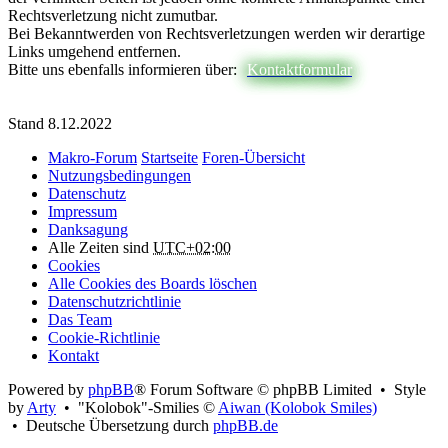
Rechtsverletzung nicht zumutbar.
Bei Bekanntwerden von Rechtsverletzungen werden wir derartige
Links umgehend entfernen.
Bitte uns ebenfalls informieren über:
Kontaktformular
Stand 8.12.2022
Makro-Forum
Startseite
Foren-Übersicht
Nutzungsbedingungen
Datenschutz
Impressum
Danksagung
Alle Zeiten sind
UTC+02:00
Cookies
Alle Cookies des Boards löschen
Datenschutzrichtlinie
Das Team
Cookie-Richtlinie
Kontakt
Powered by
phpBB
® Forum Software © phpBB Limited • Style
by
Arty
• "Kolobok"-Smilies ©
Aiwan (Kolobok Smiles)
• Deutsche Übersetzung durch
phpBB.de