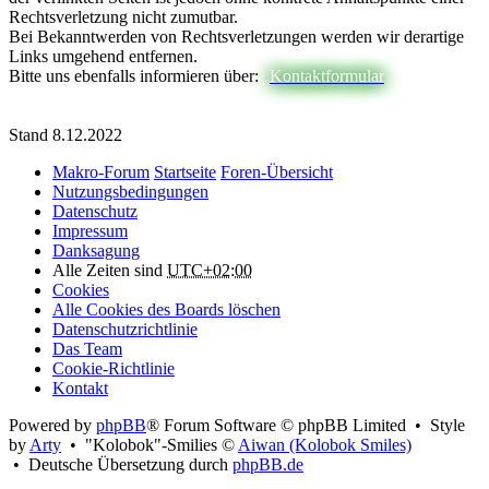
Rechtsverletzung nicht zumutbar.
Bei Bekanntwerden von Rechtsverletzungen werden wir derartige
Links umgehend entfernen.
Bitte uns ebenfalls informieren über:
Kontaktformular
Stand 8.12.2022
Makro-Forum
Startseite
Foren-Übersicht
Nutzungsbedingungen
Datenschutz
Impressum
Danksagung
Alle Zeiten sind
UTC+02:00
Cookies
Alle Cookies des Boards löschen
Datenschutzrichtlinie
Das Team
Cookie-Richtlinie
Kontakt
Powered by
phpBB
® Forum Software © phpBB Limited • Style
by
Arty
• "Kolobok"-Smilies ©
Aiwan (Kolobok Smiles)
• Deutsche Übersetzung durch
phpBB.de