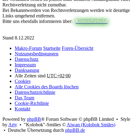
Rechtsverletzung nicht zumutbar.
Bei Bekanntwerden von Rechtsverletzungen werden wir derartige
Links umgehend entfernen.
Bitte uns ebenfalls informieren über:
Kontaktformular
Stand 8.12.2022
Makro-Forum
Startseite
Foren-Übersicht
Nutzungsbedingungen
Datenschutz
Impressum
Danksagung
Alle Zeiten sind
UTC+02:00
Cookies
Alle Cookies des Boards löschen
Datenschutzrichtlinie
Das Team
Cookie-Richtlinie
Kontakt
Powered by
phpBB
® Forum Software © phpBB Limited • Style
by
Arty
• "Kolobok"-Smilies ©
Aiwan (Kolobok Smiles)
• Deutsche Übersetzung durch
phpBB.de