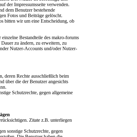
auf der Impressumsseite verwenden.
und dem Benutzer bestehende
gen Fotos und Beiträge gelöscht.
tos bitten wir um eine Entscheidung, ob
er einzelne Bestandteile des makro-forums
 Dauer zu ändern, zu erweitern, zu
ender Nutzer-Accounts und/oder Nutzer-
en, deren Rechte ausschließlich beim
und über die der Benutzer angesichts
ann.
nstige Schutzrechte, gegen allgemeine
rägen
rücksichtigen. Zitate z.B. unterliegen
gen sonstige Schutzrechte, gegen
erstoßen. Die Benutzer haben die