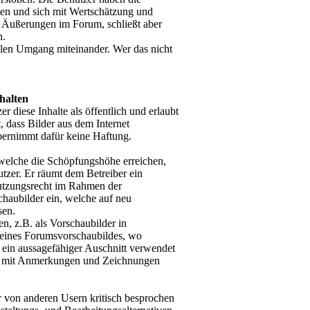
ten und sich mit Wertschätzung und
r Äußerungen im Forum, schließt aber
n.
llen Umgang miteinander. Wer das nicht
halten
 diese Inhalte als öffentlich und erlaubt
 dass Bilder aus dem Internet
bernimmt dafür keine Haftung.
welche die Schöpfungshöhe erreichen,
utzer. Er räumt dem Betreiber ein
Nutzungsrecht im Rahmen der
chaubilder ein, welche auf neu
sen.
, z.B. als Vorschaubilder in
en eines Forumsvorschaubildes, wo
h ein aussagefähiger Auschnitt verwendet
n mit Anmerkungen und Zeichnungen
er von anderen Usern kritisch besprochen