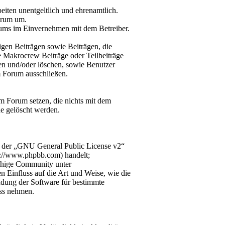
iten unentgeltlich und ehrenamtlich.
orum um.
orums im Einvernehmen mit dem Betreiber.
gen Beiträgen sowie Beiträgen, die
e Makrocrew Beiträge oder Teilbeiträge
nen und/oder löschen, sowie Benutzer
m Forum ausschließen.
m Forum setzen, die nichts mit dem
e gelöscht werden.
r der „GNU General Public License v2“
p://www.phpbb.com) handelt;
chige Community unter
n Einfluss auf die Art und Weise, wie die
dung der Software für bestimmte
uss nehmen.