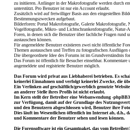
zu initiieren. Anfänger in der Makrofotografie werden durch
unterstützt. Pro Benutzer ist nur ein Account erlaubt.
Zusätzlich wird auf freiwilliger Basis aus den eingestellten Bil
Bestimmungszwecken aufgebaut.
Bilderforen: Portal Makrofotografie, Galerie Makrofotografie,
Vogelfotografie, Mikro- und Lichtschrankenfotografie, Natur-Ar
Foren, in denen sich die Benutzer über fachliche Fragen rund 
austauschen können.
Für angemeldete Benutzer existieren zwei nicht öffentliche Fore
Themen austauschen und Treffen zu fotografischen Ausflügen 
Die übergeordnete Idee des Forums ist im Grundverständnis for
Das Forum ist öffentlich für Besucher einsehbar. Kommentare u
angemeldete und registrierte Benutzer möglich.
Das Forum wird privat aus Liebhaberei betrieben. Es schal
keinerlei Einnahmen und verfolgt keinerlei Zwecke, die üb
Ein Verlinken auf geschäftlich/gewerblich genutzte Website
an anderer Stelle ihres Profils ist nicht erlaubt.
Im Kern stellt der Betreiber eine Webanwendung -phpBB3 
zur Verfügung, damit auf der Grundlage des Nutzungsvert
und den Benutzern abgeschlossen wird, Benutzer ihre Fot
Dies läuft im Wesentlichen öffentlich im Internet ab, d.h.,
und Kommentare der Benutzer sehen und lesen können.
Die Forensoftware ist ein Gesamtpaket, das vom Betreiber/