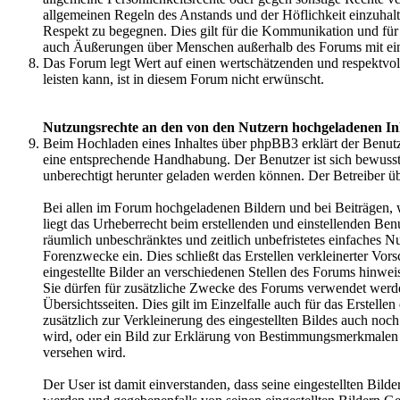
allgemeinen Regeln des Anstands und der Höflichkeit einzuhal
Respekt zu begegnen. Dies gilt für die Kommunikation und fü
auch Äußerungen über Menschen außerhalb des Forums mit ei
Das Forum legt Wert auf einen wertschätzenden und respektvo
leisten kann, ist in diesem Forum nicht erwünscht.
Nutzungsrechte an den von den Nutzern hochgeladenen In
Beim Hochladen eines Inhaltes über phpBB3 erklärt der Benutzer
eine entsprechende Handhabung. Der Benutzer ist sich bewusst,
unberechtigt herunter geladen werden können. Der Betreiber ü
Bei allen im Forum hochgeladenen Bildern und bei Beiträgen, 
liegt das Urheberrecht beim erstellenden und einstellenden Ben
räumlich unbeschränktes und zeitlich unbefristetes einfaches 
Forenzwecke ein. Dies schließt das Erstellen verkleinerter Vors
eingestellte Bilder an verschiedenen Stellen des Forums hinwei
Sie dürfen für zusätzliche Zwecke des Forums verwendet werden
Übersichtsseiten. Dies gilt im Einzelfalle auch für das Erstell
zusätzlich zur Verkleinerung des eingestellten Bildes auch noc
wird, oder ein Bild zur Erklärung von Bestimmungsmerkmale
versehen wird.
Der User ist damit einverstanden, dass seine eingestellten Bild