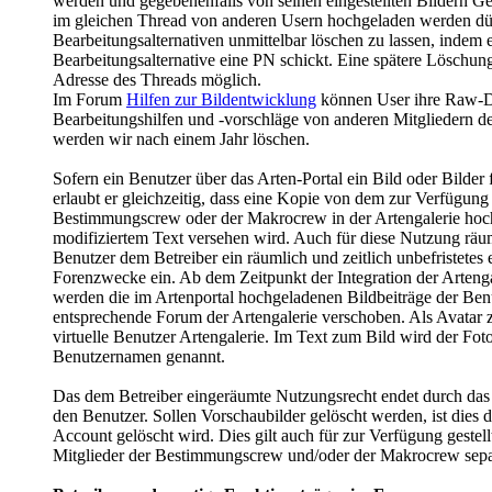
werden und gegebenenfalls von seinen eingestellten Bildern Ge
im gleichen Thread von anderen Usern hochgeladen werden dürf
Bearbeitungsalternativen unmittelbar löschen zu lassen, indem e
Bearbeitungsalternative eine PN schickt. Eine spätere Löschung
Adresse des Threads möglich.
Im Forum
Hilfen zur Bildentwicklung
können User ihre Raw-Da
Bearbeitungshilfen und -vorschläge von anderen Mitgliedern d
werden wir nach einem Jahr löschen.
Sofern ein Benutzer über das Arten-Portal ein Bild oder Bilder f
erlaubt er gleichzeitig, dass eine Kopie von dem zur Verfügung 
Bestimmungscrew oder der Makrocrew in der Artengalerie hoc
modifiziertem Text versehen wird. Auch für diese Nutzung räumt
Benutzer dem Betreiber ein räumlich und zeitlich unbefristete
Forenzwecke ein. Ab dem Zeitpunkt der Integration der Arteng
werden die im Artenportal hochgeladenen Bildbeiträge der Benu
entsprechende Forum der Artengalerie verschoben. Als Avatar zu
virtuelle Benutzer Artengalerie. Im Text zum Bild wird der Fot
Benutzernamen genannt.
Das dem Betreiber eingeräumte Nutzungsrecht endet durch das 
den Benutzer. Sollen Vorschaubilder gelöscht werden, ist dies d
Account gelöscht wird. Dies gilt auch für zur Verfügung gestellt
Mitglieder der Bestimmungscrew und/oder der Makrocrew sepa