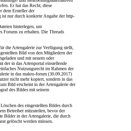
staltungs- und Bearbeitungsalternativen
en. Er hat das Recht, diese
r dem Ersteller der
 ist nur durch konkrete Angabe der http-
teien hinterlegen, um
es Forums zu erhalten. Die Threads
ür die Artengalerie zur Verfügung stellt,
gestellten Bild von den Mitgliedern der
hgeladen und mit neuem oder
 der in das Artenportal einstellende
s einfaches Nutzungsrecht im Rahmen der
alerie in das makro-forum (30.09.2017)
tzer nicht mehr kopiert, sondern in das
m Bild erscheint in der Artengalerie der
ograf des Bildes mit seinem
Löschen des eingestellten Bildes durch
em Betreiber mitzuteilen, bevor der
e Bilder in der Artengalerie, die durch
rat gelöscht werden müssen.