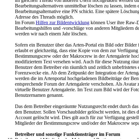
im gleichen Thread von anderen Usern hochgeladen werden dürf
Bearbeitungsalternativen unmittelbar löschen zu lassen, indem e
Bearbeitungsalternative eine PN schickt. Eine spätere Löschung
Adresse des Threads möglich.
Im Forum
Hilfen zur Bildentwicklung
können User ihre Raw-Da
Bearbeitungshilfen und -vorschläge von anderen Mitgliedern d
werden wir nach einem Jahr löschen.
Sofern ein Benutzer über das Arten-Portal ein Bild oder Bilder f
erlaubt er gleichzeitig, dass eine Kopie von dem zur Verfügung 
Bestimmungscrew oder der Makrocrew in der Artengalerie hoc
modifiziertem Text versehen wird. Auch für diese Nutzung räumt
Benutzer dem Betreiber ein räumlich und zeitlich unbefristete
Forenzwecke ein. Ab dem Zeitpunkt der Integration der Arteng
werden die im Artenportal hochgeladenen Bildbeiträge der Benu
entsprechende Forum der Artengalerie verschoben. Als Avatar zu
virtuelle Benutzer Artengalerie. Im Text zum Bild wird der Fot
Benutzernamen genannt.
Das dem Betreiber eingeräumte Nutzungsrecht endet durch das 
den Benutzer. Sollen Vorschaubilder gelöscht werden, ist dies d
Account gelöscht wird. Dies gilt auch für zur Verfügung gestellt
Mitglieder der Bestimmungscrew und/oder der Makrocrew sepa
Betreiber und sonstige Funktionsträger im Forum