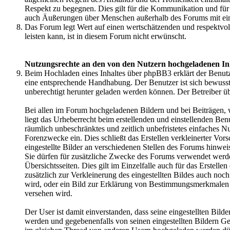
Respekt zu begegnen. Dies gilt für die Kommunikation und fü
auch Äußerungen über Menschen außerhalb des Forums mit ei
Das Forum legt Wert auf einen wertschätzenden und respektvo
leisten kann, ist in diesem Forum nicht erwünscht.
Nutzungsrechte an den von den Nutzern hochgeladenen In
Beim Hochladen eines Inhaltes über phpBB3 erklärt der Benutzer
eine entsprechende Handhabung. Der Benutzer ist sich bewusst,
unberechtigt herunter geladen werden können. Der Betreiber ü
Bei allen im Forum hochgeladenen Bildern und bei Beiträgen, 
liegt das Urheberrecht beim erstellenden und einstellenden Ben
räumlich unbeschränktes und zeitlich unbefristetes einfaches 
Forenzwecke ein. Dies schließt das Erstellen verkleinerter Vors
eingestellte Bilder an verschiedenen Stellen des Forums hinwei
Sie dürfen für zusätzliche Zwecke des Forums verwendet werden
Übersichtsseiten. Dies gilt im Einzelfalle auch für das Erstell
zusätzlich zur Verkleinerung des eingestellten Bildes auch noc
wird, oder ein Bild zur Erklärung von Bestimmungsmerkmale
versehen wird.
Der User ist damit einverstanden, dass seine eingestellten Bild
werden und gegebenenfalls von seinen eingestellten Bildern Ge