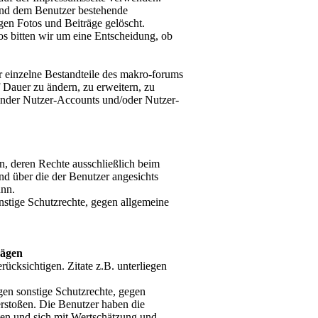
und dem Benutzer bestehende
gen Fotos und Beiträge gelöscht.
tos bitten wir um eine Entscheidung, ob
er einzelne Bestandteile des makro-forums
 Dauer zu ändern, zu erweitern, zu
ender Nutzer-Accounts und/oder Nutzer-
en, deren Rechte ausschließlich beim
und über die der Benutzer angesichts
ann.
nstige Schutzrechte, gegen allgemeine
rägen
rücksichtigen. Zitate z.B. unterliegen
gen sonstige Schutzrechte, gegen
erstoßen. Die Benutzer haben die
ten und sich mit Wertschätzung und