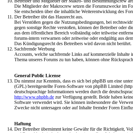
Betreiber und Mitglieder der Makro- und Bestimmungscrew arbe
Die Mitglieder der Makrocrew setzen die Forumszwecke im F
Sie entscheiden über die inhaltliche Weiterentwicklung des F
Der Betreiber übt das Hausrecht aus.
Bei Verstößen gegen die Nutzungsbedingungen, bei rechtswidri
gegen sonstige Rechte verstoßen, können der Betreiber oder di
aus dem öffentlichen Bereich vollständig oder teilweise entfer
forums-intern verwarnen oder zeitweise oder endgültig aus de
Das Kündigungsrecht des Betreibers wird davon nicht berührt.
Sachfremde Werbung
Accounts, welche sachfremde Links auf kommerzielle Inhalte i
Thema unseres Forums zu tun haben, können ohne Rücksprach
General Public License
Du nimmst zur Kenntnis, dass es sich bei phpBB um eine unte
(GPL) bereitgestellte Foren-Software von phpBB Limited (htt
deutschsprachige Informationen werden durch die deutschspra
http://www.phpbb.de
zur Verfügung gestellt. Beide haben keine
Software verwendet wird. Sie können insbesondere die Verwen
Zwecke nicht untersagen oder auf Inhalte fremder Foren Einfl
Haftung
Der Betreiber übernimmt keine Gewähr für die Richtigkeit, Volls