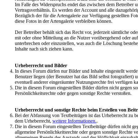
Im Falle des Widerspruchs endet das zwischen dem Betreiber 
Vertragsverhältnis. Es werden der Account und alle dazugehöri
Bezüglich der für die Artengalerie zur Verfügung gestellten Fo
diese Fotos in der Artengalerie verbleiben können.
Der Betreiber behält sich das Recht vor, jederzeit sämtliche od
mit oder ohne Mitteilung an die Nutzer vorübergehend oder auf
unterbrechen oder einzustellen, was auch die Löschung besteh
Inhalte nach sich ziehen kann.
Urheberrecht und Bilder
In dieses Forum dürfen nur Bilder und Inhalte eingestellt werd
Benutzer liegen (der Benutzer hat das Bild selbst fotografiert) 
eventuell anderer eingeräumter Nutzungsrechte frei verfügen k
Die in diesem Forum eingestellten Bilder dürfen nicht gegen so
Persönlichkeitsrechte oder gegen sonstige Rechte verstoßen.
Urheberrecht und sonstige Rechte beim Erstellen von Beit
Bei der Abfassung von Textbeiträgen ist das Urheberrecht zu be
dem Urheberrecht,
weitere Informationen.
.
Die in diesem Forum eingestellten Textbeiträge dürfen nicht ge
allgemeine Persönlichkeitsrechte oder gegen sonstige Rechte v
allgemeinen Regeln des Anstands und der Höflichkeit einzuhal