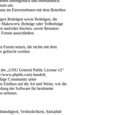
iten unentgeltlich und ehrenamtlich.
orum um.
orums im Einvernehmen mit dem Betreiber.
gen Beiträgen sowie Beiträgen, die
e Makrocrew Beiträge oder Teilbeiträge
nen und/oder löschen, sowie Benutzer
m Forum ausschließen.
m Forum setzen, die nichts mit dem
e gelöscht werden.
r der „GNU General Public License v2“
p://www.phpbb.com) handelt;
chige Community unter
n Einfluss auf die Art und Weise, wie die
dung der Software für bestimmte
uss nehmen.
tändigkeit, Verlässlichkeit, Aktualität