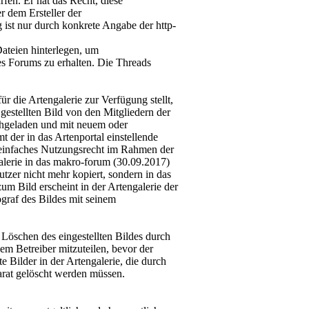
en. Er hat das Recht, diese
r dem Ersteller der
 ist nur durch konkrete Angabe der http-
teien hinterlegen, um
es Forums zu erhalten. Die Threads
ür die Artengalerie zur Verfügung stellt,
gestellten Bild von den Mitgliedern der
hgeladen und mit neuem oder
 der in das Artenportal einstellende
s einfaches Nutzungsrecht im Rahmen der
alerie in das makro-forum (30.09.2017)
tzer nicht mehr kopiert, sondern in das
m Bild erscheint in der Artengalerie der
ograf des Bildes mit seinem
Löschen des eingestellten Bildes durch
em Betreiber mitzuteilen, bevor der
e Bilder in der Artengalerie, die durch
rat gelöscht werden müssen.