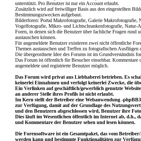
unterstützt. Pro Benutzer ist nur ein Account erlaubt.
Zusätzlich wird auf freiwilliger Basis aus den eingestellten Bil
Bestimmungszwecken aufgebaut.
Bilderforen: Portal Makrofotografie, Galerie Makrofotografie,
Vogelfotografie, Mikro- und Lichtschrankenfotografie, Natur-Ar
Foren, in denen sich die Benutzer über fachliche Fragen rund 
austauschen können.
Für angemeldete Benutzer existieren zwei nicht öffentliche Fore
Themen austauschen und Treffen zu fotografischen Ausflügen 
Die übergeordnete Idee des Forums ist im Grundverständnis for
Das Forum ist öffentlich für Besucher einsehbar. Kommentare u
angemeldete und registrierte Benutzer möglich.
Das Forum wird privat aus Liebhaberei betrieben. Es schal
keinerlei Einnahmen und verfolgt keinerlei Zwecke, die üb
Ein Verlinken auf geschäftlich/gewerblich genutzte Website
an anderer Stelle ihres Profils ist nicht erlaubt.
Im Kern stellt der Betreiber eine Webanwendung -phpBB3 
zur Verfügung, damit auf der Grundlage des Nutzungsvert
und den Benutzern abgeschlossen wird, Benutzer ihre Fot
Dies läuft im Wesentlichen öffentlich im Internet ab, d.h.,
und Kommentare der Benutzer sehen und lesen können.
Die Forensoftware ist ein Gesamtpaket, das vom Betreiber/
werden kann und bestimmte Funktionalitäten zur Verfügun