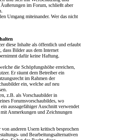
r Äußerungen im Forum, schließt aber
n.
llen Umgang miteinander. Wer das nicht
halten
 diese Inhalte als öffentlich und erlaubt
 dass Bilder aus dem Internet
bernimmt dafür keine Haftung.
welche die Schöpfungshöhe erreichen,
utzer. Er räumt dem Betreiber ein
Nutzungsrecht im Rahmen der
chaubilder ein, welche auf neu
sen.
, z.B. als Vorschaubilder in
en eines Forumsvorschaubildes, wo
h ein aussagefähiger Auschnitt verwendet
n mit Anmerkungen und Zeichnungen
er von anderen Usern kritisch besprochen
staltungs- und Bearbeitungsalternativen