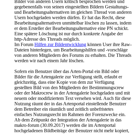
Bilder von anderen Usern kritisch besprochen werden und
gegebenenfalls von seinen eingestellten Bildern Gestaltungs-
und Bearbeitungsalternativen im gleichen Thread von anderen
Usern hochgeladen werden dürfen. Er hat das Recht, diese
Bearbeitungsalternativen unmittelbar löschen zu lassen, indem
er dem Ersteller der Bearbeitungsalternative eine PN schickt.
Eine spätere Löschung ist nur durch konkrete Angabe der
http-Adresse des Threads möglich.
Im Forum
Hilfen zur Bildentwicklung
können User ihre Raw-
Dateien hinterlegen, um Bearbeitungshilfen und -vorschläge
von anderen Mitgliedern des Forums zu erhalten. Die Threads
werden wir nach einem Jahr löschen.
Sofern ein Benutzer über das Arten-Portal ein Bild oder
Bilder für die Artengalerie zur Verfügung stellt, erlaubt er
gleichzeitig, dass eine Kopie von dem zur Verfügung
gestellten Bild von den Mitgliedern der Bestimmungscrew
oder der Makrocrew in der Artengalerie hochgeladen und mit
neuem oder modifiziertem Text versehen wird. Auch für diese
Nutzung räumt der in das Artenportal einstellende Benutzer
dem Betreiber ein räumlich und zeitlich unbefristetes
einfaches Nutzungsrecht im Rahmen der Forenzwecke ein.
Ab dem Zeitpunkt der Integration der Artengalerie in das
makro-forum (30.09.2017) werden die im Artenportal
hochgeladenen Bildbeiträge der Benutzer nicht mehr kopiert,